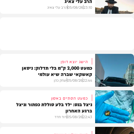
הרב עלי צאיג
בעולם
23:10
05/08/26
הרב עלי צאיג
בית המדרש
הישג יוצא דופן
כמעט 2,000 ק"מ בלי תדלוק: ניסאן
קאשקאי שברה שיא עולמי
22:44
05/08/26
יצחק כהן
כמעט הסתיים באסון
ניצל בנס: ילד בלע סוללת כפתור וניצל
ברגע האחרון
חדשות הרכב
22:43
05/08/26
דוד חדד