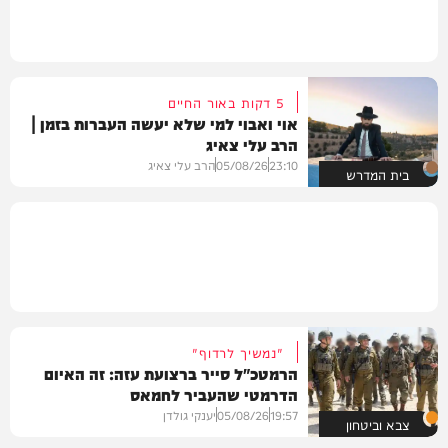
5 דקות באור החיים
אוי ואבוי למי שלא יעשה העברות בזמן |
הרב עלי צאיג
23:10
05/08/26
הרב עלי צאיג
בית המדרש
"נמשיך לרדוף"
הרמטכ"ל סייר ברצועת עזה: זה האיום
הדרמטי שהעביר לחמאס
19:57
05/08/26
יענקי גולדן
צבא וביטחון