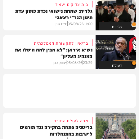
בית צדיקים יעמוד
גלריה: שמחת נישואי נכדת פוסק עדת
תימן הגר"י רצאבי
11:00
05/08/26
חיים גפן
גלריות
בריאיון לתקשורת הממלכתית
נשיא איראן: "לא מבין למה חיסלו את
המנהיג העליון"
23:29
05/08/26
יצחק כהן
בעולם
מכה לעולם התורה
בריטניה פתחה בחקירה נגד תורמים
לישיבות בהתנחלויות