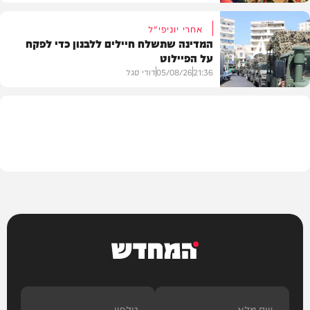
אחרי יוניפי"ל
המדינה שתשלח חיילים ללבנון כדי לפקח
על הפיילוט
צבא וביטחון
21:36
05/08/26
דודי סגל
מדיני
המחדש