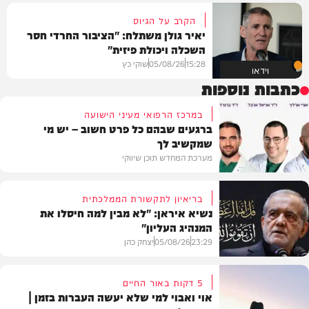
הקרב על הגיוס
יאיר גולן משתלח: "הציבור החרדי חסר
השכלה ויכולת פיזית"
15:28
05/08/26
שוקי כץ
וידאו
כתבות נוספות
במרכז הרפואי מעיני הישועה
ברגעים שבהם כל פרט חשוב – יש מי
שמקשיב לך
מערכת המחדש תוכן שיווקי
בריאיון לתקשורת הממלכתית
נשיא איראן: "לא מבין למה חיסלו את
המנהיג העליון"
תוכן שיווקי
23:29
05/08/26
יצחק כהן
5 דקות באור החיים
אוי ואבוי למי שלא יעשה העברות בזמן |