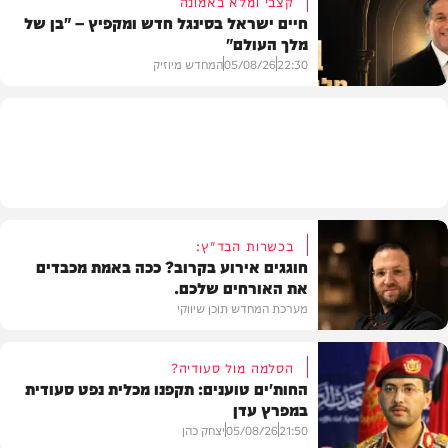
קצבי ומלא באמונה
חיים ישראל בסינגל חדש ומקפיץ – "בן של
מלך העולם"
בריאות
22:30
05/08/26
המחדש מיוזיק
חדש במוזיקה
בכשרות הבד"ץ:
חוגגים אירוע בקרוב? ככה באמת מכבדים
את האורחים שלכם.
מערכת המחדש תוכן שיווקי
הסלמה מול סעודיה?
החות'ים טוענים: תקפנו מכלית נפט סעודית
במפרץ עדן
תוכן שיווקי
21:50
05/08/26
יצחק כהן