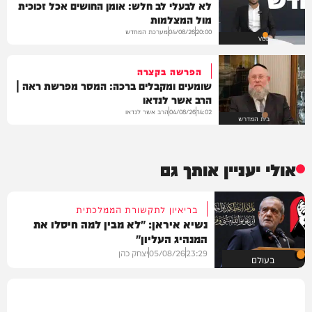
לא לבעלי לב חלש: אומן החושים אכל זכוכית
מול המצלמות
מערכת המחדש
04/08/26
20:00
VOD
הפרשה בקצרה
שומעים ומקבלים ברכה: המסר מפרשת ראה |
הרב אשר לנדאו
הרב אשר לנדאו
04/08/26
14:02
בית המדרש
אולי יעניין אותך גם
בריאיון לתקשורת הממלכתית
נשיא איראן: "לא מבין למה חיסלו את
המנהיג העליון"
23:29
05/08/26
יצחק כהן
בעולם