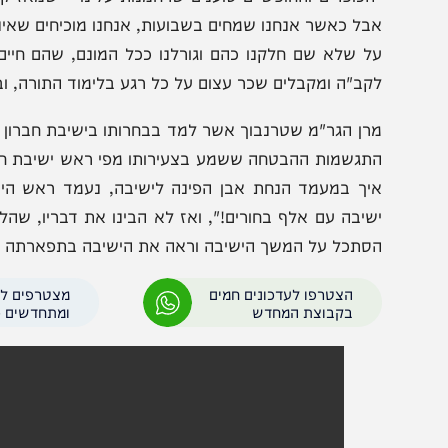
הכופרים והחופשיים טוענים שרחמנות עלינו – שמאז קבלת התו
בל כאשר אנחנו שמחים בשבועות, אנחנו מוכיחים שאיננו מקי
ל שלא שם חלקנו כהם וגורלנו ככל המונם, שהם חיים כבהמו
קב"ה ומקבלים שכר עצום על כל רגע בלימוד התורה, ובונים את 
רן הגר"מ שטרנבוך אשר למד בבחרותו בישיבת חברון בירושלים
תגשמות ההבטחה ששמע בצעירותו מפי ראש ישיבת חברון דאז, 
יך במעמד הנחת אבן הפינה לישיבה, נעמד ראש הישיבה הגא
שיבה עם אלף בחורים!", ואז לא הבינו את דבריו, שהלא היו א
סתכל על המשך הישיבה וראה את הישיבה בתפארתה כפי שאנו 
הצטרפו לעדכונים חמים
מצטרפים לערוץ
בקבוצת המחדש
ומתחדשים כל הזמן