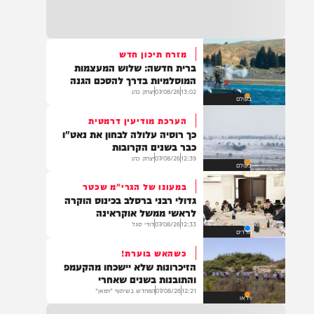
22:32
בהמשך להחייאה שבוצעה בבני ברק: הציבור
מתבקש להתפלל עבור הפעוט צבי בן שיינא
לרפואה שלמה
מזרח תיכון חדש
ברית חדשה: שלוש המעצמות
21:32
המוסלמיות בדרך להסכם הגנה
בין הזמנים: שלושה בחורי ישיבות חולצו
13:02
07/08/26
יצחק כהן
בעולם
מהכינרת לאחר שנסחפו לעומק האגם, בחוף
בלתי מוכרז כשהם על גבי אביזר ציפה.
הערכת מודיעין דרמטית
כך רוסיה עלולה לבחון את נאט"ו
כבר בשנים הקרובות
12:39
07/08/26
יצחק כהן
בעולם
21:31
בני ברק: חובשים ופראמדיקים של ארגון הצלה
במעונו של הגרי"מ שכטר
מבצעים פעולות החייאה על תינוק כבן שנה וחצי
גדולי רבני ברסלב בכינוס הוקרה
לאחר שנחנק משקית.
לראשי ממשל אוקראינה
12:33
07/08/26
דודי סגל
חרדים
כשהאש בוערת!
19:03