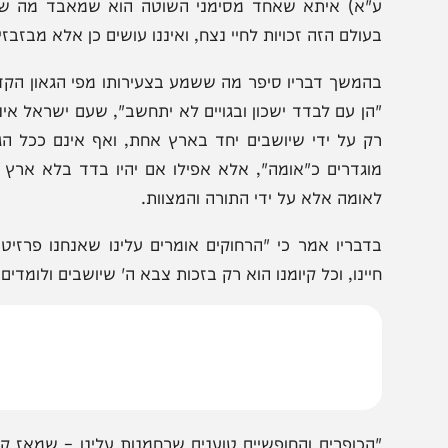
שמעתי מגדול אחד זצ"ל שבשמים מסתכלים על מי שמבזבז ז
"א) איתא שאחד מסימני השוטה הוא שמאבד מה שנותנין לו,
עולם הזה זכויות לחיי נצח, ואיננו עושים כן אלא מבזבזים את
המשך דבריו סיפר מה ששמע בצעירותו מפי הגאון הקדוש רבי 
הן עם לבדד ישכון ובגויים לא יתחשב", שעם ישראל אינה או
ק על ידי שיושבים יחד בארץ אחת, ואף אינם ככל הגויים שצ
וגדרים כ"אומה", אלא אפילו אם יהיו בדד בלא ארץ לשכון ע
אומה אלא על ידי התורה והמצוות.
דבריו אמר כי "הרחוקים אומרים עלינו שאנחנו פרזיטים, ואינ
יינו, וכל קיומנו הוא רק בזכות צבא ה' שיושבים ולומדים את הת