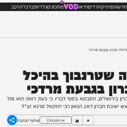
VOD
מיוזיק
חרדים
וידאו
מתכונים
גלריות
ברנז'ה
רכב
ון בגבעת מרדכי
שטרנבוך בהיכל
 בגבעת מרדכי
ושלים, התבטא בסוף דבריו כי כעת רואה הוא מול
 חברון דאז, הגאון רבי יחזקאל סרנא זצ"ל
א
שיתוף הכתבה
א
אין תגובות