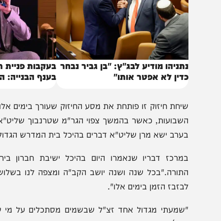
תניהו מודיע לבג"ץ: "בן גביר נבחר
בעקבות פניית תאגידי 
דין לא אפטר אותו"
בענף הבנייה: הוגדל ש
הזרים במשק
יחת חיזוק זו פותחת את מסע החיזוק שעורך בימים אלו הגר"
שבועות, כאשר בהמשך צפוי הגר"מ שטרנבוך שליט"א למסור 
ערב ישא מרן שליט"א דברים בהיכל בית המדרש הגדול מהרי"ץ
מרכז דבריו שנאמרו היום בהיכל ישיבת חברון בירושלי
תורה."בכל שנה ושנה יושב הקב"ה ומצפה לנו בשלושת ימי ב
בזבז הזמן בימים אלו".