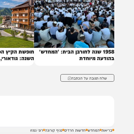
יהיה כמכפלה ב-2 של מספר הכניסות למבנה, ובתנאי שנשמר יחס של אדם אחד לכל 4 מ"ר משטח המקום.
באותו נושא
1958 שנה לחורבן הבית: 'המחדש'
חופשת הקיץ הכי מרע
הודעה מיוחדת
השנה: גודאורי, גאורג
של הקווקז״
שלח תגובה על הכתבה