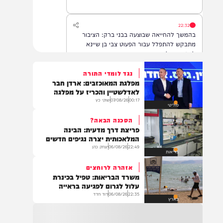
22:32
בהמשך להחייאה שבוצעה בבני ברק: הציבור
מתבקש להתפלל עבור הפעוט צבי בן שיינא
לרפואה שלמה
נגד לומדי התורה
מפלגת המאוכזבים: ארדן חבר
21:32
לאדלשטיין והכריז על מפלגה
בין הזמנים: שלושה בחורי ישיבות חולצו
00:17
07/08/26
שוקי כץ
פוליטי
מהכינרת לאחר שנסחפו לעומק האגם, בחוף
בלתי מוכרז כשהם על גבי אביזר ציפה.
הסכנה הבאה?
פריצת דרך מדעית: הבינה
המלאכותית יצרה נגיפים חדשים
22:49
06/08/26
יצחק כהן
21:31
בריאות
בני ברק: חובשים ופראמדיקים של ארגון הצלה
אזהרה לרוחצים
מבצעים פעולות החייאה על תינוק כבן שנה וחצי
משרד הבריאות: טפיל בכינרת
לאחר שנחנק משקית.
עלול לגרום לפגיעה בראייה
22:35
06/08/26
דוד חדד
בארץ