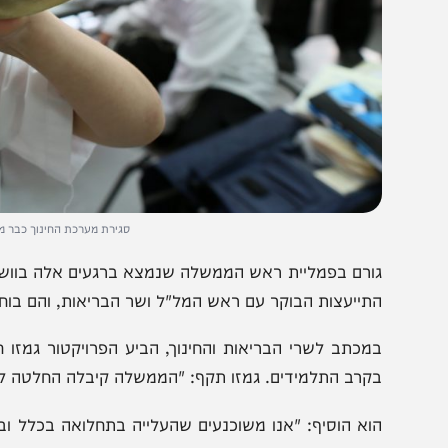
סגירת מערכת החינוך כבר ממחר? | צילום: hohat/Flash90
ורם בפמליית ראש הממשלה שנמצא ברגעים אלה בוושינגטון, או
תייעצות הבוקר עם ראש המל"ל ושר הבריאות, והם בוחנים את
מכתב לשרי הבריאות והחינוך, הביע הפרויקטור גמזו חשש 
קרב התלמידים. גמזו תקף: "הממשלה קיבלה החלטה לא נכונה