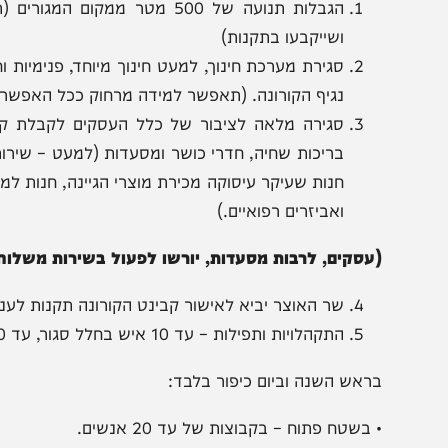
תיחת העסקים. בשלב זה אין שינוי בנושא הלימודים.
החלטת הממשלה אושר כי החל מיום שישי הקרוב יכנס הסגר לתוקף
הגבלות תנועה של 500 מטר ממקום המג
ושייקבעו בתקנות)
סגירת מערכת חינוך, למעט חינוך מיוחד, פנימיות וחריגים
נגיף הקורונה. (תאפשר למידה מרחוק ככל האפשר).
סגירה מלאה לציבור של כלל העסקים לקבלת קהל בתחום 
בריכות שחיה, חדרי כושר ומסעדות (למעט – שירותים חיוני
חנות שעיקר עיסוקה מכירת מוצרי הגיינה, חנות למוצרים ח
ואביזרים רפואיים.)
עסקים, לרבות מסעדות, יורשו לפעול בשירות משלוחים בלבד
שר האוצר יביא לאישור קבינט הקורונה תקנות לעניין הגב