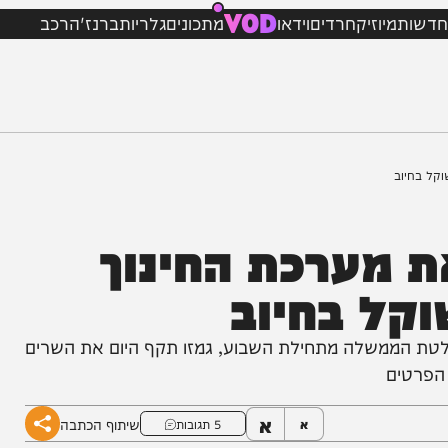
VOD
מיוזיק
חרדים
וידאו
מתכונים
גלריות
ברנז'ה
רכב
מערכת החינוך
ל בחיוב
ממשלה מתחילת השבוע, גמזו תקף היום את השרים
ם
א
שיתוף הכתבה
א
5 תגובות