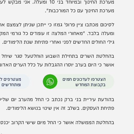
וא הוסיף: "אנו משוכנעים שהעלייה בתחלואה בכלל ובאוכלוס
מערכת החינוך ובמיוחד בני 10 ומעלה.
ערכת החינוך עם כל המורכבות".
סיכום מכתבו ציין פרופ' גמזו כי ייתכן שניתן לצמצם את הב
מעלה בלבד. "מאחורי המלצה זו עומדים כל גורמי המקצוע". 
ילי החולים החדשים לפני ואחרי פתיחת שנת הלימודים.
החלטת השרים בתחילת השבוע הוחלטעל סגר שיחל ביום ש
ושר כי היום בערב יוסרו ההגבלות על כלל הערים האדומות ששה
הצטרפו לעדכונים חמים
מצטרפים לערוץ
בקבוצת המחדש
ומתחדשים כל הזמן
הודעת עיריית בני ברק נכתב כי החל מהערב יום שלישי, לא 