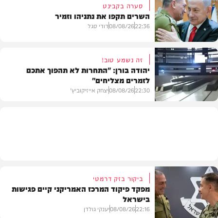
סערה בקבינט
השרים תקפו את נתניהו וזמיר
חדשות
22:36
08/08/26
דודי סגל
זה נשמע טוב!
יהודה בורן: "התחרות לא תהפוך אתכם
לזמרים מצליחים"
מדיני
22:30
08/08/26
יצחק אייזיקוביץ'
חדשות
ביקור בזק דרמטי
מפקד פיקוד המרכז האמריקני קיים פגישות
בישראל
22:16
08/08/26
יענקי גולדן