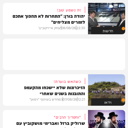
זה נשמע טוב!
יהודה בורן: "התחרות לא תהפוך אתכם
לזמרים מצליחים"
22:30
08/08/26
יצחק אייזיקוביץ'
חדשות
כשהאש בוערת!
הזיכרונות שלא יישכחו מהקעמפ
והתובנות בשנים שאחרי
12:21
07/08/26
המחדש בשיתוף "וימאן"
וידאו
"וחסדיך הרבים"
שרוליק ברזל ואברימי מושקוביץ עם