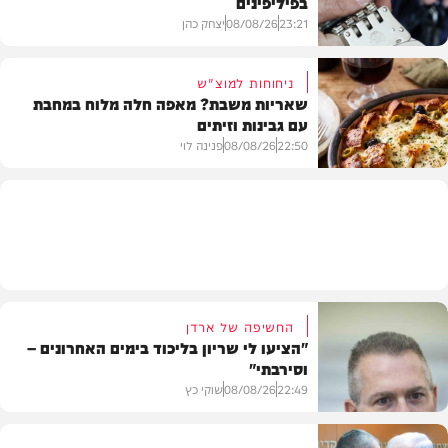
בפיליפינים
המשב"ק
23:21
08/08/26
יצחק כהן
ניחוחות למוצ"ש
שאריות משבת? מאפה חלה מלוח במחבת
עם גבינות וזיתים
חדשות
22:50
08/08/26
פנינה לוי
מתכונים
החשיפה של ארדן
"הציעו לי שריון בליכוד בימים האחרונים –
וסירבתי"
22:49
08/08/26
שוקי כץ