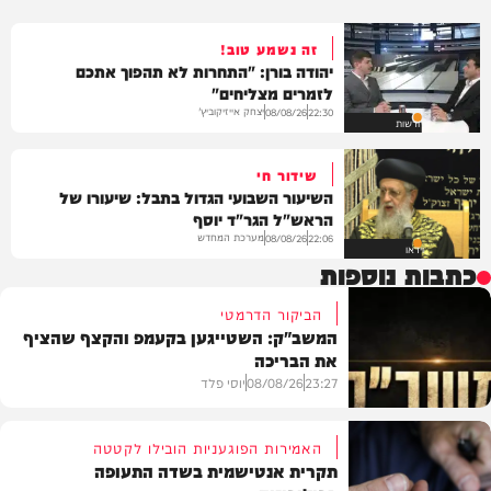
זה נשמע טוב!
יהודה בורן: "התחרות לא תהפוך אתכם
לזמרים מצליחים"
יצחק אייזיקוביץ'
08/08/26
22:30
חדשות
שידור חי
השיעור השבועי הגדול בתבל: שיעורו של
הראש"ל הגר"ד יוסף
מערכת המחדש
08/08/26
22:06
וידאו
כתבות נוספות
הביקור הדרמטי
המשב"ק: השטייגען בקעמפ והקצף שהציף
את הבריכה
23:27
08/08/26
יוסי פלד
האמירות הפוגעניות הובילו לקטטה
תקרית אנטישמית בשדה התעופה