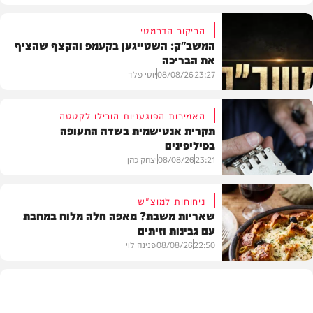
הביקור הדרמטי
המשב"ק: השטייגען בקעמפ והקצף שהציף
את הבריכה
23:27
08/08/26
יוסי פלד
האמירות הפוגעניות הובילו לקטטה
תקרית אנטישמית בשדה התעופה
בפיליפינים
המשב"ק
23:21
08/08/26
יצחק כהן
ניחוחות למוצ"ש
שאריות משבת? מאפה חלה מלוח במחבת
עם גבינות וזיתים
חדשות
22:50
08/08/26
פנינה לוי