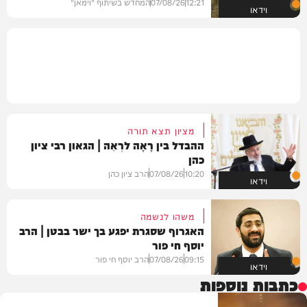
12:21
07/08/26
המחדש בשיתוף "וימאן"
וידאו
מציון תצא תורה
ההבדל בין רָאָה לרְאֵה | הגאון רבי ציון
כהן
10:20
07/08/26
הרב ציון כהן
וידאו
משהו לנשמה
האגרוף שסגרת יפגע בך ישר בבטן | הרב
יוסף חי פור
09:15
07/08/26
הרב יוסף חי פור
וידאו
כתבות נוספות