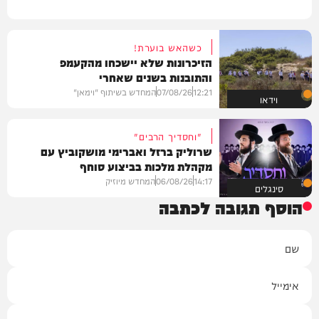
כשהאש בוערת!
הזיכרונות שלא יישכחו מהקעמפ
והתובנות בשנים שאחרי
12:21
07/08/26
המחדש בשיתוף "וימאן"
וידאו
"וחסדיך הרבים"
שרוליק ברזל ואברימי מושקוביץ עם
מקהלת מלכות בביצוע סוחף
14:17
06/08/26
המחדש מיוזיק
סינגלים
הוסף תגובה לכתבה
שם
אימייל
תגובה