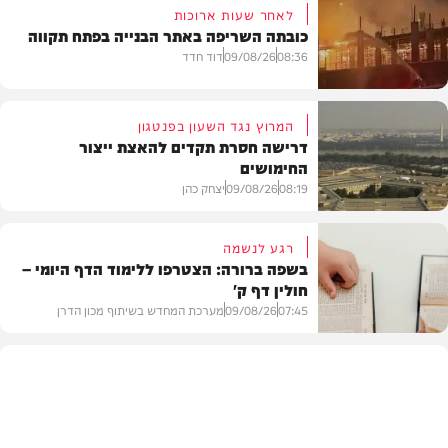
לאחר שעות ארוכות
כובתה השריפה באתר הבנייה בפתח תקווה
08:36
09/08/26
דוד חדד
המרוץ נגד השעון בפנטגון
דרישה חסרת תקדים להאצת ייצור
החימושים
חדשות
08:19
09/08/26
יצחק כהן
רגע לנשמה
בשפה ברורה: הצטרפו ללימוד הדף היומי –
חולין דף ק'
חדשות
07:45
09/08/26
מערכת המחדש בשיתוף מכון הדרן
בית המדרש