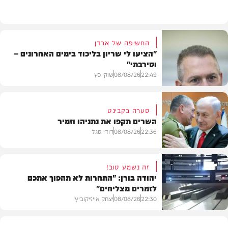
מתכונים
החשיפה של ארדן
"הציעו לי שריון בליכוד בימים האחרונים –
וסירבתי"
22:49
08/08/26
שוקי כץ
סערה בקבינט
השרים תקפו את נתניהו וזמיר
חדשות
22:36
08/08/26
דודי סגל
זה נשמע טוב!
יהודה בורן: "התחרות לא תהפוך אתכם
לזמרים מצליחים"
מדיני
22:30
08/08/26
יצחק אייזיקוביץ'