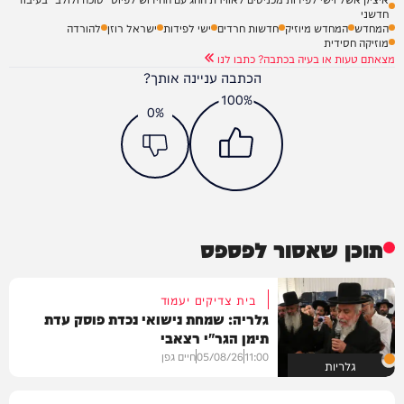
חדשני
המחדש
המחדש מיוזיק
חדשות חרדים
ישי לפידות
ישראל רוזן
להורדה
מוזיקה חסידית
מצאתם טעות או בעיה בכתבה? כתבו לנו
הכתבה עניינה אותך?
100%
0%
תוכן שאסור לפספס
בית צדיקים יעמוד
גלריה: שמחת נישואי נכדת פוסק עדת
תימן הגר"י רצאבי
11:00
05/08/26
חיים גפן
גלריות