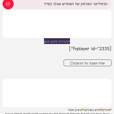
הניוזלייטר המרתק של המחדש אצלך במייל
להורדה לחץ כאן
[fvplayer id="2335"]
שלח תגובה על הכתבה
מיוזיק
חדש במוזיקה
איציק אשל
איציק אשל וישי לפידות מכניסים לאווירת החג עם החידוש לפיוט "סוכה ולולב" בעיבוד