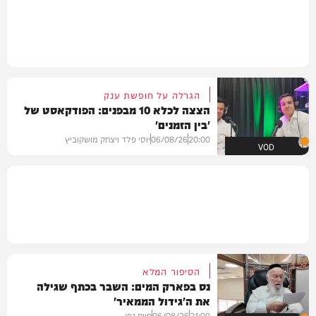
הגרלה על חופשת ענק
הצצה לכלא 10 מבפנים: הפודקאסט של
'בין הזמנים'
20:00
06/08/26
יוסי פלד ויצחק מושקוביץ
VOD
הסיפור המלא
נס בפארק המים: השבר בכתף שגילה
את ה'גידול הממאיר'
21:00
06/08/26
חיים גפן