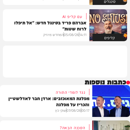
סינגלים
עם קליפ AI
אברהם פריד בסינגל חדש: "אל תיפלו
לרוח שטות"
14:11
05/08/26
המחדש מיוזיק
קליפים
כתבות נוספות
נגד לומדי התורה
מפלגת המאוכזבים: ארדן חבר לאדלשטיין
והכריז על מפלגה
00:17
07/08/26
שוקי כץ
הסכנה הבאה?