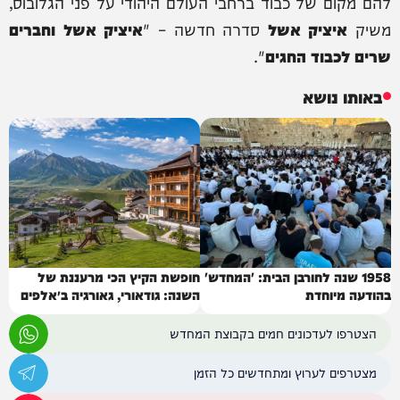
להם מקום של כבוד ברחבי העולם היהודי על פני הגלובוס,
משיק
איציק אשל
סדרה חדשה – "
איציק אשל וחברים
שרים לכבוד החגים
".
באותו נושא
1958 שנה לחורבן הבית: 'המחדש'
חופשת הקיץ הכי מרעננת של
בהודעה מיוחדת
השנה: גודאורי, גאורגיה ב״אלפים
של הקווקז״
הצטרפו לעדכונים חמים בקבוצת המחדש
מצטרפים לערוץ ומתחדשים כל הזמן