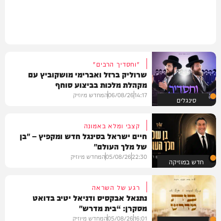
"וחסדיך הרבים"
שרוליק ברזל ואברימי מושקוביץ עם
מקהלת מלכות בביצוע סוחף
14:17
06/08/26
המחדש מיוזיק
סינגלים
קצבי ומלא באמונה
חיים ישראל בסינגל חדש ומקפיץ – "בן
של מלך העולם"
22:30
05/08/26
המחדש מיוזיק
חדש במוזיקה
רגע של השראה
נתנאל אבקסיס ודניאל יטיב בדואט
מסקרן: “בית מדרש"
16:01
05/08/26
המחדש מיוזיק