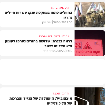
הסלמה בתימן
החות'ים פתחו במתקפת ענק: עשרות חיילים
נהרגו
צבא וביטחון
22:05
06/08/26
יצחק כהן
נכנסו לחוף לא מוכרז
דרמה בכנרת: שלושה בחורים נסחפו לעומק
ולא הצליחו לשוב
בעולם
21:50
06/08/26
דוד חדד
בארץ
הקנס הכבד
איצקוביץ': היומולדת של הנגיד והברכות
של הליכודניקים