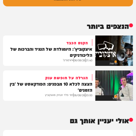
הנצפים ביותר
הקנס הכבד
איצקוביץ': היומולדת של הנגיד והברכות של
הליכודניקים
איצקוביץ'
06/08/26
21:40
חדשות
הגרלה על חופשת ענק
הצצה לכלא 10 מבפנים: הפודקאסט של 'בין
הזמנים'
יוסי פלד ויצחק מושקוביץ
06/08/26
20:00
VOD
אולי יעניין אותך גם