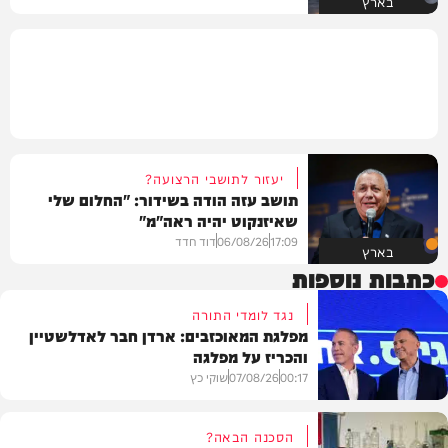
בארץ
יעזור לתושבי הרצועה?
תושב עזה הודה בשידור: "החלום שלי
שאיזנקוט יהיה ראה"מ"
17:09
06/08/26
דוד חדד
בארץ
כתבות נוספות
נגד לומדי התורה
מפלגת המאוכזבים: ארדן חבר לאדלשטיין
והכריז על מפלגה
00:17
07/08/26
שוקי כץ
הסכנה הבאה?