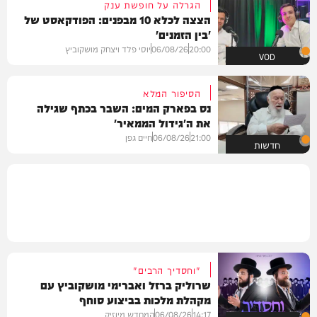
הגרלה על חופשת ענק
הצצה לכלא 10 מבפנים: הפודקאסט של
'בין הזמנים'
20:00
06/08/26
יוסי פלד ויצחק מושקוביץ
VOD
הסיפור המלא
נס בפארק המים: השבר בכתף שגילה
את ה'גידול הממאיר'
21:00
06/08/26
חיים גפן
חדשות
"וחסדיך הרבים"
שרוליק ברזל ואברימי מושקוביץ עם
מקהלת מלכות בביצוע סוחף
14:17
06/08/26
המחדש מיוזיק