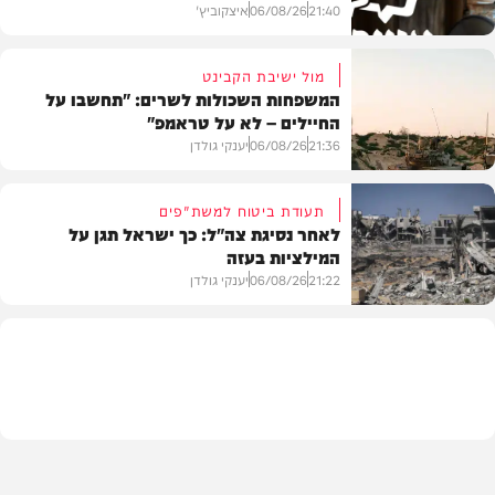
21:40
06/08/26
איצקוביץ'
מול ישיבת הקבינט
המשפחות השכולות לשרים: "תחשבו על
החיילים – לא על טראמפ"
חדשות
21:36
06/08/26
יענקי גולדן
תעודת ביטוח למשת"פים
לאחר נסיגת צה"ל: כך ישראל תגן על
המילציות בעזה
צבא וביטחון
21:22
06/08/26
יענקי גולדן
צבא וביטחון