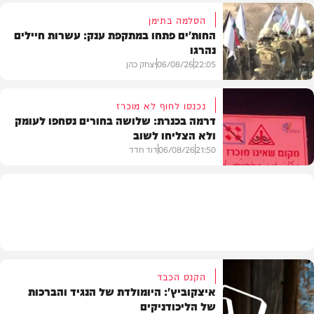
הסלמה בתימן
החות'ים פתחו במתקפת ענק: עשרות חיילים
נהרגו
צבא וביטחון
22:05
06/08/26
יצחק כהן
נכנסו לחוף לא מוכרז
דרמה בכנרת: שלושה בחורים נסחפו לעומק
ולא הצליחו לשוב
בעולם
21:50
06/08/26
דוד חדד
בארץ
הקנס הכבד
איצקוביץ': היומולדת של הנגיד והברכות
של הליכודניקים