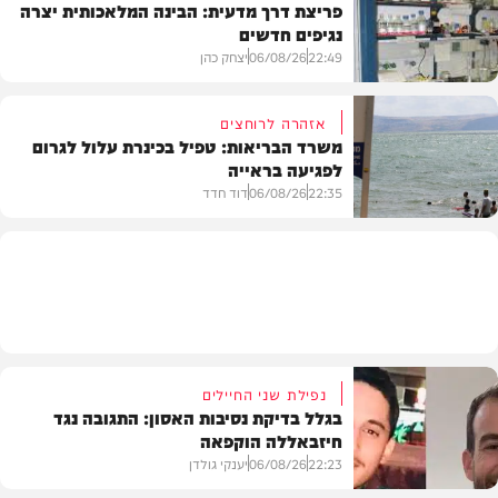
פריצת דרך מדעית: הבינה המלאכותית יצרה
נגיפים חדשים
פוליטי
22:49
06/08/26
יצחק כהן
אזהרה לרוחצים
משרד הבריאות: טפיל בכינרת עלול לגרום
לפגיעה בראייה
בריאות
22:35
06/08/26
דוד חדד
בארץ
נפילת שני החיילים
בגלל בדיקת נסיבות האסון: התגובה נגד
חיזבאללה הוקפאה
22:23
06/08/26
יענקי גולדן