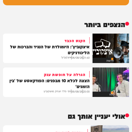
הנצפים ביותר
הקנס הכבד
איצקוביץ': היומולדת של הנגיד והברכות של
הליכודניקים
איצקוביץ'
06/08/26
21:40
חדשות
הגרלה על חופשת ענק
הצצה לכלא 10 מבפנים: הפודקאסט של 'בין
הזמנים'
יוסי פלד ויצחק מושקוביץ
06/08/26
20:00
VOD
אולי יעניין אותך גם