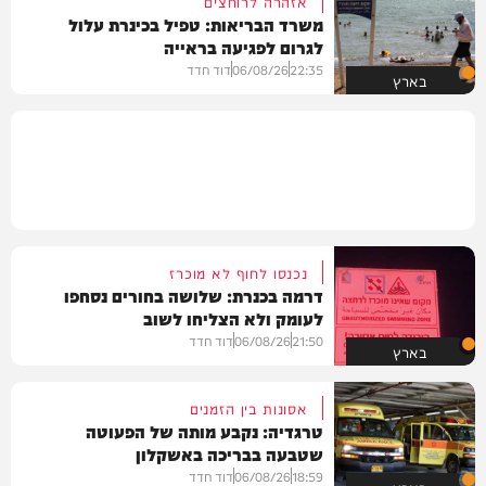
אזהרה לרוחצים
משרד הבריאות: טפיל בכינרת עלול
לגרום לפגיעה בראייה
22:35
06/08/26
דוד חדד
בארץ
נכנסו לחוף לא מוכרז
דרמה בכנרת: שלושה בחורים נסחפו
לעומק ולא הצליחו לשוב
21:50
06/08/26
דוד חדד
בארץ
אסונות בין הזמנים
טרגדיה: נקבע מותה של הפעוטה
שטבעה בבריכה באשקלון
18:59
06/08/26
דוד חדד