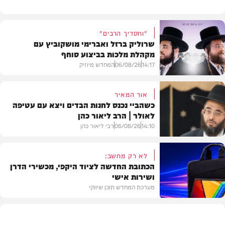
"וחסדיך הרבים"
שרוליק ברזל ואברימי מושקוביץ עם
מקהלת מלכות בביצוע סוחף
14:17
06/08/26
המחדש מיוזיק
אור המאיר
כשהביי נכנס לחנות הבדים ויצא עם עטיפה
לאולר | הרב ליאור כהן
סינגלים
14:10
06/08/26
רבי ליאור כהן
לא רק מחשב:
הכתובת החדשה לציוד היקפי, מכשירי הדרן
ושירות אישי
וידאו
מערכת המחדש תוכן שיווקי