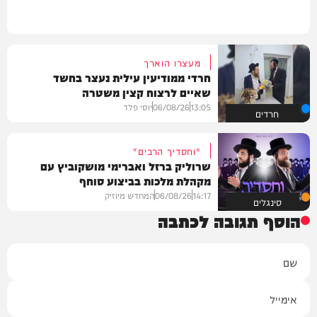
מעצרו הוארך
חרדי ממודיעין עילית נעצר בחשד
שאיים לרצוח קצין משטרה
13:05
06/08/26
יוסי פלד
חרדים
"וחסדיך הרבים"
שרוליק ברזל ואברימי מושקוביץ עם
מקהלת מלכות בביצוע סוחף
14:17
06/08/26
המחדש מיוזיק
סינגלים
הוסף תגובה לכתבה
שם
אימייל