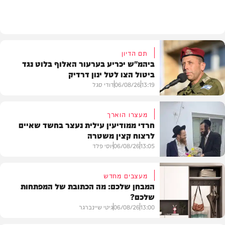
תוכן שיווקי
תם הדיון
ביהמ"ש יכריע בערעור האלוף בלוט נגד
ביטול הצו לטל ינון דרדיק
13:19
06/08/26
דודי סגל
מעצרו הוארך
חרדי ממודיעין עילית נעצר בחשד שאיים
לרצוח קצין משטרה
משפט
13:05
06/08/26
יוסי פלד
מעצבים מחדש
המבחן שלכם: מה הכתובת של המפתחות
שלכם?
חרדים
13:00
06/08/26
גיטי שיינברגר