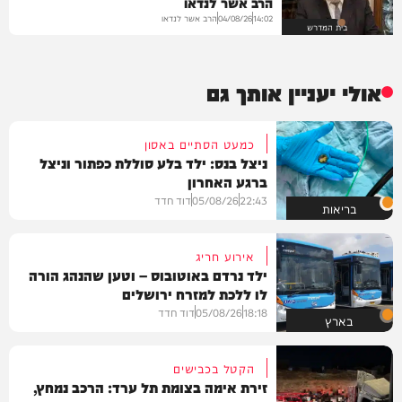
הרב אשר לנדאו
הרב אשר לנדאו
04/08/26
14:02
בית המדרש
אולי יעניין אותך גם
כמעט הסתיים באסון
ניצל בנס: ילד בלע סוללת כפתור וניצל
ברגע האחרון
22:43
05/08/26
דוד חדד
בריאות
אירוע חריג
ילד נרדם באוטובוס – וטען שהנהג הורה
לו ללכת למזרח ירושלים
18:18
05/08/26
דוד חדד
בארץ
הקטל בכבישים
זירת אימה בצומת תל ערד: הרכב נמחץ,