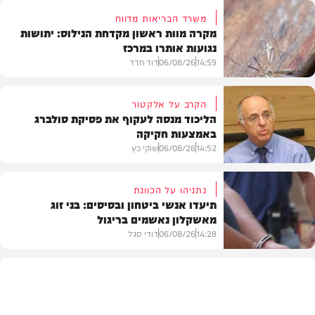
משרד הבריאות מדווח
מקרה מוות ראשון מקדחת הנילוס: יתושות
נגועות אותרו במרכז
14:59
06/08/26
דוד חדד
הקרב על אלקטור
הליכוד מנסה לעקוף את פסיקת סולברג
באמצעות חקיקה
בריאות
14:52
06/08/26
שוקי כץ
נתניהו על הכוונת
תיעדו אנשי ביטחון ובסיסים: בני זוג
מאשקלון נאשמים בריגול
פוליטי
14:28
06/08/26
דודי סגל
משפט