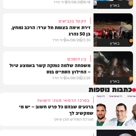
18:18
05/08/26
דוד חדד
בארץ
הקטל בכבישים
זירת אימה בצומת תל ערד: הרכב נמחץ,
בן 50 נהרג
23:30
04/08/26
דוד חדד
בארץ
בין הזמנים
משפחה שלמה נותקה קשר באמצע טיול
– החילוץ הסתיים בנס
22:26
04/08/26
דוד חדד
בארץ
כתבות נוספות
במרכז הרפואי מעיני הישועה
ברגעים שבהם כל פרט חשוב – יש מי
שמקשיב לך
מערכת המחדש תוכן שיווקי