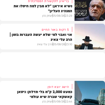
בריאיון לתקשורת הממלכתית
נשיא איראן: "לא מבין למה חיסלו את
המנהיג העליון"
תוכן שיווקי
23:29
05/08/26
יצחק כהן
5 דקות באור החיים
אוי ואבוי למי שלא יעשה העברות בזמן |
הרב עלי צאיג
בעולם
23:10
05/08/26
הרב עלי צאיג
בית המדרש
הישג יוצא דופן
כמעט 2,000 ק"מ בלי תדלוק: ניסאן
קאשקאי שברה שיא עולמי
22:44
05/08/26
יצחק כהן