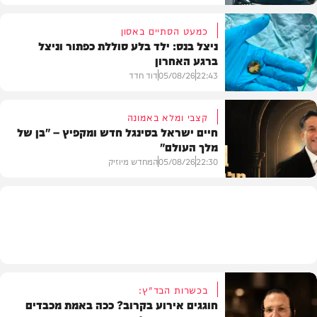
כמעט הסתיים באסון
ניצל בנס: ילד בלע סוללת כפתור וניצל
ברגע האחרון
חדשות הרכב
22:43
05/08/26
דוד חדד
קצבי ומלא באמונה
חיים ישראל בסינגל חדש ומקפיץ – "בן של
מלך העולם"
בריאות
22:30
05/08/26
המחדש מיוזיק
חדש במוזיקה
בכשרות הבד"ץ:
חוגגים אירוע בקרוב? ככה באמת מכבדים