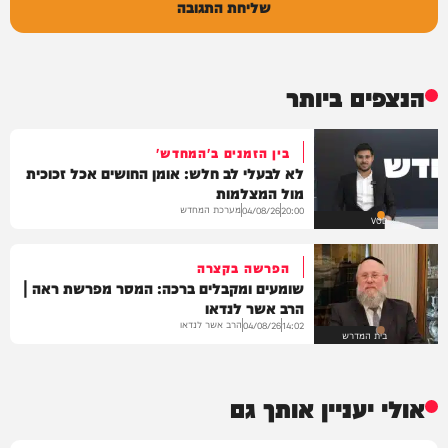
שליחת התגובה
הנצפים ביותר
בין הזמנים ב'המחדש'
לא לבעלי לב חלש: אומן החושים אכל זכוכית
מול המצלמות
מערכת המחדש
04/08/26
20:00
VOD
הפרשה בקצרה
שומעים ומקבלים ברכה: המסר מפרשת ראה |
הרב אשר לנדאו
הרב אשר לנדאו
04/08/26
14:02
בית המדרש
אולי יעניין אותך גם