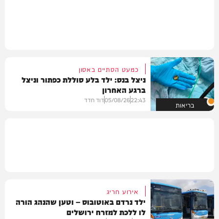
כמעט הסתיים באסון
ניצל בנס: ילד בלע סוללת כפתור וניצל
ברגע האחרון
22:43
05/08/26
דוד חדד
בריאות
אירוע חריג
ילד נרדם באוטובוס – וטען שהנהג הורה
לו ללכת למזרח ירושלים