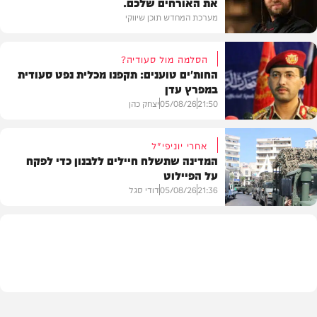
את האורחים שלכם.
מערכת המחדש תוכן שיווקי
הסלמה מול סעודיה?
החות'ים טוענים: תקפנו מכלית נפט סעודית
במפרץ עדן
תוכן שיווקי
21:50
05/08/26
יצחק כהן
אחרי יוניפי"ל
המדינה שתשלח חיילים ללבנון כדי לפקח
על הפיילוט
צבא וביטחון
21:36
05/08/26
דודי סגל
מדיני