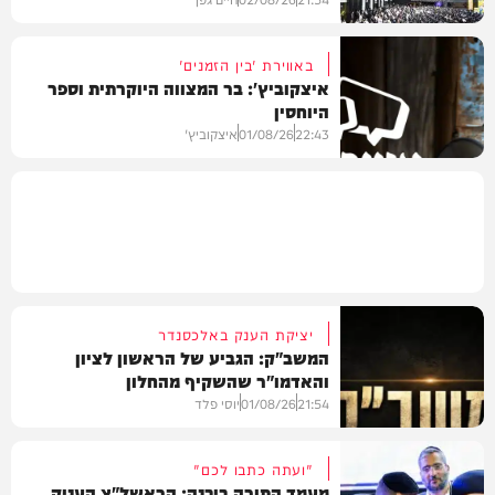
באווירת 'בין הזמנים'
איצקוביץ': בר המצווה היוקרתית וספר
היוחסין
חרדים
22:43
01/08/26
איצקוביץ'
חדשות
יציקת הענק באלכסנדר
המשב"ק: הגביע של הראשון לציון
והאדמו"ר שהשקיף מהחלון
21:54
01/08/26
יוסי פלד
"ועתה כתבו לכם"
מעמד התורה ביבנה: הראשל"צ העניק