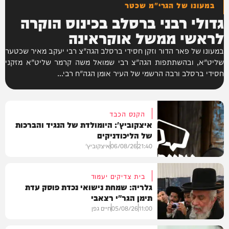
במעונו של הגרי"מ שכטר
גדולי רבני ברסלב בכינוס הוקרה
לראשי ממשל אוקראינה
במעונו של פאר הדור וזקן חסידי ברסלב הגה"צ רבי יעקב מאיר שכטער
שליט"א, ובהשתתפות הגה"צ רבי שמואל משה קרמר שליט"א מזקני
חסידי ברסלב ורבה הרשמי של העיר אומן הגה"ח רבי...
הקנס הכבד
איצקוביץ': היומולדת של הנגיד והברכות
של הליכודניקים
21:40
06/08/26
איצקוביץ'
בית צדיקים יעמוד
גלריה: שמחת נישואי נכדת פוסק עדת
תימן הגר"י רצאבי
חדשות
11:00
05/08/26
חיים גפן