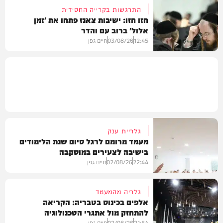
התרגשות בקרייה החסידית
חזו חזו: ישיבות צאנז פתחו את 'זמן
אלול' ברוב עם והדר
גלריות
12:45
03/08/26
חיים גפן
גלריות
גלריית ענק
מעמד מרומם לרגל סיום שנת הלימודים
בישיבה לצעירים במוסקבה
22:44
02/08/26
חיים גפן
גלריה מהמעמד
אלפים בכינוס בטבריה: הקריאה
להתחזק מול אתגרי הטכנולוגיה
גלריות
21:54
02/08/26
חיים גפן