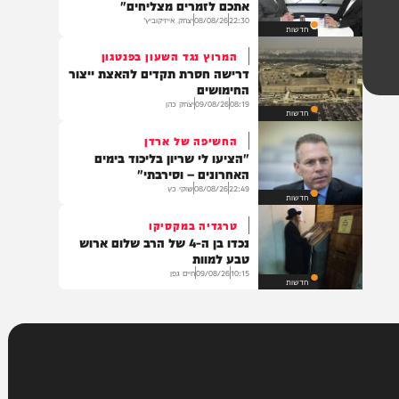
חדשות
זה נשמע טוב!
יהודה בורן: "התחרות לא תהפוך
אתכם לזמרים מצליחים"
22:30
08/08/26
יצחק אייזיקוביץ'
חדשות
המרוץ נגד השעון בפנטגון
דרישה חסרת תקדים להאצת ייצור
החימושים
08:19
09/08/26
יצחק כהן
חדשות
החשיפה של ארדן
"הציעו לי שריון בליכוד בימים
האחרונים – וסירבתי"
22:49
08/08/26
שוקי כץ
חדשות
טרגדיה במקסיקו
נכדו בן ה-4 של הרב שלום ארוש
טבע למוות
10:15
09/08/26
חיים גפן
חדשות