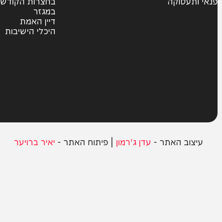
צבא וביטחון
חרדים
ית
אשכבתיה דרבי
סוקה
בחצרות הקודש
במגזר
דיין האמת
היכלי הישיבות