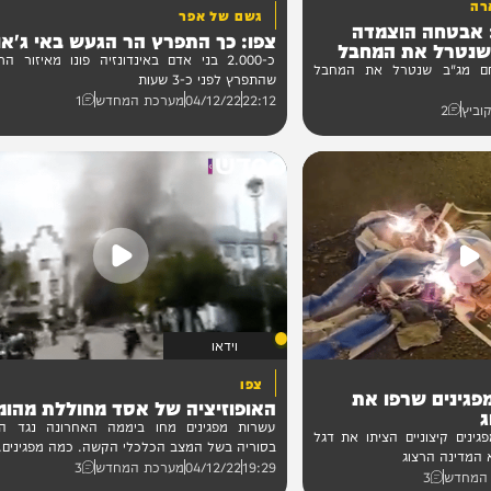
וידאו
גשם של אפר
ה הוצמדה
צפו: כך התפרץ הר הגעש באי ג'אווה
 את המחבל
כ-2.000 בני אדם באינדונזיה פונו מאיזור הר גע
 שנטרל את המחבל
שהתפרץ לפני כ-3 שעות
22:12
04/12/22
מערכת המחדש
1
וידאו
צפו
ם שרפו את
האופוזיציה של אסד מחוללת מהומות
עשרות מפגינים מחו ביממה האחרונה נגד השלטו
צוניים הציתו את דגל