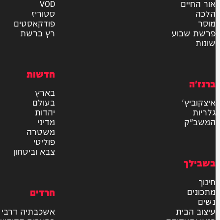
אישור דיוור לאתר "המחדש"
שליחה
דרש
וידאו
ם
VOD
סטוריז
פודקאסטים
וע
רץ ברשת
חדשות
בארץ
בעולם
יהדות
מדיני
משטרה
פוליטי