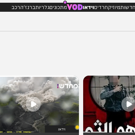
VOD
מיוזיק
חרדים
וידאו
מתכונים
גלריות
ברנז'ה
רכב