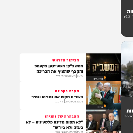
ש
הביקור הדרמטי
המשב"ק: השטייגען בקעמפ
והקצף שהציף את הבריכה
23:27
08/08/26
יוסי פלד
המשב"ק
סערה בקבינט
השרים תקפו את נתניהו וזמיר
22:36
08/08/26
דודי סגל
מדיני
ן
ההבהרה של נתניהו