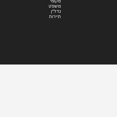
עוד בחדשות
דעות
כלכלה
מזג האוויר
מקומי
משפט
נדל"ן
תיירות