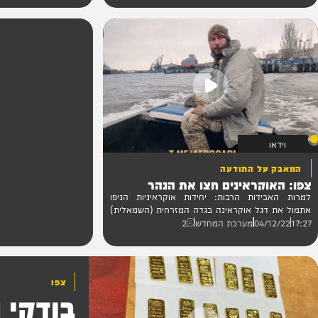
ישראל ותמונתו של נשיא המדינה 
21:14
04/12/22
מערכת המחדש
ל התודעה
קראינים חצו את הנהר
דות הרבות: יחידות אוקראיניות הניפו
גל אוקראינה בגדה המזרחית (השמאלית)
04
מערכת המחדש
2