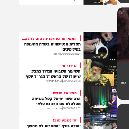
"לא תקום מדינה פלסטינית – לא
בעזה ולא ביו"ש"
13:51
09/08/26
דודי סגל
חדשות
האמירות הפוגעניות הובילו לקטטה
תקרית אנטישמית בשדה התעופה
בפיליפינים
23:21
08/08/26
יצחק כהן
חדשות
שידור חי
השיעור השבועי הגדול בתבל:
שיעורו של הראש"ל הגר"ד יוסף
22:06
08/08/26
מערכת המחדש
ר
וידאו
מבט אל הנפש
הרב אשר יחיאל קסל בשיחה
מטלטלת עם הרב נח פלאי
22:02
08/08/26
הרב אשר קסל