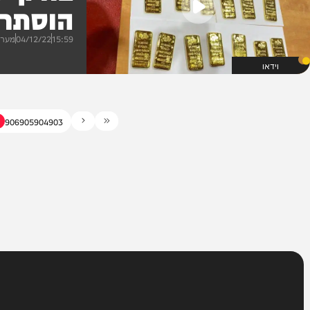
צפו
הוסתרו ב
15:59
04/12/22
מערכת המחד
908
907
906
905
904
903