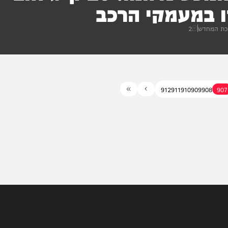
בודקי המכס נדהמו: 20 ק"ג זהב
מעמקי הרכב
ש
2
912
911
910
909