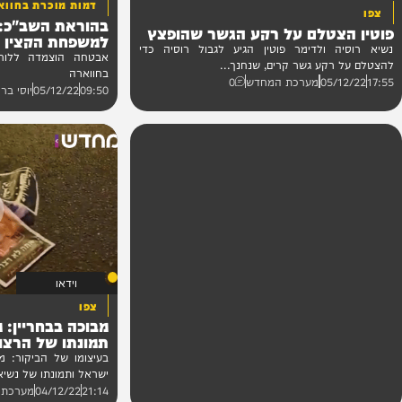
וידאו
דמות מוכרת בחווארה
בהוראת השב"כ: אבטח
צטלם על רקע הגשר שהופצץ
למשפחת הקצין שנטרל
 ולדימר פוטין הגיע לגבול רוסיה כדי
אבטחה הוצמדה ללוחם מג"ב
קע גשר קרים, שנחנך...
בחווארה
05/
מערכת המחדש
0
09:50
05/12/22
יוסי ברקוביץ
2
וידאו
צפו
מבוכה בבחריין: מפגיני
תמונתו של הרצוג
בעיצומו של הביקור: מפגינים קי