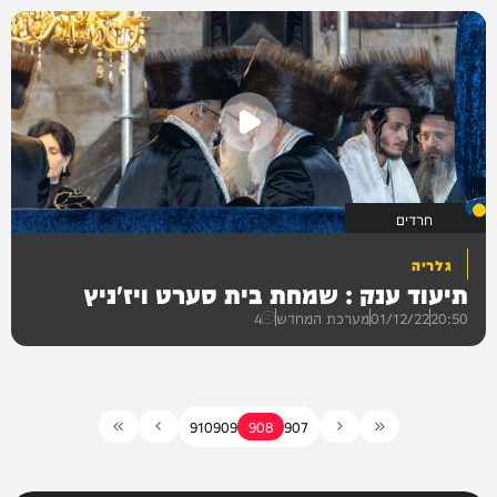
גלריות
חרדים
גלריה
תיעוד ענק : שמחת בית סערט ויז'ניץ
20:50
01/12/22
מערכת המחדש
4
910
909
908
907