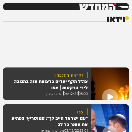
המחדש
וידאו
לקראת הסלמה?
צה״ל תקף יעדים ברצועת עזה בתגובה
לירי הרקטות | צפו
08:00
04/12/22
יוסי ברקוביץ
צפו
"עם ישראל חייב לך": סמוטריץ' הפתיע
וידאו
את עומר בר לב
23:01
03/12/22
מערכת המחדש