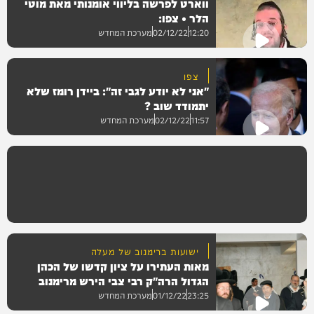
ווארט לפרשה בליווי אומנותי מאת מוטי
וידאו
הלר • צפו:
12:20
02/12/22
מערכת המחדש
צפו
"אני לא יודע לגבי זה": ביידן רומז שלא
וידאו
יתמודד שוב ?
11:57
02/12/22
מערכת המחדש
בעולם
ישועות ברימנוב של מעלה
מאות העתירו על ציון קדשו של הכהן
הגדול הרה"ק רבי צבי הירש מרימנוב
23:25
01/12/22
מערכת המחדש