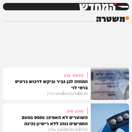
המחדש
משטרה
הונאת ענק
התחזה לבן גביר וביקש לרכוש כרטיס
ברמי לוי
09:20
04/03/24
יענקי גולדן
פורע חוק
השוטרים לא האמינו: נתפס בפעם
החמישית נוהג ללא רישיון נהיגה
חדשות
11:52
26/02/24
יענקי גולדן