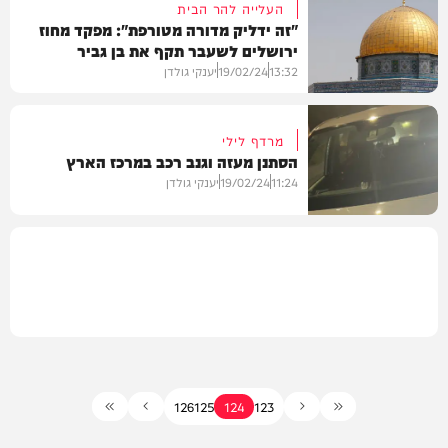
העלייה להר הבית
"זה ידליק מדורה מטורפת": מפקד מחוז
ירושלים לשעבר תקף את בן גביר
משפט
13:32
19/02/24
יענקי גולדן
מרדף לילי
הסתנן מעזה וגנב רכב במרכז הארץ
חדשות
11:24
19/02/24
יענקי גולדן
חדשות
126
125
124
123