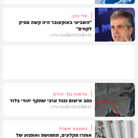
אלי כהן:
"השביעי באוקטובר היה קשה ונפיק
לקחים"
חדשות
11:30
26/02/24
יענקי גולדן
חדשות
אלימות נגד יהודים
כתב אישום כנגד ערבי שתקף יהודי בלוד
18:23
21/02/24
יענקי גולדן
במועצת אשכול
אותרו מקלעים, תחמושת ואופנוע של