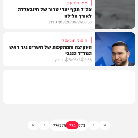
צפו בתיעוד
צה"ל תקף יעדי טרור של חיזבאללה
לאורך הלילה
וידאו
08:56
26/06/24
יענקי גולדן
חיסול חמאס?
העקיצה והמתקפות של השרים נגד ראש
המל"ל הנגבי
וידאו
19:56
25/06/24
שוקי כץ
חדשות
776
775
774
773