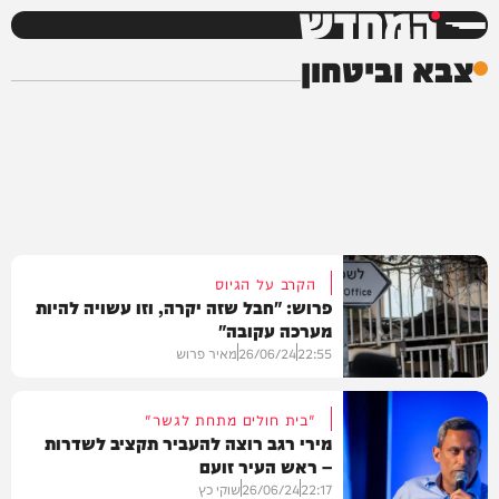
המחדש
צבא וביטחון
הקרב על הגיוס
פרוש: "חבל שזה יקרה, וזו עשויה להיות
מערכה עקובה"
22:55
26/06/24
מאיר פרוש
"בית חולים מתחת לגשר"
מירי רגב רוצה להעביר תקציב לשדרות
– ראש העיר זועם
דעות
22:17
26/06/24
שוקי כץ