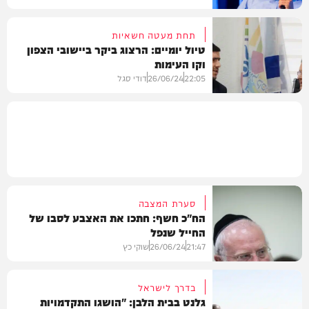
תחת מעטה חשאיות
טיול יומיים: הרצוג ביקר ביישובי הצפון
וקו העימות
רכב
22:05
26/06/24
דודי סגל
חדשות
סערת המצבה
הח"כ חשף: חתכו את האצבע לסבו של
החייל שנפל
21:47
26/06/24
שוקי כץ
בדרך לישראל
גלנט בבית הלבן: "הושגו התקדמויות