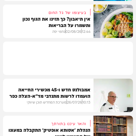
בעיצומו של גל החום
אין תיאבון? כך תזינו את הגוף נכון
ותשמרו על הבריאות
בריאות
12:44
02/08/26
נחמי יפה
בריאות
אמבולנס חדש ו-45 מכשירי החייאה
הועמדו לרשות מתנדבי מד"א-הצלה כפר
חב"ד והמושבים
10:13
26/07/26
מערכת המחדש תוכן שיווקי
והאר עיננו בתורתך
הנהלת 'אסותא אופטיק' התקבלה במעונו
של הראשון לציון
בריאות