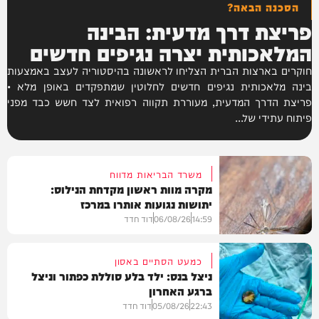
הסכנה הבאה?
פריצת דרך מדעית: הבינה
המלאכותית יצרה נגיפים חדשים
חוקרים בארצות הברית הצליחו לראשונה בהיסטוריה לעצב באמצעות
בינה מלאכותית נגיפים חדשים לחלוטין שמתפקדים באופן מלא •
פריצת הדרך המדעית, מעוררת תקווה רפואית לצד חשש כבד מפני
פיתוח עתידי של...
משרד הבריאות מדווח
מקרה מוות ראשון מקדחת הנילוס:
יתושות נגועות אותרו במרכז
14:59
06/08/26
דוד חדד
כמעט הסתיים באסון
ניצל בנס: ילד בלע סוללת כפתור וניצל
ברגע האחרון
בריאות
22:43
05/08/26
דוד חדד