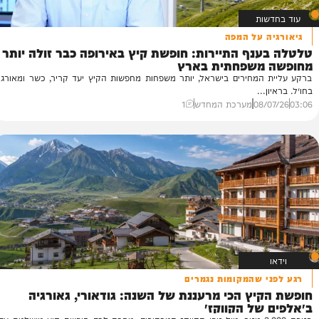
ות
 על המפה
ח
נף התיירות: חופשת קיץ באירופה כבר זולה יותר
ג׳
משפחתית בארץ
חו
המחירים בישראל, יותר משפחות מחפשות הקיץ יעד קריר, כשר ומאורגן
לח
...
מח
08/
מערכת המחדש
1