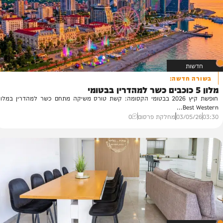
קייץ
 תוכן שיווקי
0
דשה:
חופשת קיץ 2026 בבטומי הקסומה: קשת טורס משיקה מתחם כשר למהדרין במלון
B
03/
מחלקת פרסום
0