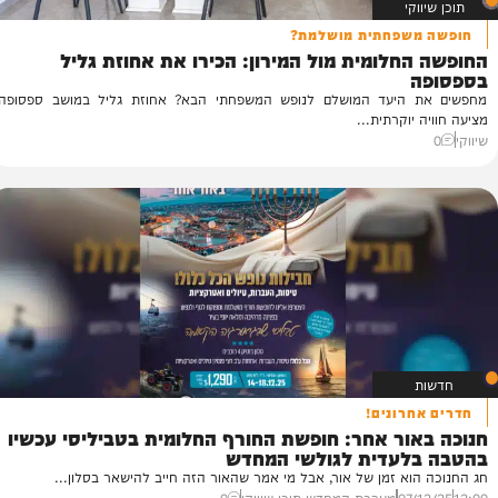
קי
שפחתית מושלמת?
חלומית מול המירון: הכירו את אחוזת גליל
די
די
היעד המושלם לנופש המשפחתי הבא? אחוזת גליל במושב ספסופה
וה
יוקרתית...
55