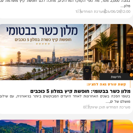
 שהמקומות נגמרים
יץ הכי מרעננת של השנה: גודאורי, גאורגיה
של הקווקז״
בגובה 2,000 מטר, מול נופי הקווקז המרהיבים, מחכה לכם חופשת קיץ מושלמת עם
24/
מערכת המחדש
1
 גאה להציג:
ק
בטומי: חופשת קיץ במלון 5 כוכבים
מח
בשנים האחרונות לאחד היעדים המבוקשים ביותר בגיאורגיה, עם שילוב
לח
...