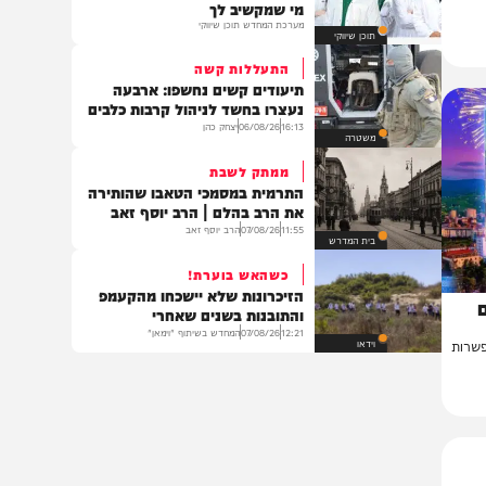
פוליטי
במרכז הרפואי מעיני הישועה
ברגעים שבהם כל פרט חשוב – יש
מי שמקשיב לך
מערכת המחדש תוכן שיווקי
תוכן שיווקי
התעללות קשה
תיעודים קשים נחשפו: ארבעה
נעצרו בחשד לניהול קרבות כלבים
16:13
06/08/26
יצחק כהן
משטרה
ממתק לשבת
התרמית במסמכי הטאבו שהותירה
את הרב בהלם | הרב יוסף זאב
11:55
07/08/26
הרב יוסף זאב
בית המדרש
כשהאש בוערת!
הזיכרונות שלא יישכחו מהקעמפ
והתובנות בשנים שאחרי
12:21
07/08/26
המחדש בשיתוף "וימאן"
וידאו
ת