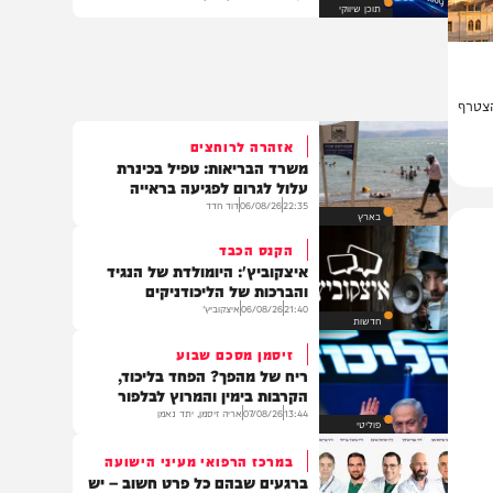
הכתובת החדשה לציוד היקפי,
מכשירי הדרן ושירות אישי
מערכת המחדש תוכן שיווקי
תוכן שיווקי
ף
אזהרה לרוחצים
משרד הבריאות: טפיל בכינרת
עלול לגרום לפגיעה בראייה
22:35
06/08/26
דוד חדד
בארץ
הקנס הכבד
איצקוביץ': היומולדת של הנגיד
והברכות של הליכודניקים
21:40
06/08/26
איצקוביץ'
חדשות
זיסמן מסכם שבוע
ריח של מהפך? הפחד בליכוד,
הקרבות בימין והמרוץ לבלפור
13:44
07/08/26
אריה זיסמן, יתד נאמן