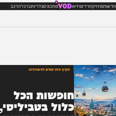
VOD
מיוזיק
חרדים
וידאו
מתכונים
גלריות
ברנז'ה
רכב
הקיץ הזה טסים לגיאורגיה:
חופשות הכל
כלול בטביליסי,