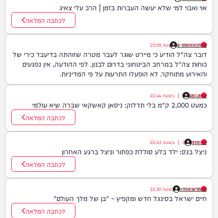
אוי ואבוי למי שלא יעשה העברות בזמן | הרב עלי צאיג
לכתבה המלאה
05/08/26
|
מערכת המחדש
בשעה
23:09
דובר צה"ל הודיע כי מיירט שוגר לעבר מטרה שזוהתה בדיעבד כירי של
כוחות צה"ל במרחב הביטחוני בדרום לבנון. לפי ההודעה, אין נפגעים
והאירוע מתוחקר. לא הופעלו התרעות על פי המדיניות.
יצחק כהן
05/08/26
|
בשעה
22:44
כמעט 2,000 ק"מ בלי תדלוק: ניסאן קאשקאי שברה שיא עולמי
לכתבה המלאה
דוד חדד
05/08/26
|
בשעה
22:43
ניצל בנס: ילד בלע סוללת כפתור וניצל ברגע האחרון
לכתבה המלאה
05/08/26
המחדש מיוזיק
|
בשעה
22:30
חיים ישראל בסינגל חדש ומקפיץ – "בן של מלך העולם"
לכתבה המלאה