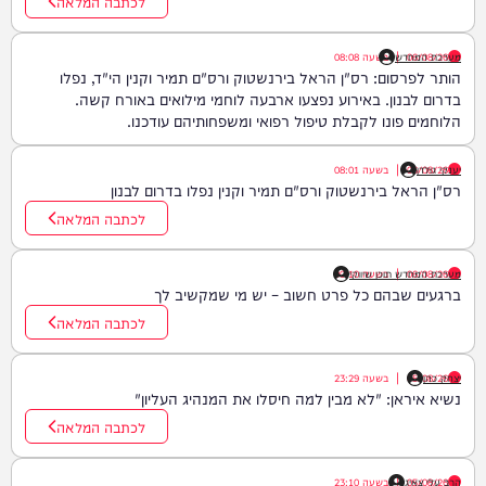
לכתבה המלאה
06/08/26
|
מערכת המחדש
בשעה
08:08
הותר לפרסום: רס"ן הראל בירנשטוק ורס"ם תמיר וקנין הי"ד, נפלו
בדרום לבנון. באירוע נפצעו ארבעה לוחמי מילואים באורח קשה.
הלוחמים פונו לקבלת טיפול רפואי ומשפחותיהם עודכנו.
יענקי גולדן
06/08/26
|
בשעה
08:01
רס"ן הראל בירנשטוק ורס"ם תמיר וקנין נפלו בדרום לבנון
לכתבה המלאה
06/08/26
|
בשעה
מערכת המחדש תוכן שיווקי
00:10
ברגעים שבהם כל פרט חשוב – יש מי שמקשיב לך
לכתבה המלאה
יצחק כהן
05/08/26
|
בשעה
23:29
נשיא איראן: "לא מבין למה חיסלו את המנהיג העליון"
לכתבה המלאה
05/08/26
הרב עלי צאיג
|
בשעה
23:10