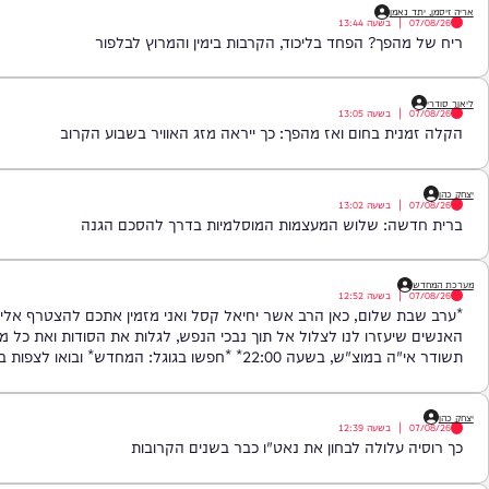
 נאמן
|
בשעה
13:44
הפך? הפחד בליכוד, הקרבות בימין והמרוץ לבלפור
|
בשעה
13:05
ית בחום ואז מהפך: כך ייראה מזג האוויר בשבוע הקרוב
|
בשעה
13:02
שה: שלוש המעצמות המוסלמיות בדרך להסכם הגנה
|
בשעה
12:52
 שלום, כאן הרב אשר יחיאל קסל ואני מזמין אתכם להצטרף אליי לפוד
יעזרו לנו לצלול אל תוך נבכי הנפש, לגלות את הסודות ואת כל מה שטמון ב
שעה 22:00* *חפשו בגוגל: המחדש* ובואו לצפות בנו!