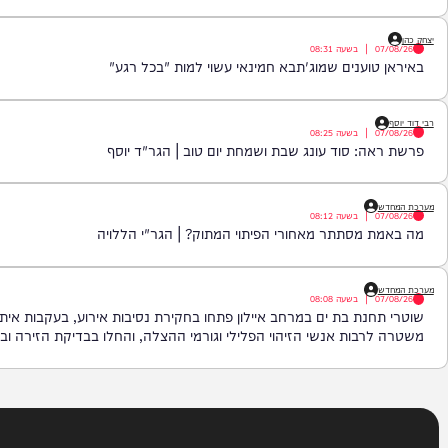
|
בשעה
08:59
יאור נפלא על פרשת עיר הנידחת | הג"ר אליהו אילוז
|
בשעה
08:44
מוסד נגד גופמן: "הגיע עם פתק מנתניהו?"
|
בשעה
08:31
וענים שמוג'תבא חמינאי עשוי למות "בכל רגע"
|
בשעה
08:25
: סוד עונג שבת ושמחת יום טוב | הגר"ד יוסף
|
בשעה
08:12
מסתתר מאחורי הפיתוי המתוק? | הגר"י הללויה
|
בשעה
08:08