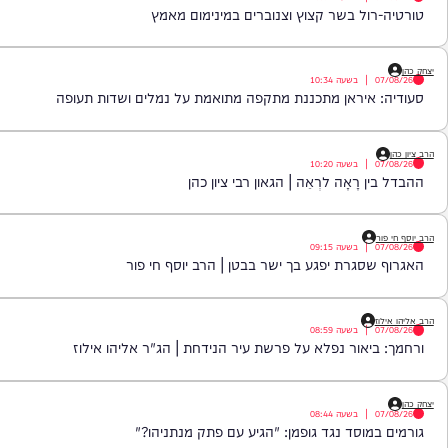
|
בשעה
11:09
ר לצאת לטיול לפני שהתפללתם שחרית?
|
בשעה
10:54
ול בשר קצוץ וצנוברים במינימום מאמץ
|
בשעה
10:34
איראן מתכננת מתקפה מתואמת על נמלים ושדות תעופה
|
בשעה
10:20
 רָאָה לרְאֵה | הגאון רבי ציון כהן
|
בשעה
09:15
סגרת יפגע בך ישר בבטן | הרב יוסף חי פור