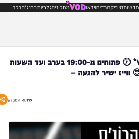
VOD
מיוזיק
חרדים
וידאו
מתכונים
גלריות
ברנז'ה
רכב
*👈📍 הנפח מבוא חורון – רשמו ב-Waze* 🕖 פתוחים מ-19:00 בערב ועד השעות
ז ישיר להגעה –
שיתוף המבזק