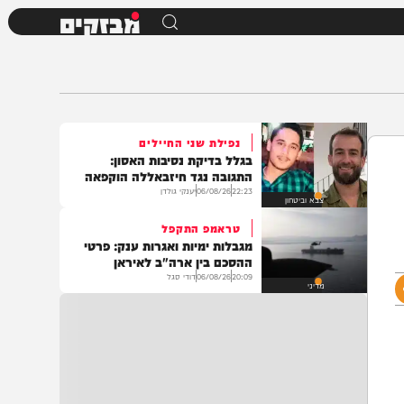
מבזקים
נפילת שני החיילים
בגלל בדיקת נסיבות האסון:
התגובה נגד חיזבאללה הוקפאה
22:23
06/08/26
יענקי גולדן
צבא וביטחון
טראמפ התקפל
מגבלות ימיות ואגרות ענק: פרטי
ההסכם בין ארה"ב לאיראן
20:09
06/08/26
דודי סגל
מדיני