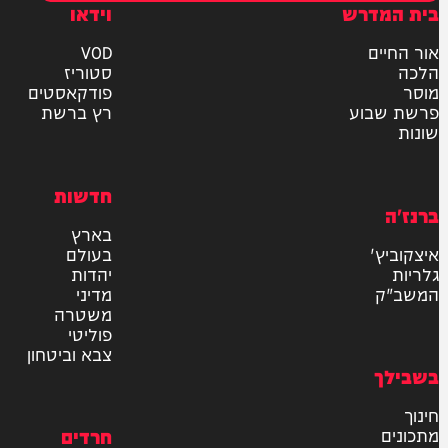
ר את תנאי השימוש והתקנון
ומדיניות הפרטיות
למשלוח
אישור דיוור לאתר "המחדש"
שליחה
דרש
וידאו
ם
VOD
סטוריז
פודקאסטים
וע
רץ ברשת
חדשות
בארץ
בעולם