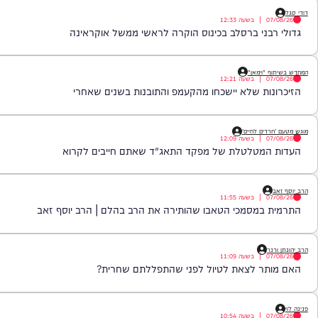
|
בשעה
12:39
 עלולה לבחון את נאט"ו כבר בשנים הקרובות
|
בשעה
12:33
ני ברסלב בכינוס הוקרה לראשי ממשל אוקראינה
וימאן"
|
בשעה
12:21
ת שלא יישכחו מהקעמפ והתובנות בשנים שאחרי
ם לחיים'
|
בשעה
12:09
מטלטלת של מפקד התאג"ד שאתם חייבים לקרוא
|
בשעה
11:55
מסמכי הטאבו שהותירה את הרב בהלם | הרב יוסף זאב