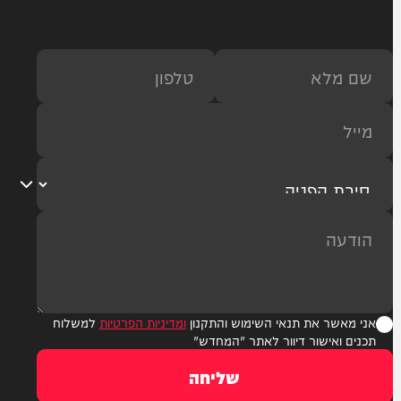
נת בת ים במרחב איילון פתחו בחקירת נסיבות אירוע, בעקבות איתור גופת 
בות אנשי הזיהוי הפלילי וגורמי ההצלה, והחלו בבדיקת הזירה ובאיסוף 