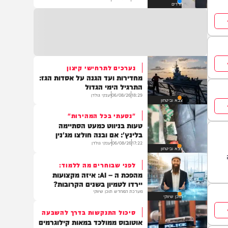
חרדי ממודיעין עילית נעצר בחשד
שאיים לרצוח קצין משטרה
13:05
06/08/26
יוסי פלד
חרדים
נערכים לתרחישי קיצון
מחדירות ועד הגנה על אסדות הגז:
התרגיל הימי הגדול
18:29
06/08/26
יענקי גולדן
צבא וביטחון
"נסעתי בכל המהירות"
טעות בניווט כמעט הסתיימה
בלינץ': אם ובנה חולצו מג'נין
17:22
06/08/26
יענקי גולדן
צבא וביטחון
לפני שבוחרים מה ללמוד:
מהפכת ה – AI: איזה מקצועות
יירדו לטמיון בשנים הקרובות?
מערכת המחדש תוכן שיווקי