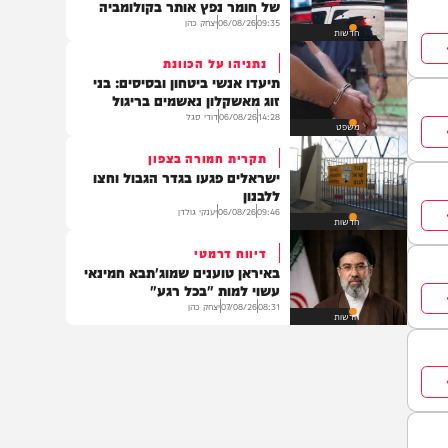
תוכן שיווקי
סיכול התנקשות בדרך להשבעה
אוטובוס ממולכד במאות קילוגרמים
של חומר נפץ אותר בקולומביה
09:35
06/08/26
יצחק כהן
חדשות
נתניהו על הכוונת
תיעדו אנשי ביטחון ובסיסים: בני
זוג מאשקלון נאשמים בריגול
14:28
06/08/26
דודי סגל
משפט
תקרית חמורה בצפון
ישראלים פגעו בגדר הגבול וחצו
ללבנון
09:46
06/08/26
יענקי גולדן
חדשות
דיווח דרמטי
באיראן טוענים שמוג'תבא חמינאי
עשוי למות "בכל רגע"
08:31
07/08/26
יצחק כהן
חדשות