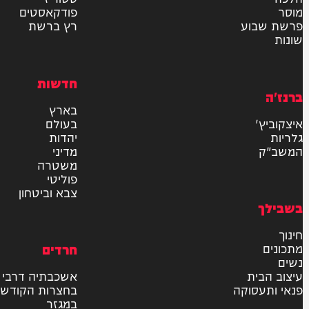
אישור דיוור לאתר "המחדש"
שליחה
דרש
וידאו
ם
VOD
סטוריז
פודקאסטים
וע
רץ ברשת
חדשות
בארץ
בעולם
יהדות
מדיני
משטרה
פוליטי
צבא וביטחון