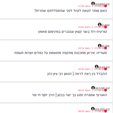
|
בשעה
11:55
מסמכי הטאבו שהותירה את הרב בהלם | הרב יוסף זאב
|
בשעה
11:09
ר לצאת לטיול לפני שהתפללתם שחרית?
|
בשעה
10:54
ול בשר קצוץ וצנוברים במינימום מאמץ
|
בשעה
10:34
איראן מתכננת מתקפה מתואמת על נמלים ושדות תעופה
|
בשעה
10:20
 רָאָה לרְאֵה | הגאון רבי ציון כהן