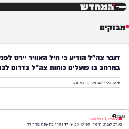
חדשות
דש
ים
 צה"ל הודיע כי חיל האוויר יירט לפני זמ
ב בו פועלים כוחות צה"ל בדרום לבנון. ע
14/05/
מערכת המחדש
|
בשעה
19:09