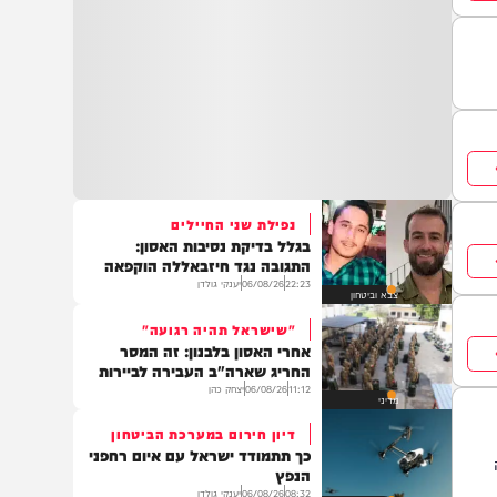
נפילת שני החיילים
בגלל בדיקת נסיבות האסון:
התגובה נגד חיזבאללה הוקפאה
22:23
06/08/26
יענקי גולדן
צבא וביטחון
"שישראל תהיה רגועה"
אחרי האסון בלבנון: זה המסר
החריג שארה"ב העבירה לביירות
11:12
06/08/26
יצחק כהן
מדיני
דיון חירום במערכת הביטחון