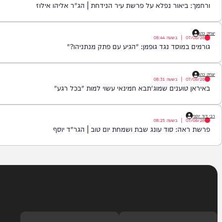
|
בשעה
09:15
סגרת יפגע בך ישר בבטן | הרב יוסף חי פור
|
בשעה
08:59
יאור נפלא על פרשת עיר הנידחת | הג"ר אליהו אילוז
|
בשעה
08:44
מוסד נגד גופמן: "הגיע עם פתק מנתניהו?"
|
בשעה
08:31
וענים שמוג'תבא חמינאי עשוי למות "בכל רגע"
|
בשעה
08:25
: סוד עונג שבת ושמחת יום טוב | הגר"ד יוסף