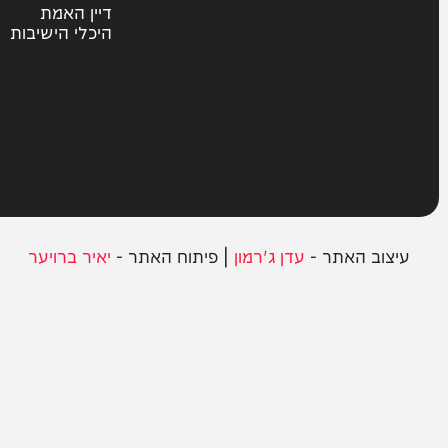
חרדים
ית
אשכבתיה דרבי
סוקה
בחצרות הקודש
במגזר
דיין האמת
היכלי הישיבות
ב האתר -
עדן ג'רמון
| פיתוח האתר -
יאיר ברויער