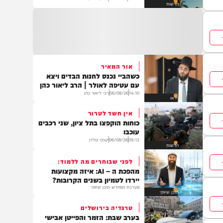
כך תתמודד ישראל עם איום רחפני
הנפץ
08:32
06/08/26
יענקי גולדן
חדשות
אור המאיר
כשהביי נכנס לחנות הבדים ויצא
עם עטיפה לאולר | הרב ליאור כהן
14:10
06/08/26
רבי ליאור כהן
וידאו
אין חשד לטרור
כוחות הוקפצו בתל ציון, שני רכבים
עוכבו
09:12
06/08/26
יענקי גולדן
חדשות
לפני שבוחרים מה ללמוד:
מהפכת ה – AI: איזה מקצועות
יירדו לטמיון בשנים הקרובות?
מערכת המחדש תוכן שיווקי