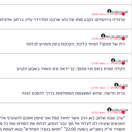
: הזמר והפייטן אבישי לוי נהרג בתאונה מחרידה
|
בשעה
18:00
ירושלים: נקבע מותו של נהג שרכבו התדרדר עליו, ברחוב אדוניהו הכהן.
 נאמן
|
בשעה
13:44
הפך? הפחד בליכוד, הקרבות בימין והמרוץ לבלפור
|
בשעה
13:05
ית בחום ואז מהפך: כך ייראה מזג האוויר בשבוע הקרוב
|
בשעה
13:02
שה: שלוש המעצמות המוסלמיות בדרך להסכם הגנה
|
בשעה
12:52
 שלום, כאן הרב אשר יחיאל קסל ואני מזמין אתכם להצטרף אליי לפוד