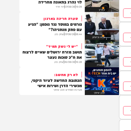
תוכן שיווקי
טרגדיה בירושלים
בערב שבת: הזמר והפייטן אבישי
לוי נהרג בתאונה מחרידה
19:09
07/08/26
דוד חדד
בארץ
סערה חריגה בארגון
גורמים במוסד נגד גופמן: "הגיע
עם פתק מנתניהו?"
08:44
07/08/26
יצחק כהן
צבא וביטחון
"יש לי נשק תמיד"
תושב מזרח ירושלים שאיים לרצוח
את ח"כ סוכות נעצר
16:28
06/08/26
יצחק כהן
משטרה
לא רק מחשב:
הכתובת החדשה לציוד היקפי,
מכשירי הדרן ושירות אישי
מערכת המחדש תוכן שיווקי
תוכן שיווקי