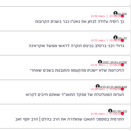
יעזרו לנו לצלול אל תוך נבכי הנפש, לגלות את הסודות ואת כל מה שטמון ב
שעה 22:00* *חפשו בגוגל: המחדש* ובואו לצפות בנו!
|
בשעה
12:39
 עלולה לבחון את נאט"ו כבר בשנים הקרובות
|
בשעה
12:33
ני ברסלב בכינוס הוקרה לראשי ממשל אוקראינה
וימאן"
|
בשעה
12:21
ת שלא יישכחו מהקעמפ והתובנות בשנים שאחרי
ם לחיים'
|
בשעה
12:09
מטלטלת של מפקד התאג"ד שאתם חייבים לקרוא