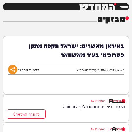
המחדש
מבזקים
באיראן מאשרים: ישראל תקפה מתקן
פטרוכימי בעיר מאשהאר
שיתוף המבזק
07:47
08/06/26
מערכת המחדש
יענקי גולדן
09/08/26
|
בשעה
14:51
נשקים ורימונים נתפסו בלקייה ובחורה
לכתבה המלאה
שוקי כץ
09/08/26
|
בשעה
14:21