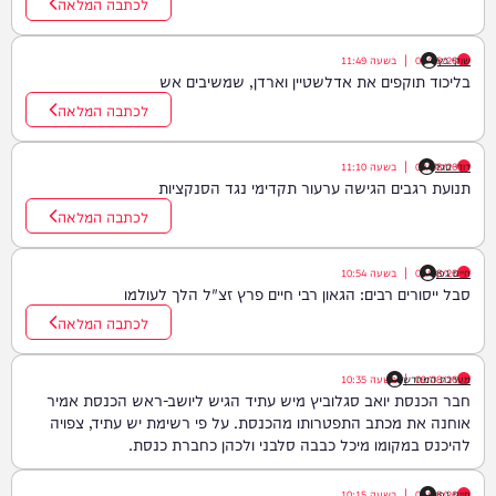
לכתבה המלאה
שוקי כץ
09/08/26
|
בשעה
11:49
בליכוד תוקפים את אדלשטיין וארדן, שמשיבים אש
לכתבה המלאה
דודי סגל
09/08/26
|
בשעה
11:10
תנועת רגבים הגישה ערעור תקדימי נגד הסנקציות
לכתבה המלאה
חיים גפן
09/08/26
|
בשעה
10:54
סבל ייסורים רבים: הגאון רבי חיים פרץ זצ"ל הלך לעולמו
לכתבה המלאה
09/08/26
|
מערכת המחדש
בשעה
10:35
חבר הכנסת יואב סגלוביץ מיש עתיד הגיש ליושב-ראש הכנסת אמיר
אוחנה את מכתב התפטרותו מהכנסת. על פי רשימת יש עתיד, צפויה
להיכנס במקומו מיכל כבבה סלבני ולכהן כחברת כנסת.
חיים גפן
09/08/26
|
בשעה
10:15