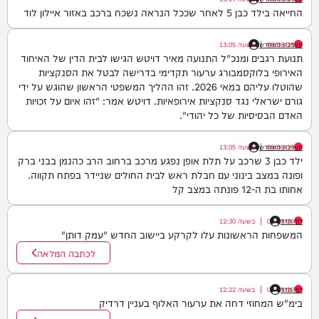
החייאה בילד כבן 5 לאחר שככל הנראה נשכח ברכב באזור איילון לוד
09/08/26
|
מערכת המחדש
בשעה
13:05
תנועת רגבים ומנכ"ל התנועה מאיר דויטש הגישו לבית הדין של האיחוד
האירופי בלוקסמבורג ערעור תקדימי בדרישה לבטל את הסנקציות
שהוטלו עליהם במאי 2026. זהו ההליך המשפטי הראשון שהוגש על ידי
גורם ישראלי נגד סנקציות אירופאיות. דויטש אמר: "זהו איום על זכויות
האדם הבסיסיות של כל יהודי".
09/08/26
|
מערכת המחדש
בשעה
13:05
ילד כבן 3 שרכב על תלת אופן נפגע מרכב ברחוב הרב כהנמן בבני ברק
ופונה במצב בינוני עם חבלת ראש לבית החולים שניידר בפתח תקווה.
אחותו בת ה-12 פונתה במצב קל
דוד חדד
09/08/26
|
בשעה
12:30
המשפחות הראשונות עלו לקרקע ביישוב החדש "עמק דותן"
לכתבה המלאה
דוד חדד
09/08/26
|
בשעה
12:22
בימ"ש המחוזי דחה את ערעור האלוף בעניין דרדיק