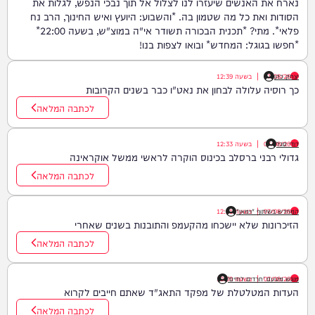
נארח את האנשים שיעזרו לנו לצלול אל תוך נבכי הנפש, לגלות את
הסודות ואת כל מה שטמון בה. *והשבוע: היועץ ואיש החינוך, הרב נח
פלאי*. מתי? *תכנית הבכורה תשודר אי"ה במוצ"ש, בשעה 22:00*
*חפשו בגוגל: המחדש* ובואו לצפות בנו!
יצחק כהן
07/08/26
|
בשעה
12:39
כך רוסיה עלולה לבחון את נאט"ו כבר בשנים הקרובות
לכתבה המלאה
דודי סגל
07/08/26
|
בשעה
12:33
גדולי רבני ברסלב בכינוס הוקרה לראשי ממשל אוקראינה
לכתבה המלאה
07/08/26
|
המחדש בשיתוף "וימאן"
בשעה
12:21
הזיכרונות שלא יישכחו מהקעמפ והתובנות בשנים שאחרי
לכתבה המלאה
07/08/26
|
בשעה
מוגש מטעם 'חרדים לחיים'
12:09
העדות המטלטלת של מפקד התאג"ד שאתם חייבים לקרוא
לכתבה המלאה