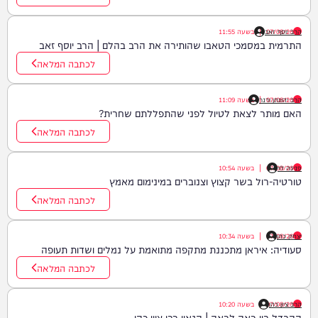
07/08/26
הרב יוסף זאב
|
בשעה
11:55
התרמית במסמכי הטאבו שהותירה את הרב בהלם | הרב יוסף זאב
לכתבה המלאה
07/08/26
הרב יהונתן ורנר
|
בשעה
11:09
האם מותר לצאת לטיול לפני שהתפללתם שחרית?
לכתבה המלאה
פנינה לוי
07/08/26
|
בשעה
10:54
טורטיה-רול בשר קצוץ וצנוברים במינימום מאמץ
לכתבה המלאה
יצחק כהן
07/08/26
|
בשעה
10:34
סעודיה: איראן מתכננת מתקפה מתואמת על נמלים ושדות תעופה
לכתבה המלאה
הרב ציון כהן
07/08/26
|
בשעה
10:20
ההבדל בין רָאָה לרְאֵה | הגאון רבי ציון כהן