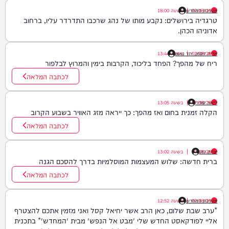
07/08/26
|
מערכת המחדש
בשעה
18:00
טרגדיה בירושלים: נקבע מותו של נהג שרכבו התדרדר עליו, ברחוב
אדוניהו הכהן.
07/08/26
|
אריה זיסמן, יתד נאמן
בשעה
13:44
ריח של מהפך? הפחד בליכוד, הקרבות בימין והמרוץ לבלפור
לכתבה המלאה
ליאור סודרי
07/08/26
|
בשעה
13:05
הקלה זמנית בחום ואז מהפך: כך ייראה מזג האוויר בשבוע הקרוב
לכתבה המלאה
יצחק כהן
07/08/26
|
בשעה
13:02
ברית חדשה: שלוש המעצמות המוסלמיות בדרך להסכם הגנה
לכתבה המלאה
07/08/26
|
מערכת המחדש
בשעה
12:52
*ערב שבת שלום, כאן הרב אשר יחיאל קסל ואני מזמין אתכם להצטרף
אליי לפודקאסט החדש שלי 'מבט אל הנפש' מבית 'המחדש'* בתכנית