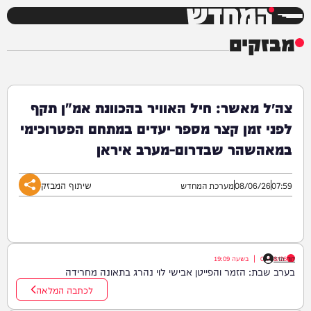
המחדש
מבזקים
צה״ל מאשר: חיל האוויר בהכוונת אמ"ן תקף
לפני זמן קצר מספר יעדים במתחם הפטרוכימי
במאהשהר שבדרום-מערב איראן
שיתוף המבזק
07:59
08/06/26
מערכת המחדש
דוד חדד
07/08/26
|
בשעה
19:09
בערב שבת: הזמר והפייטן אבישי לוי נהרג בתאונה מחרידה
לכתבה המלאה