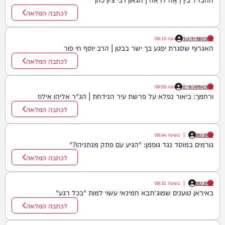
לכתבה המלאה
07/08/26
|
הרב יוסף חי פור
בשעה
09:15
האגרוף שסגרת יפגע בך ישר בבטן | הרב יוסף חי פור
לכתבה המלאה
07/08/26
|
הרב אליהו אילוז
בשעה
08:59
ורחמך: ביאור נפלא על פרשת עיר הנידחת | הג"ר אליהו אילוז
לכתבה המלאה
יצחק כהן
07/08/26
|
בשעה
08:44
גורמים במוסד נגד גופמן: "הגיע עם פתק מנתניהו?"
לכתבה המלאה
יצחק כהן
07/08/26
|
בשעה
08:31
באיראן טוענים שמוג'תבא חמינאי עשוי למות "בכל רגע"
לכתבה המלאה