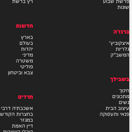
שליחה
דרש
וידאו
ם
VOD
סטוריז
פודקאסטים
וע
רץ ברשת
חדשות
בארץ
בעולם
יהדות
מדיני
משטרה
פוליטי
צבא וביטחון