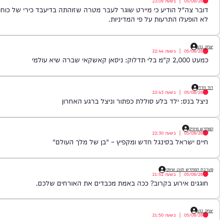
|
בשעה
23:09
ל הודיע כי מיירט שוגר לעבר מטרה שזוהתה בדיעבד כירי של כוחות צה"ל במ
ו התרעות על פי המדיניות.
|
בשעה
22:44
|
בשעה
22:43
: ילד בלע סוללת כפתור וניצל ברגע האחרון
|
בשעה
22:30
אל בסינגל חדש ומקפיץ – "בן של מלך העולם"
כן שיווקי
|
בשעה
21:52
ירוע בקרוב? ככה באמת מכבדים את האורחים שלכם.