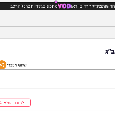
VOD
מיוזיק
חרדים
וידאו
מתכונים
גלריות
ברנז'ה
רכב
שיתוף המבזק
לכתבה המלאה