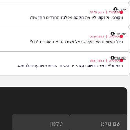
|
בשעה
20:47
יכוד שהתנגד לחוק הגיוס מצטרף לליברמן
|
בשעה
20:30
יזנקוט ליוו את הקמת מפלגת החרדים החדשה?
|
בשעה
20:16
ומים מאיראן: ישראל משדרגת את מערכת "חץ"
|
בשעה
19:57
 סייר ברצועת עזה: זה האיום הדרמטי שהעביר לחמאס