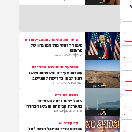
המועמד שמאשים את ישראל
ב'רצח עם' ניצח במישיגן
18:03
05/08/26
יצחק כהן
בעולם
תיעד את ההיערכות הביטחונית
מעצר דרמטי מול המועדון של
טראמפ
09:43
05/08/26
יצחק כהן
חדשות
התופעה המסוכנת ממשיכה
עשרות צעירים ומשפחות פלשו
לתוך לבנון בדרישה להתיישב
19:27
05/08/26
יענקי גולדן
צבא וביטחון
בהלה בחופים
שובל יירוט נראה בשמיים:
במערכת הביטחון הוציאו הבהרה
18:56
05/08/26
יענקי גולדן