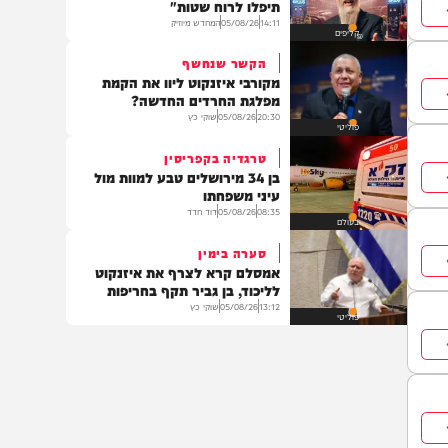
חדשות
עם קליפ AI
אברהם פריד בסינגל חדש: "אל
תיפלו לרוח שטות"
14:11
05/08/26
המחדש מיוזיק
קליפים
הקשר שנחשף
מקורבי איזנקוט ליוו את הקמת
מפלגת החרדים החדשה?
20:30
05/08/26
שוקי כץ
פוליטי
טרגדיה בקפריסין
בן 34 מירושלים טבע למוות מול
עיני משפחתו
08:35
05/08/26
דוד חדד
בעולם
סערה בימין
אמסלם קרא לצרף את איזנקוט
לליכוד, בן גביר תקף בחריפות
13:12
05/08/26
שוקי כץ
פוליטי