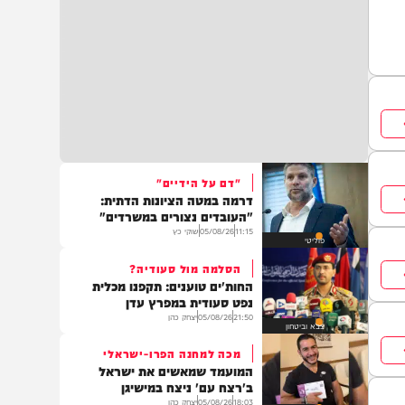
"דם על הידיים"
דרמה במטה הציונות הדתית:
"העובדים נצורים במשרדים"
11:15
05/08/26
שוקי כץ
פוליטי
הסלמה מול סעודיה?
החות'ים טוענים: תקפנו מכלית
נפט סעודית במפרץ עדן
21:50
05/08/26
יצחק כהן
צבא וביטחון
מכה למחנה הפרו-ישראלי