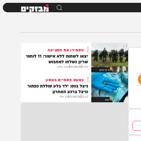
מבזקים
הסתירו את הפציעה
יצאו לשחות ללא אישור: 11 לוחמי
שריון נשלחו למחבוש
17:01
05/08/26
יענקי גולדן
צבא וביטחון
כמעט הסתיים באסון
ניצל בנס: ילד בלע סוללת כפתור
וניצל ברגע האחרון
22:43
05/08/26
דוד חדד
בריאות