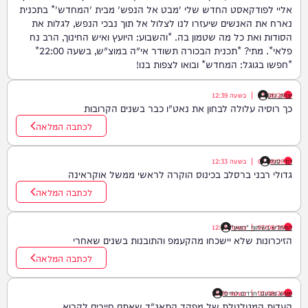
אליי לפודקאסט החדש שלי 'מבט אל הנפש' מבית 'המחדש'* בתכנית
נארח את האנשים שיעזרו לנו לצלול אל תוך נבכי הנפש, לגלות את
הסודות ואת כל מה שטמון בה. *והשבוע: היועץ ואיש החינוך, הרב נח
פלאי*. מתי? *תכנית הבכורה תשודר אי"ה במוצ"ש, בשעה 22:00*
*חפשו בגוגל: המחדש* ובואו לצפות בנו!
יצחק כהן
07/08/26
|
בשעה
12:39
כך רוסיה עלולה לבחון את נאט"ו כבר בשנים הקרובות
לכתבה המלאה
דודי סגל
07/08/26
|
בשעה
12:33
גדולי רבני ברסלב בכינוס הוקרה לראשי ממשל אוקראינה
לכתבה המלאה
07/08/26
|
המחדש בשיתוף "וימאן"
בשעה
12:21
הזיכרונות שלא יישכחו מהקעמפ והתובנות בשנים שאחרי
לכתבה המלאה
07/08/26
|
בשעה
מוגש מטעם 'חרדים לחיים'
12:09
העדות המטלטלת של מפקד התאג"ד שאתם חייבים לקרוא