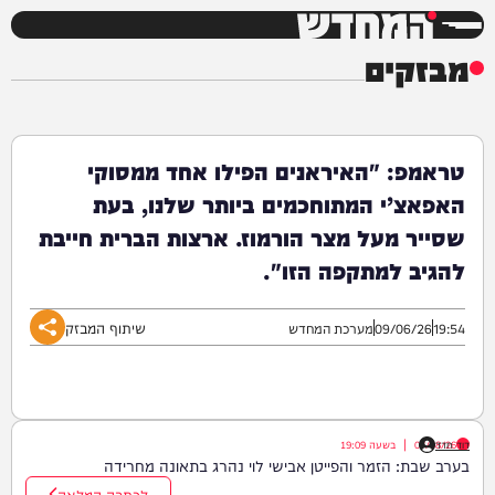
המחדש
מבזקים
טראמפ: "האיראנים הפילו אחד ממסוקי
האפאצ’י המתוחכמים ביותר שלנו, בעת
שסייר מעל מצר הורמוז. ארצות הברית חייבת
להגיב למתקפה הזו".
שיתוף המבזק
19:54
09/06/26
מערכת המחדש
דוד חדד
07/08/26
|
בשעה
19:09
בערב שבת: הזמר והפייטן אבישי לוי נהרג בתאונה מחרידה
לכתבה המלאה