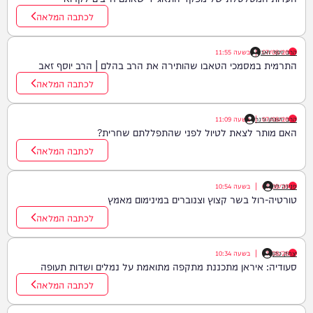
לכתבה המלאה
07/08/26
הרב יוסף זאב
|
בשעה
11:55
התרמית במסמכי הטאבו שהותירה את הרב בהלם | הרב יוסף זאב
לכתבה המלאה
07/08/26
הרב יהונתן ורנר
|
בשעה
11:09
האם מותר לצאת לטיול לפני שהתפללתם שחרית?
לכתבה המלאה
פנינה לוי
07/08/26
|
בשעה
10:54
טורטיה-רול בשר קצוץ וצנוברים במינימום מאמץ
לכתבה המלאה
יצחק כהן
07/08/26
|
בשעה
10:34
סעודיה: איראן מתכננת מתקפה מתואמת על נמלים ושדות תעופה
לכתבה המלאה