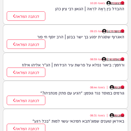
הרב ציון כהן
07/08/26
|
בשעה
10:20
ההבדל בין רָאָה לרְאֵה | הגאון רבי ציון כהן
לכתבה המלאה
07/08/26
|
הרב יוסף חי פור
בשעה
09:15
האגרוף שסגרת יפגע בך ישר בבטן | הרב יוסף חי פור
לכתבה המלאה
07/08/26
|
הרב אליהו אילוז
בשעה
08:59
ורחמך: ביאור נפלא על פרשת עיר הנידחת | הג"ר אליהו אילוז
לכתבה המלאה
יצחק כהן
07/08/26
|
בשעה
08:44
גורמים במוסד נגד גופמן: "הגיע עם פתק מנתניהו?"
לכתבה המלאה
יצחק כהן
07/08/26
|
בשעה
08:31
באיראן טוענים שמוג'תבא חמינאי עשוי למות "בכל רגע"
לכתבה המלאה