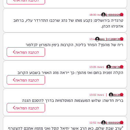
07/08/26
|
מערכת המחדש
בשעה
18:00
טרגדיה בירושלים: נקבע מותו של נהג שרכבו התדרדר עליו, ברחוב
אדוניהו הכהן.
07/08/26
|
אריה זיסמן, יתד נאמן
בשעה
13:44
ריח של מהפך? הפחד בליכוד, הקרבות בימין והמרוץ לבלפור
לכתבה המלאה
ליאור סודרי
07/08/26
|
בשעה
13:05
הקלה זמנית בחום ואז מהפך: כך ייראה מזג האוויר בשבוע הקרוב
לכתבה המלאה
יצחק כהן
07/08/26
|
בשעה
13:02
ברית חדשה: שלוש המעצמות המוסלמיות בדרך להסכם הגנה
לכתבה המלאה
07/08/26
|
מערכת המחדש
בשעה
12:52
*ערב שבת שלום, כאן הרב אשר יחיאל קסל ואני מזמין אתכם להצטרף