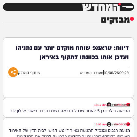
המחדש
מבזקים
דיווח: טראמפ שוחח מוקדם יותר עם נתניהו
ועדכן אותו בכוונתו לתקוף באיראן
שיתוף המבזק
00:29
10/06/26
מערכת המחדש
09/08/26
|
מערכת המחדש
בשעה
13:17
החייאה בילד כבן 5 לאחר שככל הנראה נשכח ברכב באזור איילון לוד
09/08/26
|
מערכת המחדש
בשעה
13:05
תנועת רגבים ומנכ"ל התנועה מאיר דויטש הגישו לבית הדין של האיחוד
האירופי בלוקסמבורג ערעור תקדימי בדרישה לבטל את הסנקציות