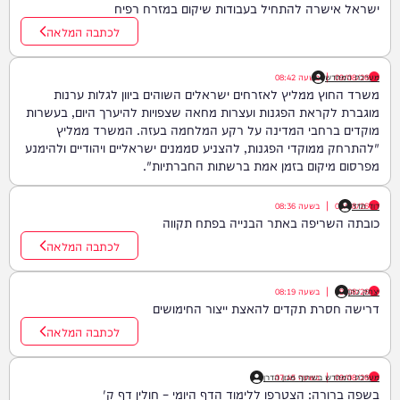
ישראל אישרה להתחיל בעבודות שיקום במזרח רפיח
לכתבה המלאה
09/08/26
|
מערכת המחדש
בשעה
08:42
משרד החוץ ממליץ לאזרחים ישראלים השוהים ביוון לגלות ערנות
מוגברת לקראת הפגנות ועצרות מחאה שצפויות להיערך היום, בעשרות
מוקדים ברחבי המדינה על רקע המלחמה בעזה. המשרד ממליץ
"להתרחק ממוקדי הפגנות, להצניע סממנים ישראליים ויהודיים ולהימנע
מפרסום מיקום בזמן אמת ברשתות החברתיות".
דוד חדד
09/08/26
|
בשעה
08:36
כובתה השריפה באתר הבנייה בפתח תקווה
לכתבה המלאה
יצחק כהן
09/08/26
|
בשעה
08:19
דרישה חסרת תקדים להאצת ייצור החימושים
לכתבה המלאה
09/08/26
|
בשעה
07:45
מערכת המחדש בשיתוף מכון הדרן
בשפה ברורה: הצטרפו ללימוד הדף היומי – חולין דף ק'