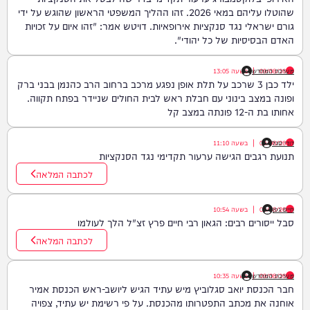
שהוטלו עליהם במאי 2026. זהו ההליך המשפטי הראשון שהוגש על ידי
גורם ישראלי נגד סנקציות אירופאיות. דויטש אמר: "זהו איום על זכויות
האדם הבסיסיות של כל יהודי".
09/08/26
|
מערכת המחדש
בשעה
13:05
ילד כבן 3 שרכב על תלת אופן נפגע מרכב ברחוב הרב כהנמן בבני ברק
ופונה במצב בינוני עם חבלת ראש לבית החולים שניידר בפתח תקווה.
אחותו בת ה-12 פונתה במצב קל
דודי סגל
09/08/26
|
בשעה
11:10
תנועת רגבים הגישה ערעור תקדימי נגד הסנקציות
לכתבה המלאה
חיים גפן
09/08/26
|
בשעה
10:54
סבל ייסורים רבים: הגאון רבי חיים פרץ זצ"ל הלך לעולמו
לכתבה המלאה
09/08/26
|
מערכת המחדש
בשעה
10:35
חבר הכנסת יואב סגלוביץ מיש עתיד הגיש ליושב-ראש הכנסת אמיר
אוחנה את מכתב התפטרותו מהכנסת. על פי רשימת יש עתיד, צפויה