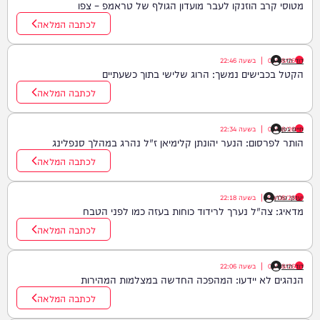
מטוסי קרב הוזנקו לעבר מועדון הגולף של טראמפ – צפו
לכתבה המלאה
דוד חדד
09/08/26
|
בשעה
22:46
הקטל בכבישים נמשך: הרוג שלישי בתוך כשעתיים
לכתבה המלאה
חיים גפן
09/08/26
|
בשעה
22:34
הותר לפרסום: הנער יהונתן קלימיאן ז"ל נהרג במהלך סנפלינג
לכתבה המלאה
יענקי גולדן
09/08/26
|
בשעה
22:18
מדאיג: צה"ל נערך לרידוד כוחות בעזה כמו לפני הטבח
לכתבה המלאה
דוד חדד
09/08/26
|
בשעה
22:06
הנהגים לא יידעו: המהפכה החדשה במצלמות המהירות
לכתבה המלאה