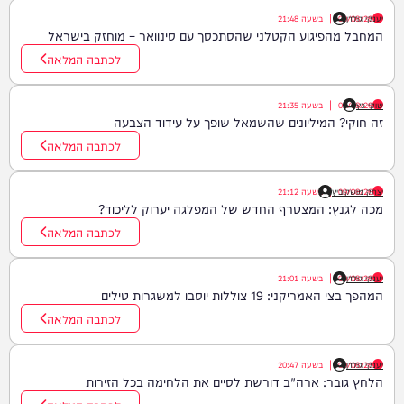
יענקי גולדן
09/08/26
|
בשעה
21:48
המחבל מהפיגוע הקטלני שהסתכסך עם סינוואר – מוחזק בישראל
לכתבה המלאה
שוקי כץ
09/08/26
|
בשעה
21:35
זה חוקי? המיליונים שהשמאל שופך על עידוד הצבעה
לכתבה המלאה
09/08/26
יצחק מושקוביץ
|
בשעה
21:12
מכה לגנץ: המצטרף החדש של המפלגה יערוק לליכוד?
לכתבה המלאה
יענקי גולדן
09/08/26
|
בשעה
21:01
המהפך בצי האמריקני: 19 צוללות יוסבו למשגרות טילים
לכתבה המלאה
יענקי גולדן
09/08/26
|
בשעה
20:47
הלחץ גובר: ארה"ב דורשת לסיים את הלחימה בכל הזירות