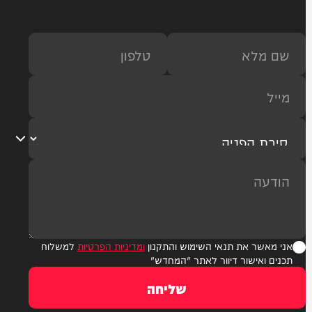
פרשת ראה: סוד עונג שבת ושמחת יום טוב | הגר"ד יוסף