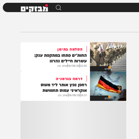
מבזקים
הסלמה בתימן
החות'ים פתחו במתקפת ענק:
עשרות חיילים נהרגו
22:05
06/08/26
יצחק כהן
בעולם
דרמה בגרמניה
רחפן נפץ אותר ליד מטוס
אוקראיני עמוס תחמושת
16:51
06/08/26
יצחק כהן
בעולם