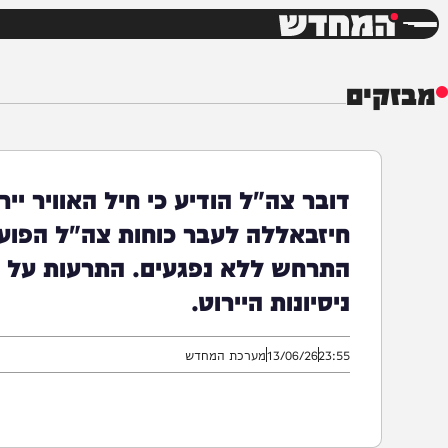
חדשות
דש
ים
דובר צה"ל הודיע כי חיל האוויר יירט ר
חיזבאללה לעבר כוחות צה"ל הפועלים ב
התרחש ללא נפגעים. התרעות על ירי רק
ניסיונות היירוט.
23:55
13/06/26
מערכת המחדש