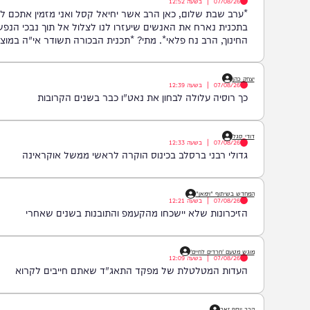
מערכת המחדש
07/08/26
|
בשעה
12:52
*ערב שבת שלום, כאן הרב אשר יחיאל קסל ואני מזמין אתכם להצטרף 
בתכנית נארח את האנשים שיעזרו לנו לצלול אל תוך נבכי הנפש, לגלות 
החינוך, הרב נח פלאי*. מתי? *תכנית הבכורה תשודר אי"ה במוצ"ש, בשעה 22:00* *חפשו בגוגל: המחדש* ובואו לצפות 
יצחק כהן
07/08/26
|
בשעה
12:39
כך רוסיה עלולה לבחון את נאט"ו כבר בשנים הקרובות
דודי סגל
07/08/26
|
בשעה
12:33
גדולי רבני ברסלב בכינוס הוקרה לראשי ממשל אוקראינה
המחדש בשיתוף "וימאן"
07/08/26
|
בשעה
12:21
הזיכרונות שלא יישכחו מהקעמפ והתובנות בשנים שאחרי
מוגש מטעם 'חרדים לחיים'
07/08/26
|
בשעה
12:09