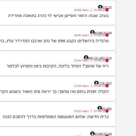
דוד חדד
07/08/26
|
בשעה
19:09
בערב שבת: הזמר והפייטן אבישי לוי נהרג בתאונה מחרידה
מערכת המחדש
07/08/26
|
בשעה
18:00
טרגדיה בירושלים: נקבע מותו של נהג שרכבו התדרדר עליו, ברחוב אדוני
אריה זיסמן, יתד נאמן
07/08/26
|
בשעה
13:44
ריח של מהפך? הפחד בליכוד, הקרבות בימין והמרוץ לבלפור
ליאור סודרי
07/08/26
|
בשעה
13:05
הקלה זמנית בחום ואז מהפך: כך ייראה מזג האוויר בשבוע הקרוב
יצחק כהן
07/08/26
|
בשעה
13:02
ברית חדשה: שלוש המעצמות המוסלמיות בדרך להסכם הגנה