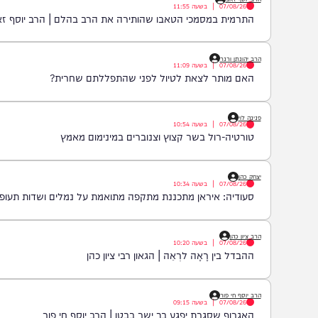
העדות המטלטלת של מפקד התאג"ד שאתם חייבים לקרוא
הרב יוסף זאב
07/08/26
|
בשעה
11:55
התרמית במסמכי הטאבו שהותירה את הרב בהלם | הרב יוסף זאב
הרב יהונתן ורנר
07/08/26
|
בשעה
11:09
האם מותר לצאת לטיול לפני שהתפללתם שחרית?
פנינה לוי
07/08/26
|
בשעה
10:54
טורטיה-רול בשר קצוץ וצנוברים במינימום מאמץ
יצחק כהן
07/08/26
|
בשעה
10:34
סעודיה: איראן מתכננת מתקפה מתואמת על נמלים ושדות תעופה
הרב ציון כהן
07/08/26
|
בשעה
10:20