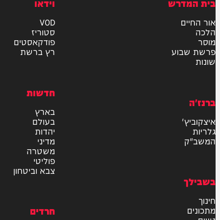
ר את תנאי השימוש והתקנון
ומדיניות הפרטיות
למשלוח
אישור דיוור לאתר "המחדש"
שליחה
דרש
וידאו
ם
VOD
סטוריז
פודקאסטים
וע
רץ ברשת
חדשות
בארץ
בעולם
יהדות