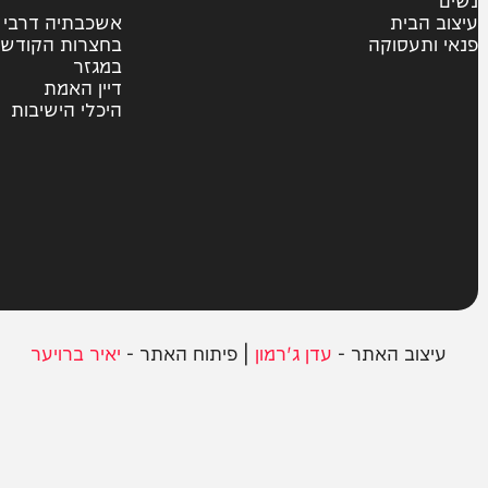
מדיני
משטרה
פוליטי
צבא וביטחון
חרדים
ית
אשכבתיה דרבי
סוקה
בחצרות הקודש
במגזר
דיין האמת
היכלי הישיבות