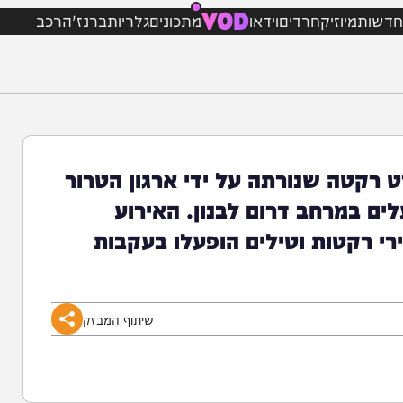
VOD
מיוזיק
חרדים
וידאו
מתכונים
גלריות
ברנז'ה
רכב
קטה שנורתה על ידי ארגון הטרור
מרחב דרום לבנון. האירוע
טות וטילים הופעלו בעקבות
שיתוף המבזק