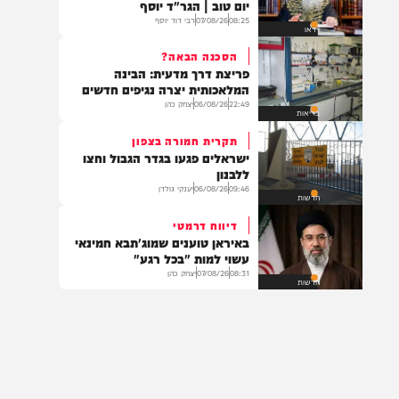
בארץ
יחוה דעת
פרשת ראה: סוד עונג שבת ושמחת
יום טוב | הגר"ד יוסף
08:25
07/08/26
רבי דוד יוסף
וידאו
הסכנה הבאה?
פריצת דרך מדעית: הבינה
המלאכותית יצרה נגיפים חדשים
22:49
06/08/26
יצחק כהן
בריאות
תקרית חמורה בצפון
ישראלים פגעו בגדר הגבול וחצו
ללבנון
09:46
06/08/26
יענקי גולדן
חדשות
דיווח דרמטי
באיראן טוענים שמוג'תבא חמינאי
עשוי למות "בכל רגע"
08:31
07/08/26
יצחק כהן
חדשות