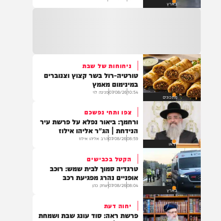
טרגדיה: נקבע מותה של הפעוטה
שטבעה בבריכה באשקלון
18:59
06/08/26
דוד חדד
בארץ
ניחוחות של שבת
טורטיה-רול בשר קצוץ וצנוברים
במינימום מאמץ
10:54
07/08/26
פנינה לוי
מתכונים
צפו ותחי נפשכם
ורחמך: ביאור נפלא על פרשת עיר
הנידחת | הג"ר אליהו אילוז
08:59
07/08/26
הרב אליהו אילוז
וידאו
הקטל בכבישים
טרגדיה סמוך לבית שמש: רוכב
אופניים נהרג מפגיעת רכב
08:04
07/08/26
יצחק כהן