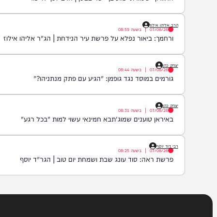
ההבדל בין רָאָה לרְאֵה | הגאון רבי ציון כהן
הרב יוסף חי פור
07/08/26
|
בשעה
09:15
האגרוף שסגרת יפגע בך ישר בבטן | הרב יוסף חי פור
הרב אליהו אילוז
07/08/26
|
בשעה
08:59
ורחמך: ביאור נפלא על פרשת עיר הנידחת | הג"ר אליהו אילוז
יצחק כהן
07/08/26
|
בשעה
08:44
גורמים במוסד נגד גופמן: "הגיע עם פתק מנתניהו?"
יצחק כהן
07/08/26
|
בשעה
08:31
באיראן טוענים שמוג'תבא חמינאי עשוי למות "בכל רגע"
רבי דוד יוסף
07/08/26
|
בשעה
08:25