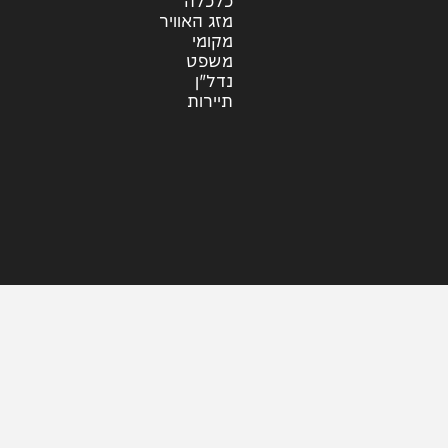
קליפים
ראיונות
עוד בחדשות
דעות
כלכלה
מזג האוויר
מקומי
משפט
נדל"ן
תיירות