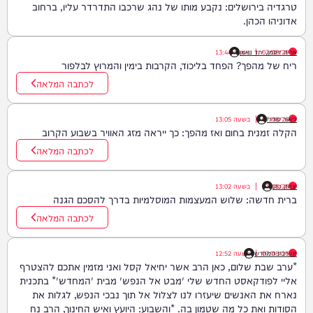
טרגדיה בירושלים: נקבע מותו של נהג שרכבו התדרדר עליו, ברחוב
אדוניהו הכהן.
07/08/26
|
אריה זיסמן, יתד נאמן
בשעה
13:44
ריח של מהפך? הפחד בליכוד, הקרבות בימין והמרוץ לבלפור
לכתבה המלאה
ליאור סודרי
07/08/26
|
בשעה
13:05
הקלה זמנית בחום ואז מהפך: כך ייראה מזג האוויר בשבוע הקרוב
לכתבה המלאה
יצחק כהן
07/08/26
|
בשעה
13:02
ברית חדשה: שלוש המעצמות המוסלמיות בדרך להסכם הגנה
לכתבה המלאה
07/08/26
|
מערכת המחדש
בשעה
12:52
*ערב שבת שלום, כאן הרב אשר יחיאל קסל ואני מזמין אתכם להצטרף
אליי לפודקאסט החדש שלי 'מבט אל הנפש' מבית 'המחדש'* בתכנית
נארח את האנשים שיעזרו לנו לצלול אל תוך נבכי הנפש, לגלות את
הסודות ואת כל מה שטמון בה. *והשבוע: היועץ ואיש החינוך, הרב נח