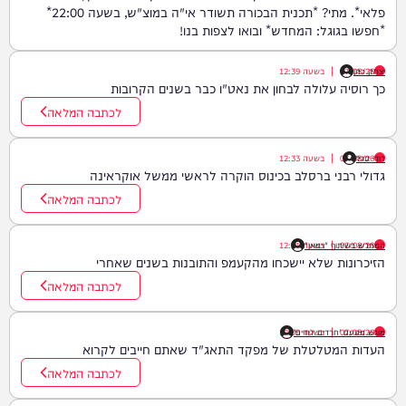
פלאי*. מתי? *תכנית הבכורה תשודר אי"ה במוצ"ש, בשעה 22:00*
*חפשו בגוגל: המחדש* ובואו לצפות בנו!
יצחק כהן
07/08/26
|
בשעה
12:39
כך רוסיה עלולה לבחון את נאט"ו כבר בשנים הקרובות
לכתבה המלאה
דודי סגל
07/08/26
|
בשעה
12:33
גדולי רבני ברסלב בכינוס הוקרה לראשי ממשל אוקראינה
לכתבה המלאה
07/08/26
|
המחדש בשיתוף "וימאן"
בשעה
12:21
הזיכרונות שלא יישכחו מהקעמפ והתובנות בשנים שאחרי
לכתבה המלאה
07/08/26
|
בשעה
מוגש מטעם 'חרדים לחיים'
12:09
העדות המטלטלת של מפקד התאג"ד שאתם חייבים לקרוא
לכתבה המלאה