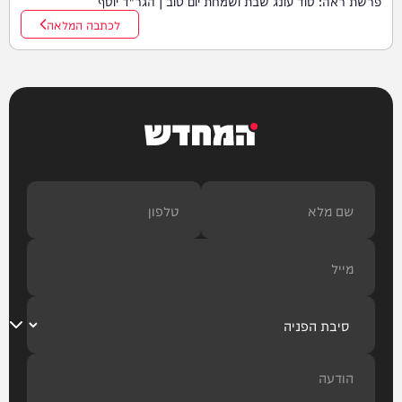
פרשת ראה: סוד עונג שבת ושמחת יום טוב | הגר"ד יוסף
לכתבה המלאה
המחדש