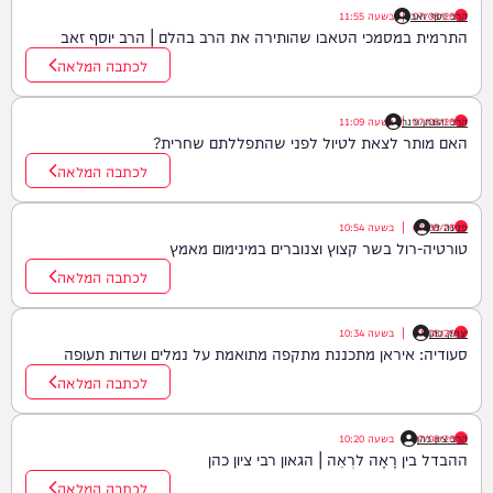
07/08/26
הרב יוסף זאב
|
בשעה
11:55
התרמית במסמכי הטאבו שהותירה את הרב בהלם | הרב יוסף זאב
לכתבה המלאה
07/08/26
הרב יהונתן ורנר
|
בשעה
11:09
האם מותר לצאת לטיול לפני שהתפללתם שחרית?
לכתבה המלאה
פנינה לוי
07/08/26
|
בשעה
10:54
טורטיה-רול בשר קצוץ וצנוברים במינימום מאמץ
לכתבה המלאה
יצחק כהן
07/08/26
|
בשעה
10:34
סעודיה: איראן מתכננת מתקפה מתואמת על נמלים ושדות תעופה
לכתבה המלאה
הרב ציון כהן
07/08/26
|
בשעה
10:20
ההבדל בין רָאָה לרְאֵה | הגאון רבי ציון כהן
לכתבה המלאה