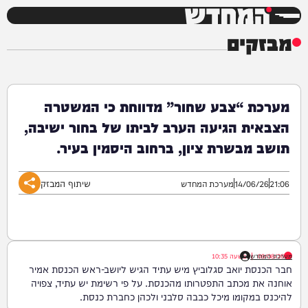
המחדש
מבזקים
מערכת “צבע שחור” מדווחת כי המשטרה
הצבאית הגיעה הערב לביתו של בחור ישיבה,
תושב מבשרת ציון, ברחוב היסמין בעיר.
שיתוף המבזק
21:06
14/06/26
מערכת המחדש
09/08/26
|
מערכת המחדש
בשעה
10:35
חבר הכנסת יואב סגלוביץ מיש עתיד הגיש ליושב-ראש הכנסת אמיר
אוחנה את מכתב התפטרותו מהכנסת. על פי רשימת יש עתיד, צפויה
להיכנס במקומו מיכל כבבה סלבני ולכהן כחברת כנסת.