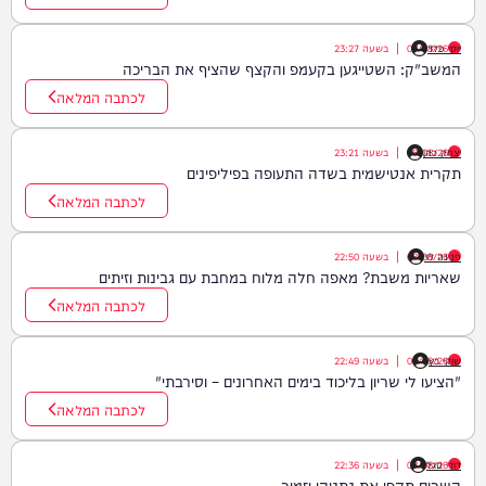
יוסי פלד
08/08/26
|
בשעה
23:27
המשב"ק: השטייגען בקעמפ והקצף שהציף את הבריכה
לכתבה המלאה
יצחק כהן
08/08/26
|
בשעה
23:21
תקרית אנטישמית בשדה התעופה בפיליפינים
לכתבה המלאה
פנינה לוי
08/08/26
|
בשעה
22:50
שאריות משבת? מאפה חלה מלוח במחבת עם גבינות וזיתים
לכתבה המלאה
שוקי כץ
08/08/26
|
בשעה
22:49
"הציעו לי שריון בליכוד בימים האחרונים – וסירבתי"
לכתבה המלאה
דודי סגל
08/08/26
|
בשעה
22:36
השרים תקפו את נתניהו וזמיר