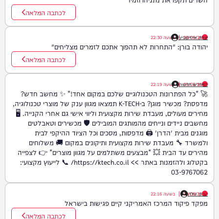
לכתבה המלאה
08/08/26
יצחק אייזיקוביץ'
|
בשעה
22:30
יהודה בורן: "התחרות לא תהפוך אתכם לזמרים מצליחים"
לכתבה המלאה
08/08/26
המחדש חדשות
|
בשעה
22:19
🚀 *כל הפתרונות הטכנולוגיים שלכם במקום אחד!* ✨ מחשב חדש?
מדפסת? מכשיר מוגן? ב-K-TECH תמצאו מגוון ענק של מוצרי טכנולוגיה,
מחירים מעולים, מעבדת שירות מקצועית וליווי אישי גם אחרי הקנייה. 🖥️
מחשבים ניידים ונייחים מהמותגים המובילים 🛡️ מכשירים וטאבלטים
מוגנים מבית 'הדרן' 🖨️ מדפסות, מסכים וכל הציוד ההיקפי לבית
ולמשרד 🔧 מעבדת שירות מקצועית ותיקונים במקום 🚚 משלוחים
מהירים עד הבית 💥 *מבצעים משתלמים על מגוון מוצרים* 👉 לצפייה
בקטלוג ולהזמנות באתר >> https://ktech.co.il/ 📞 לייעוץ מקצועי:
03-9767062
יענקי גולדן
08/08/26
|
בשעה
22:16
מפקד פיקוד המרכז האמריקני קיים פגישות בישראל
לכתבה המלאה