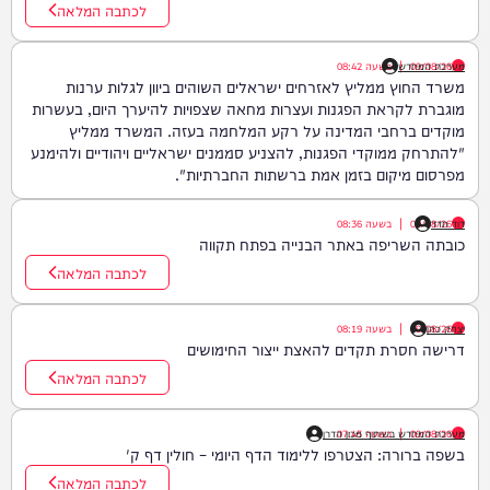
לכתבה המלאה
09/08/26
|
מערכת המחדש
בשעה
08:42
משרד החוץ ממליץ לאזרחים ישראלים השוהים ביוון לגלות ערנות
מוגברת לקראת הפגנות ועצרות מחאה שצפויות להיערך היום, בעשרות
מוקדים ברחבי המדינה על רקע המלחמה בעזה. המשרד ממליץ
"להתרחק ממוקדי הפגנות, להצניע סממנים ישראליים ויהודיים ולהימנע
מפרסום מיקום בזמן אמת ברשתות החברתיות".
דוד חדד
09/08/26
|
בשעה
08:36
כובתה השריפה באתר הבנייה בפתח תקווה
לכתבה המלאה
יצחק כהן
09/08/26
|
בשעה
08:19
דרישה חסרת תקדים להאצת ייצור החימושים
לכתבה המלאה
09/08/26
|
בשעה
07:45
מערכת המחדש בשיתוף מכון הדרן
בשפה ברורה: הצטרפו ללימוד הדף היומי – חולין דף ק'
לכתבה המלאה