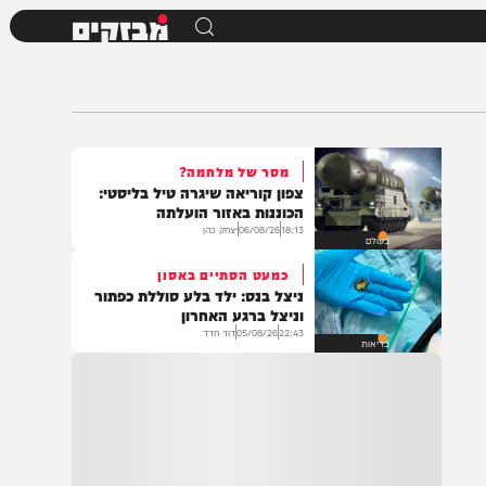
מבזקים
מסר של מלחמה?
צפון קוריאה שיגרה טיל בליסטי:
הכוננות באזור הועלתה
18:13
06/08/26
יצחק כהן
בעולם
כמעט הסתיים באסון
ניצל בנס: ילד בלע סוללת כפתור
וניצל ברגע האחרון
22:43
05/08/26
דוד חדד
בריאות