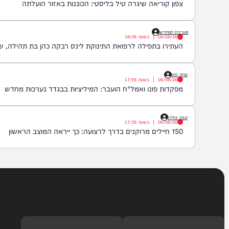
06/08/26
|
בשעה
18:29
מחדירות ועד הגנה על אסדות הגז: התרגיל הימי הגדול
יצחק כהן
06/08/26
|
בשעה
18:13
צפון קוריאה שיגרה טיל בליסטי: הכוננות באזור הועלתה
מערכת המחדש
06/08/26
|
בשעה
18:06
העתירו בתפילה לרפואת התינוקת לינס רבקה כהן בת תהילה, שטבעה בא
יצחק כהן
06/08/26
|
בשעה
17:56
מפקדות פונו ואמל"ח הועבר: המיליציות בבגדד נערכות מחדש
יענקי גולדן
06/08/26
|
בשעה
17:39
150 חיילים מרוקנים בדרך לרצועה: כך ייראה המוצב הראשון