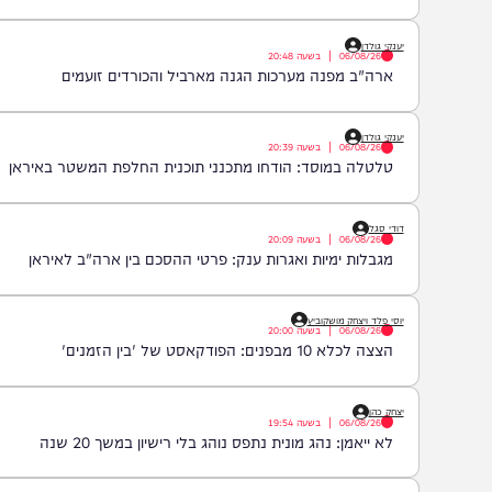
חיים גפן
06/08/26
|
בשעה
21:00
נס בפארק המים: השבר בכתף שגילה את ה'גידול הממאיר'
יענקי גולדן
06/08/26
|
בשעה
20:48
ארה"ב מפנה מערכות הגנה מארביל והכורדים זועמים
יענקי גולדן
06/08/26
|
בשעה
20:39
טלטלה במוסד: הודחו מתכנני תוכנית החלפת המשטר באיראן
דודי סגל
06/08/26
|
בשעה
20:09
מגבלות ימיות ואגרות ענק: פרטי ההסכם בין ארה"ב לאיראן
יוסי פלד ויצחק מושקוביץ
06/08/26
|
בשעה
20:00
הצצה לכלא 10 מבפנים: הפודקאסט של 'בין הזמנים'
יצחק כהן