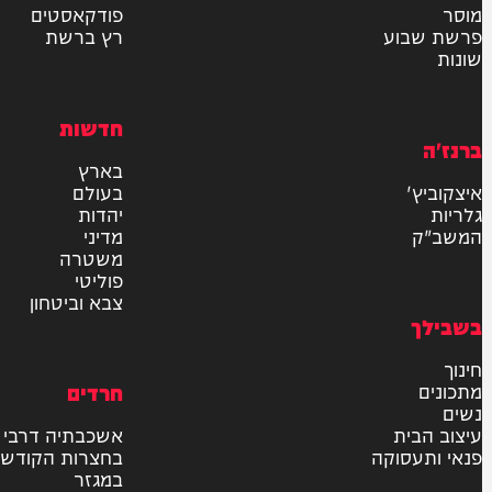
שליחה
דרש
וידאו
ם
VOD
סטוריז
פודקאסטים
וע
רץ ברשת
חדשות
בארץ
בעולם
יהדות
מדיני
משטרה
פוליטי
צבא וביטחון