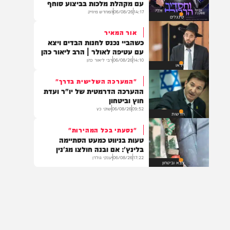
חדש במוזיקה
"וחסדיך הרבים"
שרוליק ברזל ואברימי מושקוביץ
עם מקהלת מלכות בביצוע סוחף
14:17
06/08/26
המחדש מיוזיק
סינגלים
אור המאיר
כשהביי נכנס לחנות הבדים ויצא
עם עטיפה לאולר | הרב ליאור כהן
14:10
06/08/26
רבי ליאור כהן
וידאו
"המערכה השלישית בדרך"
ההערכה הדרמטית של יו"ר ועדת
חוץ וביטחון
09:52
06/08/26
שוקי כץ
חדשות
"נסעתי בכל המהירות"
טעות בניווט כמעט הסתיימה
בלינץ': אם ובנה חולצו מג'נין
17:22
06/08/26
יענקי גולדן
צבא וביטחון