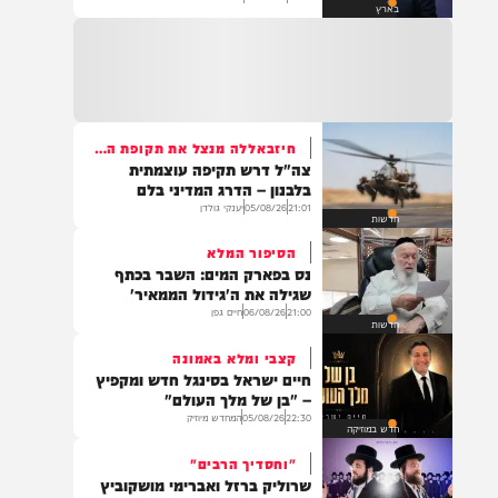
תושב עזה הודה בשידור: "החלום
שלי שאיזנקוט יהיה ראה"מ"
17:09
06/08/26
דוד חדד
בארץ
חיזבאללה מנצל את תקופת השיחות
צה"ל דרש תקיפה עוצמתית
בלבנון – הדרג המדיני בלם
21:01
05/08/26
יענקי גולדן
חדשות
הסיפור המלא
נס בפארק המים: השבר בכתף
שגילה את ה'גידול הממאיר'
21:00
06/08/26
חיים גפן
חדשות
קצבי ומלא באמונה
חיים ישראל בסינגל חדש ומקפיץ
– "בן של מלך העולם"
22:30
05/08/26
המחדש מיוזיק