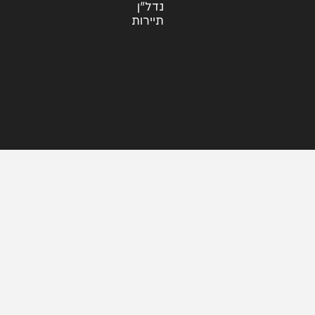
עוד בחדשות
דעות
כלכלה
מזג האוויר
מקומי
משפט
נדל"ן
תיירות