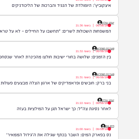
איצקוביץ'
06/08/26
|
בשעה
21:40
איצקוביץ': היומולדת של הנגיד והברכות של הליכודניקים
יענקי גולדן
06/08/26
|
בשעה
21:36
המשפחות השכולות לשרים: "תחשבו על החיילים – לא על טראמפ"
מערכת המחדש
06/08/26
|
בשעה
21:32
בין הזמנים: שלושה בחורי ישיבות חולצו מהכינרת לאחר שנסחפו לעומק 
מערכת המחדש
06/08/26
|
בשעה
21:31
בני ברק: חובשים ופראמדיקים של ארגון הצלה מבצעים פעולות החייאה 
יענקי גולדן
06/08/26
|
בשעה
21:22
לאחר נסיגת צה"ל: כך ישראל תגן על המילציות בעזה