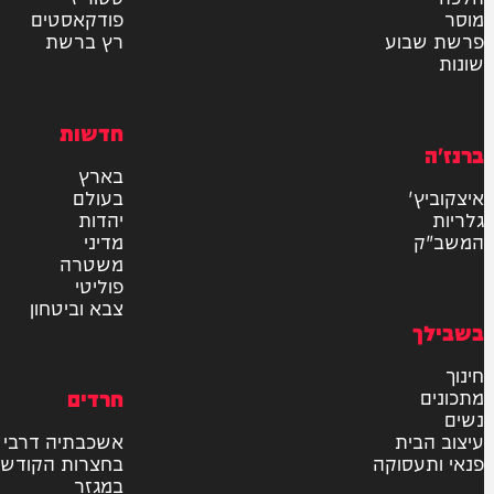
אישור דיוור לאתר "המחדש"
שליחה
דרש
וידאו
ם
VOD
סטוריז
פודקאסטים
וע
רץ ברשת
חדשות
בארץ
בעולם
יהדות
מדיני
משטרה
פוליטי
צבא וביטחון