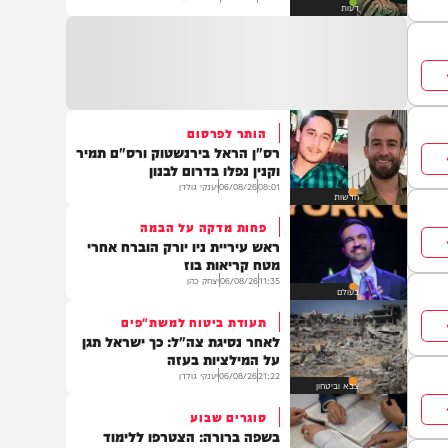
העדות המטלטלת של מפקד
התאג"ד שאתם חייבים לקרוא
12:09
07/08/26
מוגש מטעם 'חרדים לחיים'
דעות
הותר לפרסום
רס"ן הראל בירנשטוק ורס"ם תמיר
וקנין נפלו בדרום לבנון
08:01
06/08/26
יענקי גולדן
חדשות
פחות מדקה על הבמה
ראש עיריית ניו יורק הוברח אחרי
מטח קריאות בוז
11:35
06/08/26
יצחק כהן
בעולם
תעודת ביטוח למשת"פים
לאחר נסיגת צה"ל: כך ישראל תגן
על המילציות בעזה
21:22
06/08/26
יענקי גולדן