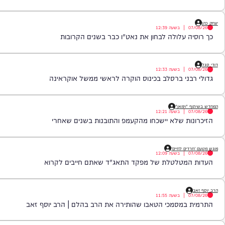
יעזרו לנו לצלול אל תוך נבכי הנפש, לגלות את הסודות ואת כל מה שטמון ב
שעה 22:00* *חפשו בגוגל: המחדש* ובואו לצפות בנו!
|
בשעה
12:39
 עלולה לבחון את נאט"ו כבר בשנים הקרובות
|
בשעה
12:33
ני ברסלב בכינוס הוקרה לראשי ממשל אוקראינה
וימאן"
|
בשעה
12:21
ת שלא יישכחו מהקעמפ והתובנות בשנים שאחרי
ם לחיים'
|
בשעה
12:09
מטלטלת של מפקד התאג"ד שאתם חייבים לקרוא