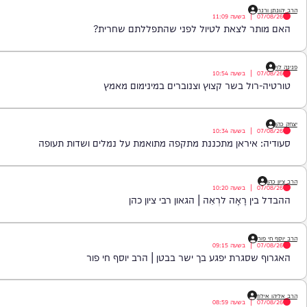
|
בשעה
11:55
מסמכי הטאבו שהותירה את הרב בהלם | הרב יוסף זאב
|
בשעה
11:09
ר לצאת לטיול לפני שהתפללתם שחרית?
|
בשעה
10:54
ול בשר קצוץ וצנוברים במינימום מאמץ
|
בשעה
10:34
איראן מתכננת מתקפה מתואמת על נמלים ושדות תעופה
|
בשעה
10:20
 רָאָה לרְאֵה | הגאון רבי ציון כהן