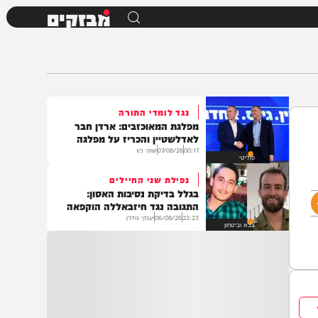
מבזקים
נגד לומדי התורה
מפלגת המאוכזבים: ארדן חבר
לאדלשטיין והכריז על מפלגה
00:17
07/08/26
שוקי כץ
פוליטי
נפילת שני החיילים
בגלל בדיקת נסיבות האסון:
התגובה נגד חיזבאללה הוקפאה
22:23
06/08/26
יענקי גולדן
צבא וביטחון