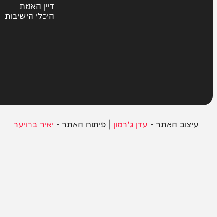
חרדים
ית
אשכבתיה דרבי
סוקה
בחצרות הקודש
במגזר
דיין האמת
היכלי הישיבות
ב האתר -
עדן ג'רמון
| פיתוח האתר -
יאיר ברויער