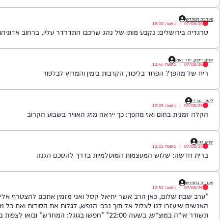
: הזמר והפייטן אבישי לוי נהרג בתאונה מחרידה
|
בשעה
18:00
ירושלים: נקבע מותו של נהג שרכבו התדרדר עליו, ברחוב אדוניהו הכהן.
 נאמן
|
בשעה
13:44
הפך? הפחד בליכוד, הקרבות בימין והמרוץ לבלפור
|
בשעה
13:05
ית בחום ואז מהפך: כך ייראה מזג האוויר בשבוע הקרוב
|
בשעה
13:02
שה: שלוש המעצמות המוסלמיות בדרך להסכם הגנה
|
בשעה
12:52
 שלום, כאן הרב אשר יחיאל קסל ואני מזמין אתכם להצטרף אליי לפוד