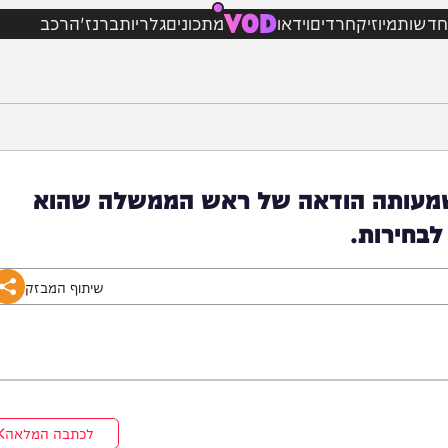
VOD
מיוזיק
חרדים
וידאו
מתכונים
גלריות
ברנז'ה
רכב
ותה הודאה של ראש הממשלה שהוא
רות.
שיתוף המבזק