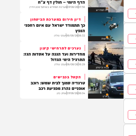
צבא וביטחון
סוגרים שבוע
בשפה ברורה: הצטרפו ללימוד
הדף היומי – חולין דף צ"ח
07:56
07/08/26
מערכת המחדש בשיתוף מכון הדרן
בית המדרש
דיון חירום במערכת הביטחון
כך תתמודד ישראל עם איום רחפני
הנפץ
08:32
06/08/26
יענקי גולדן
חדשות
נערכים לתרחישי קיצון
מחדירות ועד הגנה על אסדות הגז:
התרגיל הימי הגדול
18:29
06/08/26
יענקי גולדן
צבא וביטחון
הקטל בכבישים
טרגדיה סמוך לבית שמש: רוכב
אופניים נהרג מפגיעת רכב
08:04
07/08/26
יצחק כהן
בארץ