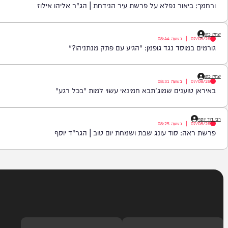
|
בשעה
09:15
סגרת יפגע בך ישר בבטן | הרב יוסף חי פור
|
בשעה
08:59
יאור נפלא על פרשת עיר הנידחת | הג"ר אליהו אילוז
|
בשעה
08:44
מוסד נגד גופמן: "הגיע עם פתק מנתניהו?"
|
בשעה
08:31
וענים שמוג'תבא חמינאי עשוי למות "בכל רגע"
|
בשעה
08:25
: סוד עונג שבת ושמחת יום טוב | הגר"ד יוסף