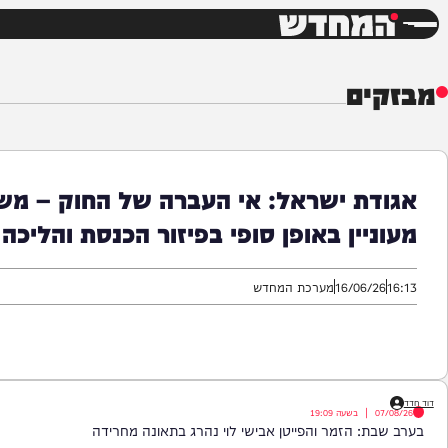
חדשות
דש
ים
ת ישראל: אי העברה של החוק – משמע
יין באופן סופי בפיזור הכנסת והליכה לבחי
16/06/
מערכת המחדש
|
בשעה
19:09