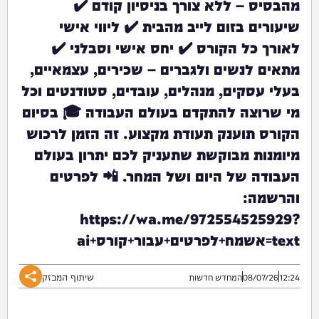
מהבסיס – ללא צורך בניסיון קודם ✔️
שיעורים בזום לייב מהבית ✔️ ליווי אישי
לאורך כל הקורס ✔️ יחס אישי וסבלני ✔️
מתאים לנשים ולגברים – שכירים, עצמאיים,
בעלי עסקים, מנהלים, עובדים, סטודנטים וכל
מי שרוצה להתקדם בעולם העבודה 🎓 בסיום
הקורס תוענק תעודת מקצוע. זה הזמן לרכוש
מיומנות מבוקשת שתעניק לכם יתרון בעולם
העבודה של היום ושל המחר. 📲 לפרטים
והרשמה:
https://wa.me/972554525929?
text=אשמח+לפרטים+עבור+קורס+ai
שיתוף המבזק
12:24
08/07/26
המחדש חדשות