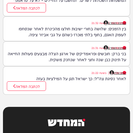
לכתבה המלאה
06/08/26
|
מערכת המחדש
בשעה
21:32
בין הזמנים: שלושה בחורי ישיבות חולצו מהכינרת לאחר שנסחפו
לעומק האגם, בחוף בלתי מוכרז כשהם על גבי אביזר ציפה.
06/08/26
|
מערכת המחדש
בשעה
21:31
בני ברק: חובשים ופראמדיקים של ארגון הצלה מבצעים פעולות החייאה
על תינוק כבן שנה וחצי לאחר שנחנק משקית.
יענקי גולדן
06/08/26
|
בשעה
21:22
לאחר נסיגת צה"ל: כך ישראל תגן על המילציות בעזה
לכתבה המלאה
המחדש