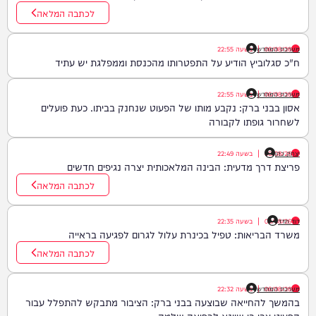
לכתבה המלאה
06/08/26
|
מערכת המחדש
בשעה
22:55
ח"כ סגלוביץ הודיע על התפטרותו מהכנסת וממפלגת יש עתיד
06/08/26
|
מערכת המחדש
בשעה
22:55
אסון בבני ברק: נקבע מותו של הפעוט שנחנק בביתו. כעת פועלים
לשחרור גופתו לקבורה
יצחק כהן
06/08/26
|
בשעה
22:49
פריצת דרך מדעית: הבינה המלאכותית יצרה נגיפים חדשים
לכתבה המלאה
דוד חדד
06/08/26
|
בשעה
22:35
משרד הבריאות: טפיל בכינרת עלול לגרום לפגיעה בראייה
לכתבה המלאה
06/08/26
|
מערכת המחדש
בשעה
22:32
בהמשך להחייאה שבוצעה בבני ברק: הציבור מתבקש להתפלל עבור
הפעוט צבי בן שיינא לרפואה שלמה