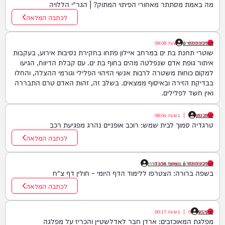
מה באמת מסתתר מאחורי הפיתוי המתוק? | הגר"י הללויה
לכתבה המלאה
07/08/26
|
מערכת המחדש
בשעה
08:08
שוטרי תחנת בת ים במרחב איילון פתחו בחקירת נסיבות אירוע, בעקבות
איתור גופת אדם שנפלטה מהים בחוף בת ים. עם קבלת הדיווח, הגיעו
למקום כוחות משטרה לרבות אנשי הזיהוי הפלילי וגורמי ההצלה, והחלו
בבדיקת הזירה ובאיסוף ממצאים. בשלב זה, זהות האדם טרם התבררה
ואין חשד לפלילים.
יצחק כהן
07/08/26
|
בשעה
08:04
טרגדיה סמוך לבית שמש: רוכב אופניים נהרג מפגיעת רכב
לכתבה המלאה
07/08/26
|
בשעה
07:56
מערכת המחדש בשיתוף מכון הדרן
בשפה ברורה: הצטרפו ללימוד הדף היומי – חולין דף צ"ח
לכתבה המלאה
שוקי כץ
07/08/26
|
בשעה
00:17
מפלגת המאוכזבים: ארדן חבר לאדלשטיין והכריז על מפלגה