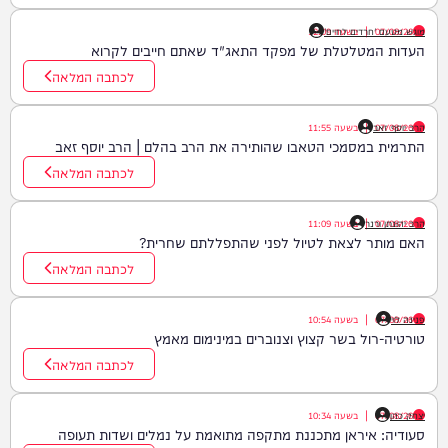
07/08/26
|
בשעה
מוגש מטעם 'חרדים לחיים'
12:09
העדות המטלטלת של מפקד התאג"ד שאתם חייבים לקרוא
לכתבה המלאה
07/08/26
הרב יוסף זאב
|
בשעה
11:55
התרמית במסמכי הטאבו שהותירה את הרב בהלם | הרב יוסף זאב
לכתבה המלאה
07/08/26
הרב יהונתן ורנר
|
בשעה
11:09
האם מותר לצאת לטיול לפני שהתפללתם שחרית?
לכתבה המלאה
פנינה לוי
07/08/26
|
בשעה
10:54
טורטיה-רול בשר קצוץ וצנוברים במינימום מאמץ
לכתבה המלאה
יצחק כהן
07/08/26
|
בשעה
10:34
סעודיה: איראן מתכננת מתקפה מתואמת על נמלים ושדות תעופה