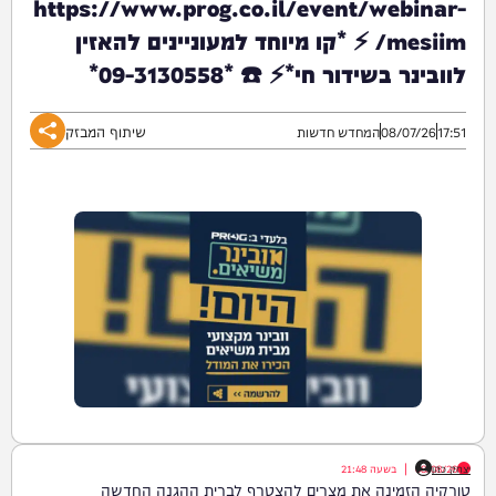
https://www.prog.co.il/event/webinar-
mesiim/ ⚡️ *קו מיוחד למעוניינים להאזין
לוובינר בשידור חי*⚡️ ☎️ *09-3130558*
שיתוף המבזק
17:51
08/07/26
המחדש חדשות
יצחק כהן
08/08/26
|
בשעה
21:48
טורקיה הזמינה את מצרים להצטרף לברית ההגנה החדשה