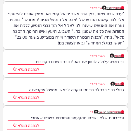
07/08/26
|
מערכת המחדש
בשעה
12:52
*ערב שבת שלום, כאן הרב אשר יחיאל קסל ואני מזמין אתכם להצטרף
אליי לפודקאסט החדש שלי 'מבט אל הנפש' מבית 'המחדש'* בתכנית
נארח את האנשים שיעזרו לנו לצלול אל תוך נבכי הנפש, לגלות את
הסודות ואת כל מה שטמון בה. *והשבוע: היועץ ואיש החינוך, הרב נח
פלאי*. מתי? *תכנית הבכורה תשודר אי"ה במוצ"ש, בשעה 22:00*
*חפשו בגוגל: המחדש* ובואו לצפות בנו!
יצחק כהן
07/08/26
|
בשעה
12:39
כך רוסיה עלולה לבחון את נאט"ו כבר בשנים הקרובות
לכתבה המלאה
דודי סגל
07/08/26
|
בשעה
12:33
גדולי רבני ברסלב בכינוס הוקרה לראשי ממשל אוקראינה
לכתבה המלאה
07/08/26
|
המחדש בשיתוף "וימאן"
בשעה
12:21
הזיכרונות שלא יישכחו מהקעמפ והתובנות בשנים שאחרי
לכתבה המלאה