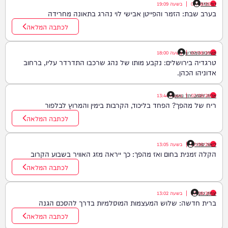
דוד חדד
07/08/26
|
בשעה
19:09
בערב שבת: הזמר והפייטן אבישי לוי נהרג בתאונה מחרידה
לכתבה המלאה
07/08/26
|
מערכת המחדש
בשעה
18:00
טרגדיה בירושלים: נקבע מותו של נהג שרכבו התדרדר עליו, ברחוב
אדוניהו הכהן.
07/08/26
|
אריה זיסמן, יתד נאמן
בשעה
13:44
ריח של מהפך? הפחד בליכוד, הקרבות בימין והמרוץ לבלפור
לכתבה המלאה
ליאור סודרי
07/08/26
|
בשעה
13:05
הקלה זמנית בחום ואז מהפך: כך ייראה מזג האוויר בשבוע הקרוב
לכתבה המלאה
יצחק כהן
07/08/26
|
בשעה
13:02
ברית חדשה: שלוש המעצמות המוסלמיות בדרך להסכם הגנה
לכתבה המלאה