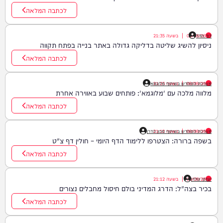
לכתבה המלאה
דוד חדד
08/08/26
|
בשעה
21:35
ניסיון להשיג שליטה בדליקה גדולה באתר בנייה בפתח תקווה
לכתבה המלאה
08/08/26
|
בשעה
21:23
מערכת המחדש בשיתוף מלוגמא
מלווה מלכה עם 'מלוגמא': פותחים שבוע באווירה אחרת
לכתבה המלאה
08/08/26
|
בשעה
21:12
מערכת המחדש בשיתוף מכון הדרן
בשפה ברורה: הצטרפו ללימוד הדף היומי – חולין דף צ"ט
לכתבה המלאה
יענקי גולדן
08/08/26
|
בשעה
21:12
בכיר בצה"ל: הדרג המדיני בולם חיסול מחבלים נצורים
לכתבה המלאה