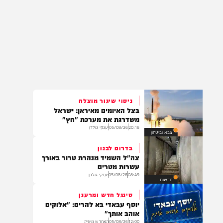
ניסוי שיגור מוצלח
בצל האיומים מאיראן: ישראל
משדרגת את מערכת "חץ"
20:16
05/08/26
יענקי גולדן
צבא וביטחון
בדרום לבנון
צה"ל השמיד מנהרת טרור באורך
עשרות מטרים
08:49
05/08/26
יענקי גולדן
חדשות
סינגל חדש ומרענן