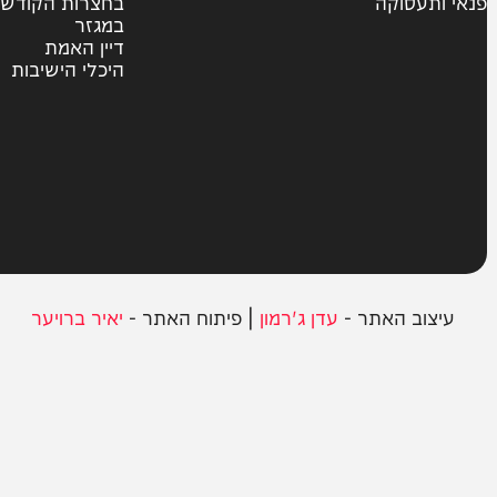
צבא וביטחון
חרדים
ית
אשכבתיה דרבי
סוקה
בחצרות הקודש
במגזר
דיין האמת
היכלי הישיבות