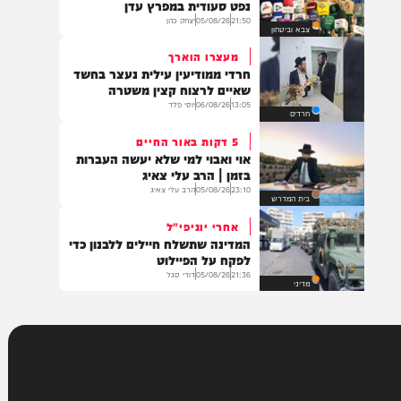
צבא וביטחון
הסלמה מול סעודיה?
החות'ים טוענים: תקפנו מכלית
נפט סעודית במפרץ עדן
21:50
05/08/26
יצחק כהן
צבא וביטחון
מעצרו הוארך
חרדי ממודיעין עילית נעצר בחשד
שאיים לרצוח קצין משטרה
13:05
06/08/26
יוסי פלד
חרדים
5 דקות באור החיים
אוי ואבוי למי שלא יעשה העברות
בזמן | הרב עלי צאיג
23:10
05/08/26
הרב עלי צאיג
בית המדרש
אחרי יוניפי"ל
המדינה שתשלח חיילים ללבנון כדי
לפקח על הפיילוט
21:36
05/08/26
דודי סגל
מדיני