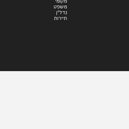
עוד בחדשות
דעות
כלכלה
מזג האוויר
מקומי
משפט
נדל"ן
תיירות