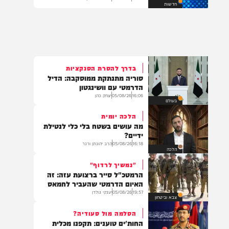
יוסף עבאדי בא להרים: "אלוקים
אוהב אותך"
12:00
05/08/26
המחדש מיוזיק
חדשות
בדרך להסרת הסנקציות
סוריה מתנתקת ממוסקבה: הדיל
הדרמטי עם וושינגטון
16:06
05/08/26
יצחק כהן
בעולם
הלכה יומית
מה עושים בשטח בלי כלי לנטילת
ידיים?
16:18
05/08/26
הרב יהונתן ורנר
הלכה
"נמשיך לרדוף"
הרמטכ"ל סייר ברצועת עזה: זה
האיום הדרמטי שהעביר לחמאס
19:57
05/08/26
יענקי גולדן