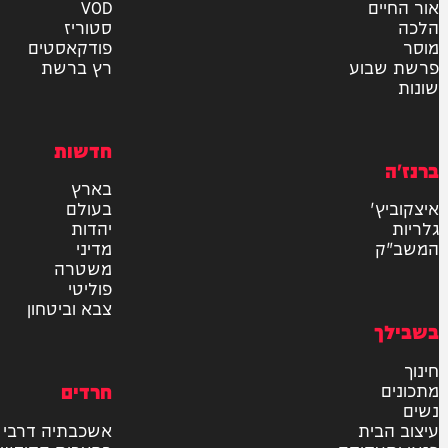
אישור דיוור לאתר "המחדש"
שליחה
דרש
וידאו
ם
VOD
סטוריז
פודקאסטים
וע
רץ ברשת
חדשות
בארץ
בעולם
יהדות
מדיני
משטרה
פוליטי