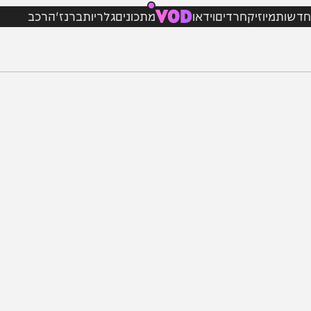
VOD
מיוזיק
חרדים
וידאו
מתכונים
גלריות
ברנז'ה
רכב