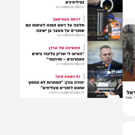
חדשות
האמירות הפוגעניות הובילו לקטטה
תקרית אנטישמית בשדה התעופה
בפיליפינים
23:21
08/08/26
יצחק כהן
חדשות
דרמה באחיסמך
תלונה על רעש הפכה לעימות עם
שוטרים על מעצר בן ישיבה
09:16
09/08/26
דוד חדד
חרדים
החשיפה של ארדן
"הציעו לי שריון בליכוד בימים
האחרונים – וסירבתי"
22:49
08/08/26
שוקי כץ
חדשות
זה נשמע טוב!
יהודה בורן: "התחרות לא תהפוך
אתכם לזמרים מצליחים"
22:30
08/08/26
יצחק אייזיקוביץ'
חדשות
ר