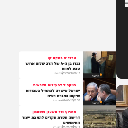
טרגדיה במקסיקו
נכדו בן ה-4 של הרב שלום ארוש
טבע למוות
10:15
09/08/26
חיים גפן
חדשות
במקביל לפעילות הצבאית
ישראל אישרה להתחיל בעבודות
שיקום במזרח רפיח
08:55
09/08/26
דודי סגל
חדשות
המרוץ נגד השעון בפנטגון