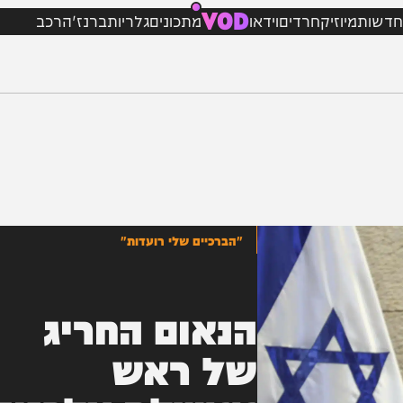
VOD
מיוזיק
חרדים
וידאו
מתכונים
גלריות
ברנז'ה
רכב
"הברכיים שלי רועדות"
הנאום החריג
של ראש