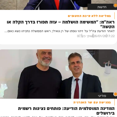
ללא סיכת החטופים
מ
"המשימה הושלמה – עזה תפורז בדרך הקלה או
א
מנ
צה"ל על זיהוי גופתו של רן גואילי, ראש הממשלה נתניהו נשא נאום...
מי
26/
שוקי כץ
0
22