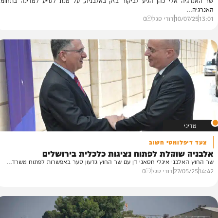
עם שר האנרגיה
מוסלמית הודיעה: פותחים נציגות רשמית
 אלי כהן הגיע לביקור בזק באלבניה, על מנת לסייע למדינה בתחומי
10
דודי סגל
0
לומטי חשוב
"
וקלת לפתוח נציגות כלכלית בירושלים
"ס
בני איגלי חסאני דן עם שר החוץ גדעון סער באפשרות לפתוח משרד...
הנ
27/
דודי סגל
0