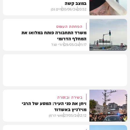
במצב קשה
משטרה
20:52
30/06/24
חיים גפן
הפחתת העומס
משרד התחבורה פותח במלואו את
המחלף הדרומי
בחצרות הקודש
11:17
29/05/24
דודי סגל
בארץ
בשירה ובזמרה
ויחן את פני העיר: המסע של הרבי
מויז'ניץ באשדוד
12:12
27/05/24
מושי הרמן