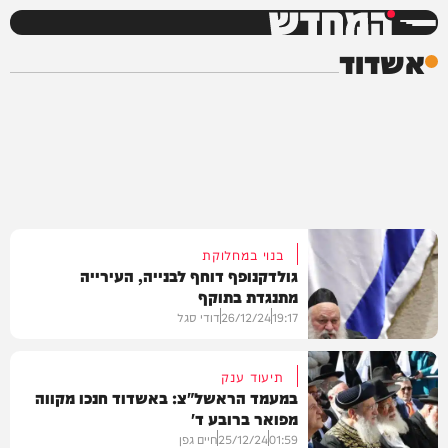
המחדש
אשדוד
בנוי במחלוקת
גולדקנופף דוחף לבנייה, העירייה
מתנגדת בתוקף
19:17
26/12/24
דודי סגל
תיעוד ענק
במעמד הראשל"צ: באשדוד חנכו מקווה
מפואר ברובע ד'
חדשות
01:59
25/12/24
חיים גפן