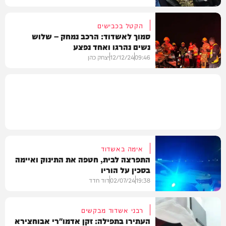
הקטל בכבישים
סמוך לאשדוד: הרכב נמחק – שלוש
נשים נהרגו ואחד נפצע
מקומי
09:46
12/12/24
יצחק כהן
בארץ
אימה באשדוד
התפרצה לבית, חטפה את התינוק ואיימה
בסכין על הוריו
19:38
02/07/24
דוד חדד
רבני אשדוד מבקשים
העתירו בתפילה: זקן אדמו"רי אבוחצירא