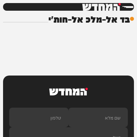
המחדש
בד אל-מלכ אל-חות'י
המחדש