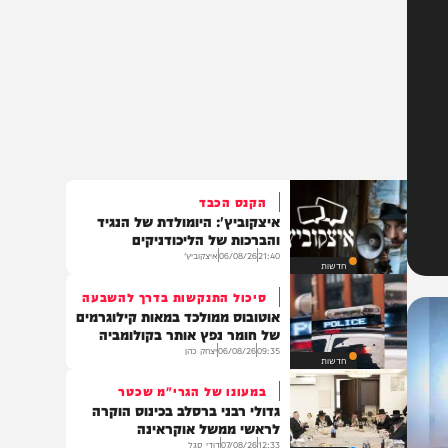
הקנס הכבד
איצקוביץ': היומולדת של הנגיד
והברכות של הליכודניקים
21:40
06/08/26
איצקוביץ'
חדשות
סיכול התנקשות בדרך להשבעה
אוטובוס ממולכד במאות קילוגרמים
של חומר נפץ אותר בקולומביה
09:35
06/08/26
יצחק כהן
חדשות
במעונו של הגרי"מ שכטר