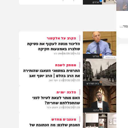
גדולי רבני ברסלב בכינוס הוקרה
לראשי ממשל אוקראינה
12:33
07/08/26
דודי סגל
חרדים
הקרב על אלקטור
הליכוד מנסה לעקוף את פסיקת
סולברג באמצעות חקיקה
14:52
06/08/26
שוקי כץ
פוליטי
ממתק לשבת
התרמית במסמכי הטאבו שהותירה
את הרב בהלם | הרב יוסף זאב
11:55
07/08/26
הרב יוסף זאב
בית המדרש
הלכה יומית
האם מותר לצאת לטיול לפני
שהתפללתם שחרית?
11:09
07/08/26
הרב יהונתן ורנר