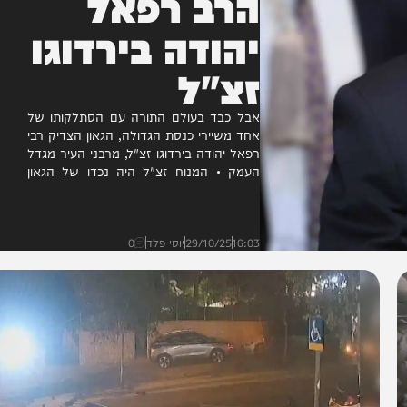
הרב רפאל
יהודה בירדוגו
זצ"ל
אבל כבד בעולם התורה עם הסתלקותו של
אחד משיירי כנסת הגדולה, הגאון הצדיק רבי
רפאל יהודה בירדוגו זצ"ל, מרבני העיר מגדל
העמק • המנוח זצ"ל היה נכדו של הגאון
רבי...
16:03
29/10/25
יוסי פלד
0