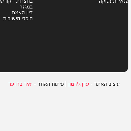
צבא וביטחון
חרדים
ית
אשכבתיה דרבי
סוקה
בחצרות הקודש
במגזר
דיין האמת
היכלי הישיבות