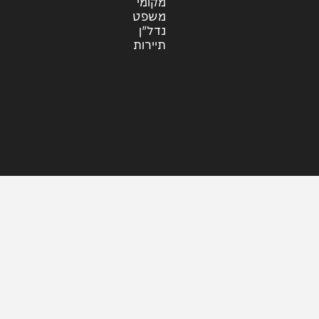
עוד בחדשות
דעות
כלכלה
מזג האוויר
מקומי
משפט
נדל"ן
תיירות