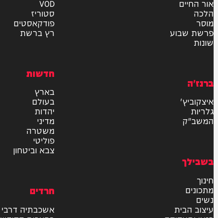
אישור דיוור לאתר "המחדש"
שליחה
דרש
וידאו
ם
VOD
סטוריז
פודקאסטים
וע
רץ ברשת
חדשות
בארץ
בעולם
יהדות
מדיני
משטרה
פוליטי