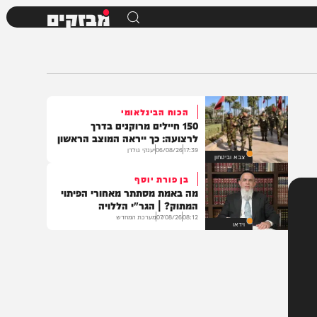
מבזקים
הכוח הבינלאומי
150 חיילים מרוקנים בדרך
לרצועה: כך ייראה המוצב הראשון
17:39
06/08/26
יענקי גולדן
צבא וביטחון
בן פורת יוסף
מה באמת מסתתר מאחורי הפיתוי
המתוק? | הגר"י הללויה
08:12
07/08/26
מערכת המחדש
וידאו