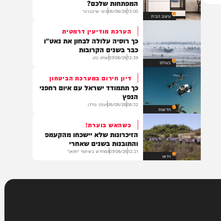
הלכה
מעצבים מחדש
המבחן שלכם: מה הכתובת של
המפתחות שלכם?
13:00
06/08/26
גיטי שיינברגר
עיצוב הבית
הערכת מודיעין דרמטית
כך רוסיה עלולה לבחון את נאט"ו
כבר בשנים הקרובות
12:39
07/08/26
יצחק כהן
בעולם
דיון חירום במערכת הביטחון
כך תתמודד ישראל עם איום רחפני
הנפץ
08:32
06/08/26
יענקי גולדן
חדשות
כשהאש בוערת!
הזיכרונות שלא יישכחו מהקעמפ
והתובנות בשנים שאחרי
12:21
07/08/26
המחדש בשיתוף "וימאן"
וידאו