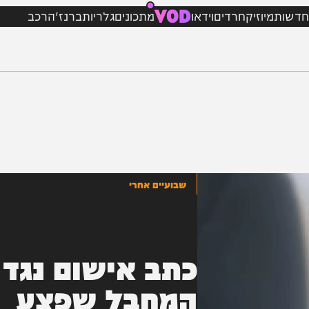
VOD
מיוזיק
חרדים
וידאו
מתכונים
גלריות
ברנז'ה
רכב
שבועיים אחרי
כתב אישום נגד