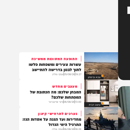
התופעה המסוכנת ממשיכה
עשרות צעירים ומשפחות פלשו
לתוך לבנון בדרישה להתיישב
19:27
05/08/26
יענקי גולדן
צבא וביטחון
מעצבים מחדש
המבחן שלכם: מה הכתובת של
המפתחות שלכם?
13:00
06/08/26
גיטי שיינברגר
עיצוב הבית
נערכים לתרחישי קיצון