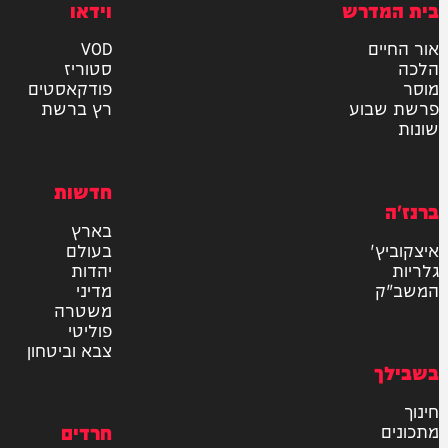
ר את תנאי השימוש והתקנון
ומדיניות הפרטיות
למשלוח
אישור דיוור לאתר "המחדש"
שליחה
דרש
וידאו
ם
VOD
סטוריז
פודקאסטים
וע
רץ ברשת
חדשות
בארץ
בעולם
יהדות
מדיני