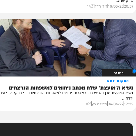
המחדש'
 בבני ברק: המצלמה והקנסות הבלתי חוקיים
ברק הציבה מצלמה המתעדת נהגים שנוסעים בנת"צ בניגוד לחוק, למרות
16/
דוד חדד
14
נחם
ועצת' שלח מכתב ניחומים למשפחות הנרצחים
 מרן הגר״ש כהן באיגרת ניחומים למשפחות הנרצחים בבני ברק: ״עיני עיני
04/
איצלה כץ
0