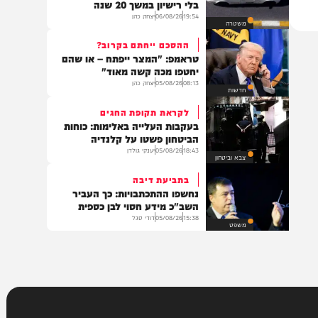
צבא וביטחון
צפצף על כולם
לא ייאמן: נהג מונית נתפס נוהג
בלי רישיון במשך 20 שנה
19:54
06/08/26
יצחק כהן
משטרה
ההסכם ייחתם בקרוב?
טראמפ: "המצר ייפתח – או שהם
יחטפו מכה קשה מאוד"
08:13
05/08/26
יצחק כהן
חדשות
לקראת תקופת החגים
בעקבות העלייה באלימות: כוחות
הביטחון פשטו על קלנדיה
18:43
05/08/26
יענקי גולדן
צבא וביטחון
בתביעת דיבה
נחשפו ההתכתבויות: כך העביר
השב"כ מידע חסוי לבן כספית
15:38
05/08/26
דודי סגל
משפט