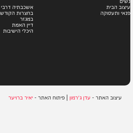
משטרה
פוליטי
צבא וביטחון
חרדים
ית
אשכבתיה דרבי
סוקה
בחצרות הקודש
במגזר
דיין האמת
היכלי הישיבות