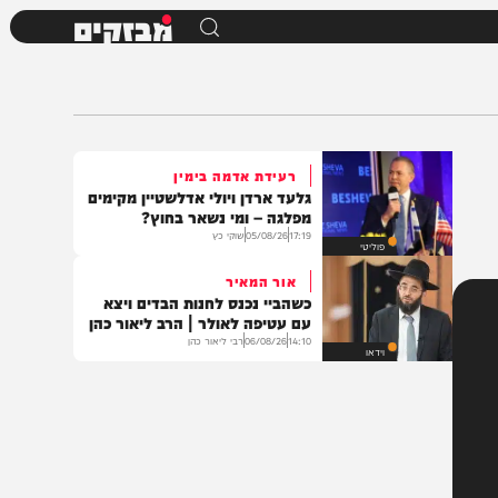
מבזקים
רעידת אדמה בימין
גלעד ארדן ויולי אדלשטיין מקימים
מפלגה – ומי נשאר בחוץ?
17:19
05/08/26
שוקי כץ
פוליטי
אור המאיר
כשהביי נכנס לחנות הבדים ויצא
עם עטיפה לאולר | הרב ליאור כהן
14:10
06/08/26
רבי ליאור כהן
וידאו