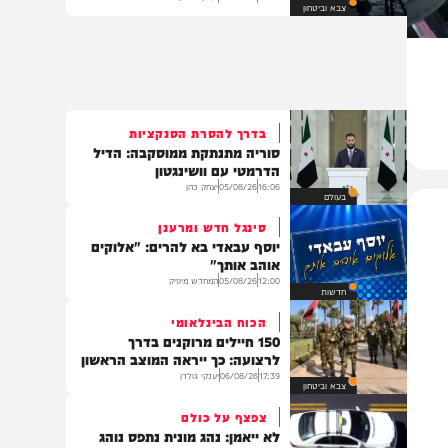
מחדירות ועד הגנה על אסדות הגז:
התרגיל הימי הגדול
18:29
06/08/26
יענקי גולדן
צבא וביטחון
בדרך להסרת הסנקציות
סוריה מתנתקת ממוסקבה: הדיל
הדרמטי עם וושינגטון
16:06
05/08/26
יצחק כהן
בעולם
סינגל חדש ומרענן
יוסף עבאדי בא להרים: "אלוקים
אוהב אותך"
12:00
05/08/26
המחדש מיוזיק
חדשות
הכוח הבינלאומי
150 חיילים מרוקנים בדרך
לרצועה: כך ייראה המוצב הראשון
17:39
06/08/26
יענקי גולדן