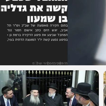
המחבל שפצע
קשה את גדליהו
בן שמעון
בתום חקירה מאומצת של שב"כ וימ"ר תל
אביב, יוגש היום כתב אישום חמור נגד
המחבל שביצע את פיגוע הדקירה ברמת גן •
בפיגוע נפצע קשה יו"ר המועצה הדתית בעיר,
גדליהו...
09:55
30/03/26
דודי סגל
0