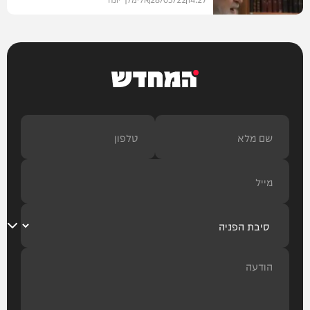
וידאו
המחדש