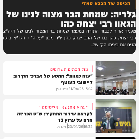
הכיפה של הבבא סאלי
גלריה: שמחת הבר מצוה לנינו של
הגאון רבי יצחק כהן
מעמד אדיר לכבוד התורה במעמד שמחת בר המצוה לנינו של הגה"צ
רבי יצחק כהן בנו של הרב יצחק כהן יו"ר מכון "עליה" • הגר"מ בוסו
הניח את כיפתו הק' של...
מול הבתים השרופים
"עזה כמוות": המסע של אברכי הקירוב
ליישובי העוטף
18:14
21/04/26
חיים גפן
"ערוץ מתנשא ואליטיסטי"
לקראת שידור התחקיר: ש"ס הכריזה
חרם על ערוץ 12
חדשות
16:32
20/01/26
חיים גפן