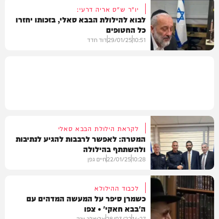
יו"ר ש"ס אריה דרעי:
לבוא להילולת הבבא סאלי, בזכותו יחזרו
כל החטופים
חדשות
10:51
29/01/25
דוד חדד
חרדים
לקראת הילולת הבבא סאלי
המטרה: לאפשר לרבבות להגיע לנתיבות
ולהשתתף בהילולה
10:28
22/01/25
חיים גפן
לכבוד ההילולא
כשמרן סיפר על המעשה המדהים עם
ה'בבא חאקי' • צפו
חדשות
14:27
28/03/22
אלימלך יונה