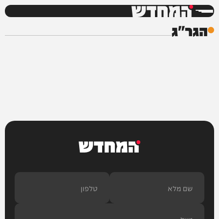
המחדש
הגר"ג
המחדש