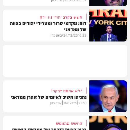
חשש בקרב יהודי ניו יורק
דוח: מקדמי טרור ומטרידי יהודים בצוות
של ממדאני
חדשות
16:29
24/12/25
יצחק כהן
חדשות
"לא אהסס לבקר"
נתניהו משיב לאיומים של זוהרן ממדאני
08:30
04/12/25
יצחק כהן
החשש מתממש
בכיר בצוות הנבחר של ממדאני הואשם