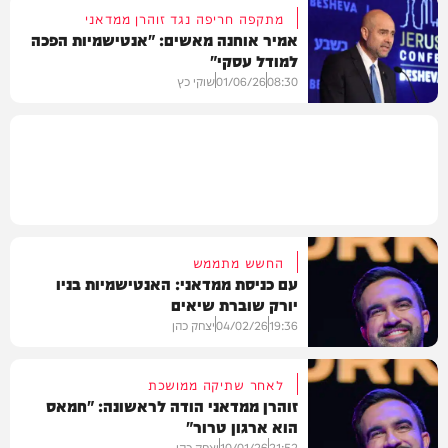
מתקפה חריפה נגד זוהרן ממדאני
אמיר אוחנה מאשים: "אנטישמיות הפכה
למודל עסקי"
בעולם
08:30
01/06/26
שוקי כץ
חדשות
החשש מתממש
עם כניסת ממדאני: האנטישמיות בניו
יורק שוברת שיאים
19:36
04/02/26
יצחק כהן
לאחר שתיקה ממושכת
זוהרן ממדאני הודה לראשונה: "חמאס
הוא ארגון טרור"
חדשות
21:52
10/01/26
יצחק כהן