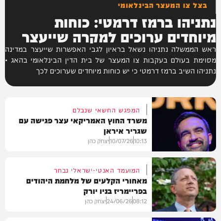
בצל צו המעצר הבינלאומי
נתניהו ברמז דרמטי: כוחות
מיוחדים ערוכים למקרה שייעצר
ראש הממשלה נתניהו נשאל בראיון לגבי האפשרות שייעצר במדינה
מסוימת בעולם בעקבות צו המעצר של בית הדין הבינלאומי בהאג •
נתניהו השיב ברמז דרמטי כי יש כוחות מיוחדים שערוכים לכך
המפגש החשאי שנבלם
משרד החוץ האמריקאי עצר פגישה עם
שגריר איראן
10:13
10/07/26
יצחק כהן
המועמד האנטי-ישראלי נבחר
מאחורי הקלעים של מלחמת היהודים
בפריימריז בניו יורק
בעולם
08:12
24/06/26
יצחק כהן