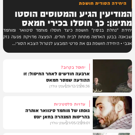
היחידה הסודית חושפת
המודיעין הגיע והמטוסים הוסטו
מתימן: כך חוסלו בכירי חמאס
יחידת "נחלת בנימין" חושפת כיצד חוסלו מוחמד סינוואר ומוחמד
שבאנה בבטן האדמה מתחת לבית חולים. הפצצה מדויקת מנעה נזק
אגבי • היחידה חושפת גם את פרטי המבצע לנטרול הצבא הסורי...
יחוסל בקרוב?
ארבעה חודשים לאחר החיסול: זו
ההודעה שמסר חמאס
16:36
29/12/25
יענקי גולדן
עדויות פלסטיניות
גופתו של מוחמד סינוואר אותרה
בהריסות המנהרה בחאן יונס
חדשות
19:01
21/05/25
יענקי גולדן