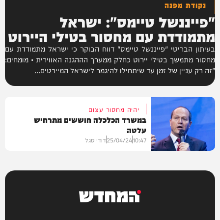
נקודת מפנה
"פייננשל טיימס": ישראל
מתמודדת עם מחסור בטילי היירוט
בעיתון הבריטי "פייננשל טיימס" דווח הבוקר כי ישראל מתמודדת עם
מחסור מתמשך בטילי יירוט כחלק ממערך הההגנה האווירית • מומחים:
"זה רק עניין של זמן עד שיתחילו להיגמר לישראל המיירטים...
יהיה מחסור עצום
במשרד הכלכלה חוששים מתרחיש
עלטה
10:47
25/04/24
דודי סגל
חדשות
המחדש