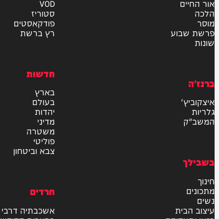
אישור דיוור לאתר "המחדש"
שליחה
דרש
וידאו
ם
VOD
סטוריז
פודקאסטים
וע
רץ ברשת
חדשות
בארץ
בעולם
יהדות
מדיני
משטרה
פוליטי