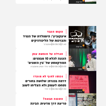
טראמפ זעם על שר ההגנה בשל
מחסור בתחמושת
08:49
06/08/26
יצחק כהן
חדשות
הקנס הכבד
איצקוביץ': היומולדת של הנגיד
והברכות של הליכודניקים
21:40
06/08/26
איצקוביץ'
חדשות
הגרלה על חופשת ענק
הצצה לכלא 10 מבפנים:
הפודקאסט של 'בין הזמנים'
20:00
06/08/26
יוסי פלד ויצחק מושקוביץ
VOD
נכנסו לחוף לא מוכרז
דרמה בכנרת: שלושה בחורים
נסחפו לעומק ולא הצליחו לשוב
21:50
06/08/26
דוד חדד