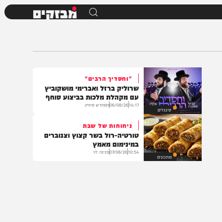
מבזקים
"וחסדיך הרבים"
שרוליק ברזל ואברימי מושקוביץ
עם מקהלת מלכות בביצוע סוחף
14:17
06/08/26
המחדש מיוזיק
סינגלים
ניחוחות של שבת
טורטיה-רול בשר קצוץ וצנוברים
במינימום מאמץ
10:54
07/08/26
פנינה לוי
מתכונים