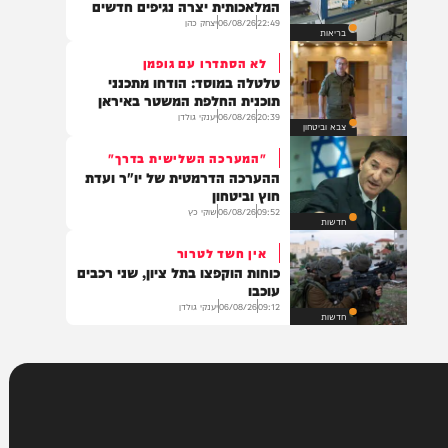
בארץ
הסכנה הבאה?
פריצת דרך מדעית: הבינה
המלאכותית יצרה נגיפים חדשים
22:49
06/08/26
יצחק כהן
בריאות
לא הסתדרו עם גופמן
טלטלה במוסד: הודחו מתכנני
תוכנית החלפת המשטר באיראן
20:39
06/08/26
יענקי גולדן
צבא וביטחון
"המערכה השלישית בדרך"
ההערכה הדרמטית של יו"ר ועדת
חוץ וביטחון
09:52
06/08/26
שוקי כץ
חדשות
אין חשד לטרור
כוחות הוקפצו בתל ציון, שני רכבים
עוכבו
09:12
06/08/26
יענקי גולדן
חדשות