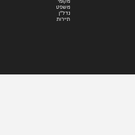
עוד בחדשות
דעות
כלכלה
מזג האוויר
מקומי
משפט
נדל"ן
תיירות