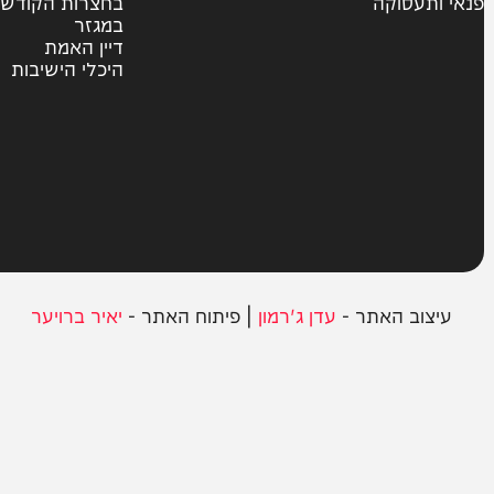
צבא וביטחון
חרדים
ית
אשכבתיה דרבי
סוקה
בחצרות הקודש
במגזר
דיין האמת
היכלי הישיבות