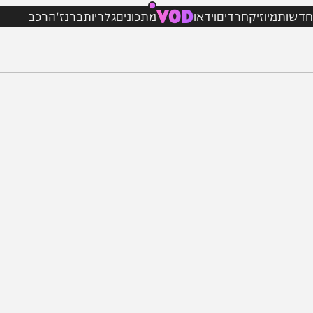
VOD
מיוזיק
חרדים
וידאו
מתכונים
גלריות
ברנז'ה
רכב