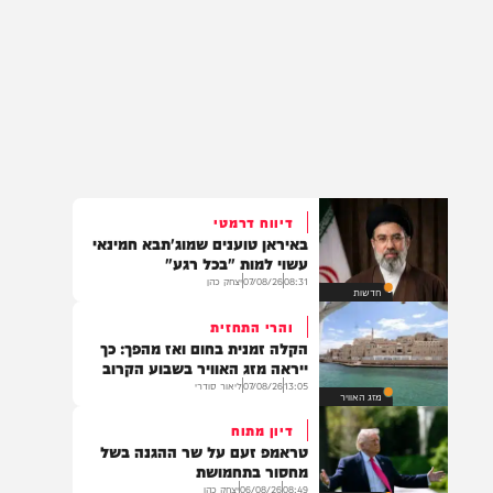
דיווח דרמטי
באיראן טוענים שמוג'תבא חמינאי
עשוי למות "בכל רגע"
08:31
07/08/26
יצחק כהן
חדשות
והרי התחזית
הקלה זמנית בחום ואז מהפך: כך
ייראה מזג האוויר בשבוע הקרוב
13:05
07/08/26
ליאור סודרי
מזג האוויר
דיון מתוח