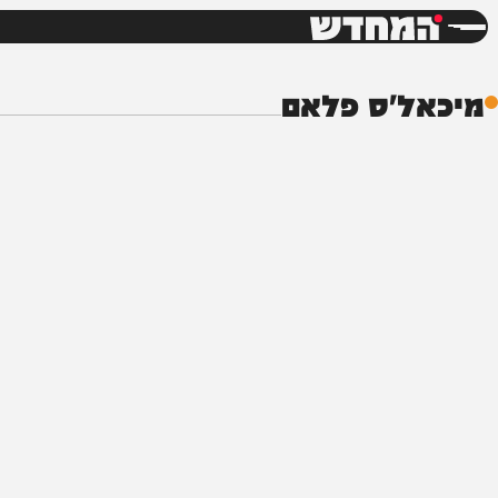
חדשות
דש
ל'ס פלאם