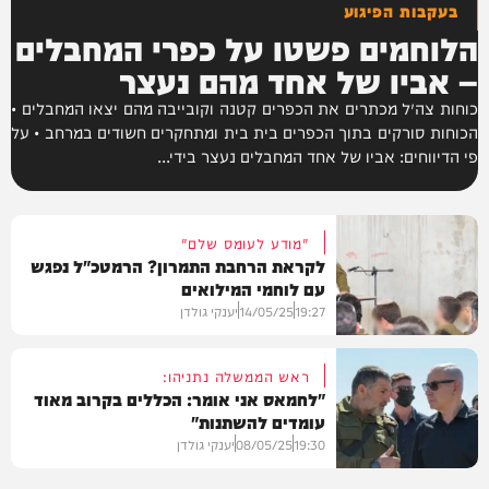
בעקבות הפיגוע
הלוחמים פשטו על כפרי המחבלים
– אביו של אחד מהם נעצר
כוחות צה״ל מכתרים את הכפרים קטנה וקובייבה מהם יצאו המחבלים •
הכוחות סורקים בתוך הכפרים בית בית ומתחקרים חשודים במרחב • על
פי הדיווחים: אביו של אחד המחבלים נעצר בידי...
"מודע לעומס שלם"
לקראת הרחבת התמרון? הרמטכ"ל נפגש
עם לוחמי המילואים
19:27
14/05/25
יענקי גולדן
ראש הממשלה נתניהו:
"לחמאס אני אומר: הכללים בקרוב מאוד
עומדים להשתנות"
חדשות
19:30
08/05/25
יענקי גולדן