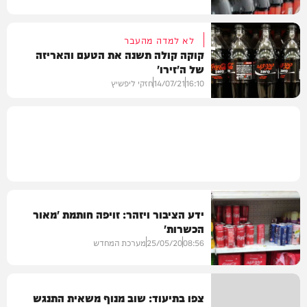
לא למדה מהעבר
קוקה קולה תשנה את הטעם והאריזה
של ה'זירו'
בריאות
16:10
14/07/21
חזקי ליפשיץ
עוד בחדשות
ידע הציבור ויזהר: זויפה חותמת 'מאור
הכשרות'
08:56
25/05/20
מערכת המחדש
צפו בתיעוד: שוב מנוף משאית התנגש