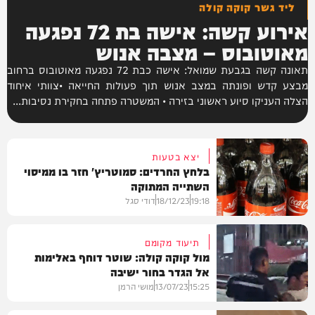
ליד גשר קוקה קולה
אירוע קשה: אישה בת 72 נפגעה
מאוטובוס – מצבה אנוש
תאונה קשה בגבעת שמואל: אישה כבת 72 נפגעה מאוטובוס ברחוב
מבצע קדש ופונתה במצב אנוש תוך פעולות החייאה •צוותי איחוד
הצלה העניקו סיוע ראשוני בזירה • המשטרה פתחה בחקירת נסיבות...
יצא בטעות
בלחץ החרדים: סמוטריץ' חזר בו ממיסוי
השתייה המתוקה
19:18
18/12/23
דודי סגל
תיעוד מקומם
מול קוקה קולה: שוטר דוחף באלימות
אל הגדר בחור ישיבה
חדשות
15:25
13/07/23
מושי הרמן