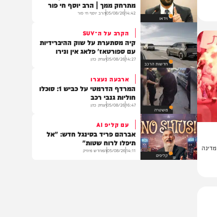
16:25
05/08/26
יצחק כהן
בעולם
משהו לנשמה
כשהאדם שאתה הכי מעריץ
מתרחק ממך | הרב יוסף חי פור
14:42
05/08/26
הרב יוסף חי פור
וידאו
הקרב על ה־SUV
קיה מסתערת על שוק ההיברידיות
עם ספורטאז' פלאג אין ונירו
14:27
05/08/26
יצחק כהן
חדשות הרכב
ארבעה נעצרו
המרדף הדרמטי על כביש 1: סוכלו
חוליות גנבי רכב
16:47
05/08/26
יצחק כהן
משטרה
עם קליפ AI
אברהם פריד בסינגל חדש: "אל
תיפלו לרוח שטות"
ה
14:11
05/08/26
המחדש מיוזיק
קליפים