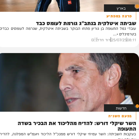
פתיע
יטלקית בנתב"ג גורמת לעומס כבד
ה
תעופה בן גוריון פתחו הבוקר בשביתה איטלקית, שגרמה לעומסים כבדים
פע
..
נכ
25
דוד חדד
0
46
ניה