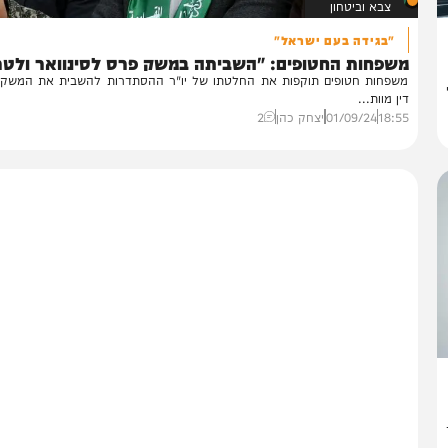
צבא וביטחון
"בגידה בעם ישראל"
שפחות החטופים: "השביתה במשק פרס לסינוואר ולטרור"
פחות חטופים תוקפות את החלטתו של יו"ר ההסתדרות להשבית את המשק: "גז
ן מוות...
18:
01/09/24
יצחק כהן
2