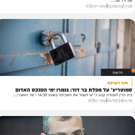
י דורש: להדיח מהליכוד את הבכיר בשדה
תה: השר עמיחי שיקלי דורש ממנכ"ל הליכוד ויועמ"ש המפלגה, להדיח
.
02/
יוחאי דנינו
1
קס
בר
 על מפלת בר דוד: נגמרו ימי הפנקס האדום
המ
 קבע כי יש לעצור את השביתה בשעה 14:30 • שר האוצר:...
טו
02/
שוקי כץ
0
21