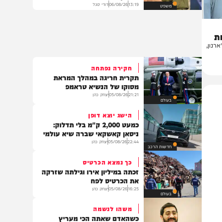
ביהמ"ש יכריע בערעור האלוף
בלוט נגד ביטול הצו לטל ינון
דרדיק
13:19
06/08/26
דודי סגל
משפט
,
חקירה נפתחה
תקרית חריגה במהלך המראת
מסוקו של הנשיא טראמפ
21:21
05/08/26
יצחק כהן
בעולם
הישג יוצא דופן
כמעט 2,000 ק"מ בלי תדלוק:
ניסאן קאשקאי שברה שיא עולמי
22:44
05/08/26
יצחק כהן
חדשות הרכב
כך נמצא הכרטיס
זכתה במיליון אירו וגילתה שזרקה
את הכרטיס לפח