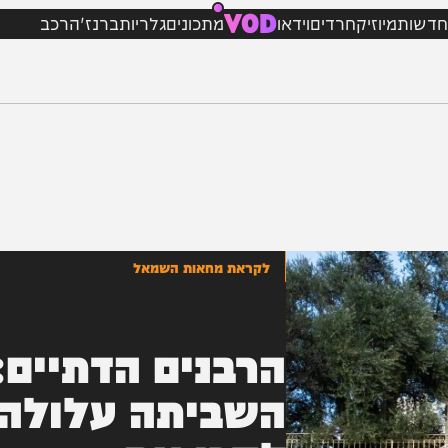
VOD
מיוזיק
חרדים
וידאו
מתכונים
גלריות
ברנז'ה
רכב
לקראת מחאות השמאל
הרבנים הדתיים:
השביתה עלולה