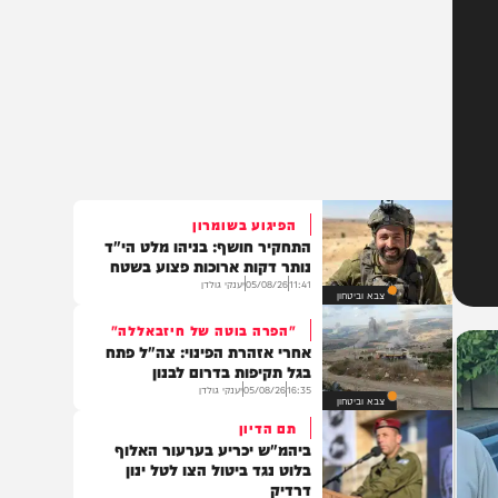
הפיגוע בשומרון
התחקיר חושף: בניהו מלט הי"ד
נותר דקות ארוכות פצוע בשטח
11:41
05/08/26
יענקי גולדן
צבא וביטחון
"הפרה בוטה של חיזבאללה"
אחרי אזהרת הפינוי: צה"ל פתח
בגל תקיפות בדרום לבנון
16:35
05/08/26
יענקי גולדן
צבא וביטחון
תם הדיון