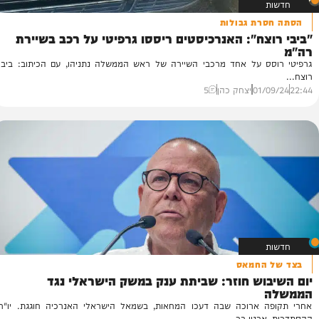
רת גבולות
צח": האנרכיסטים ריססו גרפיטי על רכב בשיירת
מ
מש
ס על אחד מרכבי השיירה של ראש הממשלה נתניהו, עם הכיתוב: ביבי
די
55
01/
יצחק כהן
5