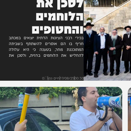
לסכן את
הלוחמים
והחטופים
בכירי רבני הציונות הדתית יוצאים במכתב
חריף בו הם אוסרים להשתתף בשביתה
המתוכננת מחר, בטענה כי היא עלולה
להחליש את הלוחמים בחזית, ולסכן את
הלוחמים והחטופים • הרבנים: "מחאות
עלולות...
00:30
17/08/25
חיים גפן
0