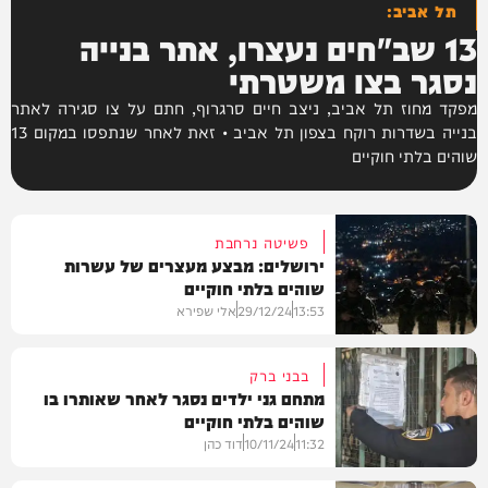
תל אביב:
13 שב"חים נעצרו, אתר בנייה
נסגר בצו משטרתי
מפקד מחוז תל אביב, ניצב חיים סרגרוף, חתם על צו סגירה לאתר
בנייה בשדרות רוקח בצפון תל אביב • זאת לאחר שנתפסו במקום 13
שוהים בלתי חוקיים
פשיטה נרחבת
ירושלים: מבצע מעצרים של עשרות
שוהים בלתי חוקיים
13:53
29/12/24
אלי שפירא
בבני ברק
מתחם גני ילדים נסגר לאחר שאותרו בו
שוהים בלתי חוקיים
בארץ
11:32
10/11/24
דוד כהן