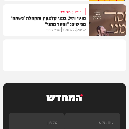
ביצוע מרגש!
מוטי ויזל, בנצי קלצקין ומקהלת 'נשמה'
מגישים: "והסר ממני"
איצקוביץ'
20:32
06/03/22
ישראל רוזן
מיוזיק
המחדש