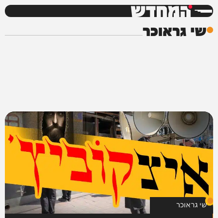
המחדש
שי גראוכר
שי גראוכר