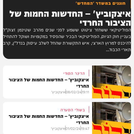
חוגגים במשדר 'המחדש'
איצקוביץ' – החדשות החמות של
הציבור החרדי
הפוליטיקאי ששחזר ציטוט ששמע לפני שנים מהרב שטינמן זצוק"ל
בעניין חוק הגיוס, הפוליטיקאי הבכיר שהפסיד במקומיות ושוקל להתחיל
להיכנס למרוץ הארצי, איש התקשורת שהחל לשלב עיסוק בנדל"ן, קרב
תארי הכבוד...
הדינר הסודי
איצקוביץ' – החדשות החמות של הציבור
החרדי
19:11
08/02/24
איצקוביץ'
בשולי הסערה
איצקוביץ' – החדשות החמות של הציבור
החרדי
מידע
19:47
01/02/24
איצקוביץ'