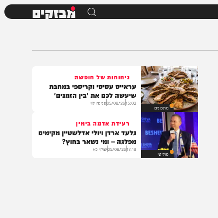
מבזקים
ניחוחות של חופשה
עראייס עסיסי וקריספי במחבת
שיעשה לכם את 'בין הזמנים'
15:02
05/08/26
פנינה לוי
מתכונים
רעידת אדמה בימין
גלעד ארדן ויולי אדלשטיין מקימים
מפלגה – ומי נשאר בחוץ?
17:19
05/08/26
שוקי כץ
פוליטי