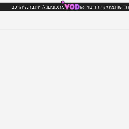
VOD
מיוזיק
חרדים
וידאו
מתכונים
גלריות
ברנז'ה
רכב