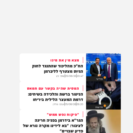
מצא מין את מינו
הח"כ מהליכוד שהתנגד לחוק
הגיוס מצטרף לליברמן
20:47
05/08/26
שוקי כץ
פוליטי
המסית שהיה בקשר עם חמאס
הניטור ברשת והלכידה בשיחים:
דרמת המעצר הלילית ביריחו
09:20
05/08/26
יענקי גולדן
חדשות
"פיקוח נפש ממש"