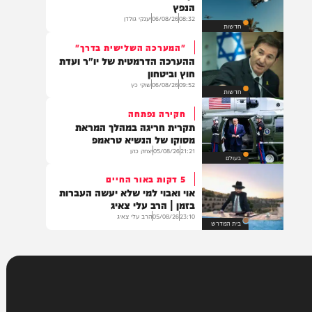
22:30
05/08/26
המחדש מיוזיק
חדש במוזיקה
דיון חירום במערכת הביטחון
כך תתמודד ישראל עם איום רחפני
הנפץ
08:32
06/08/26
יענקי גולדן
חדשות
"המערכה השלישית בדרך"
ההערכה הדרמטית של יו"ר ועדת
חוץ וביטחון
09:52
06/08/26
שוקי כץ
חדשות
חקירה נפתחה
תקרית חריגה במהלך המראת
מסוקו של הנשיא טראמפ
21:21
05/08/26
יצחק כהן
בעולם
5 דקות באור החיים
אוי ואבוי למי שלא יעשה העברות
בזמן | הרב עלי צאיג
23:10
05/08/26
הרב עלי צאיג
בית המדרש