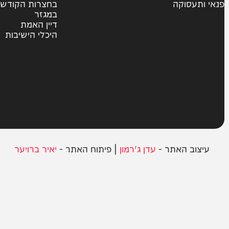
צבא וביטחון
חרדים
ית
אשכבתיה דרבי
סוקה
בחצרות הקודש
במגזר
דיין האמת
היכלי הישיבות