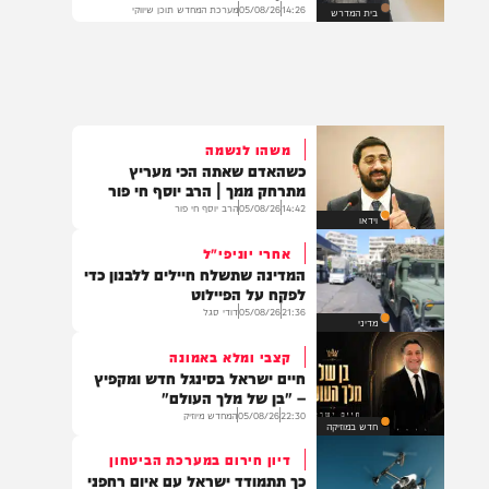
הגר"א בידרמן בפניה חריגה
לציבור: "בא לידינו מקרה נורא של
פדיון שבויים"
14:26
05/08/26
מערכת המחדש תוכן שיווקי
בית המדרש
משהו לנשמה
כשהאדם שאתה הכי מעריץ
מתרחק ממך | הרב יוסף חי פור
14:42
05/08/26
הרב יוסף חי פור
וידאו
אחרי יוניפי"ל
המדינה שתשלח חיילים ללבנון כדי
לפקח על הפיילוט
21:36
05/08/26
דודי סגל
מדיני
קצבי ומלא באמונה
חיים ישראל בסינגל חדש ומקפיץ
– "בן של מלך העולם"