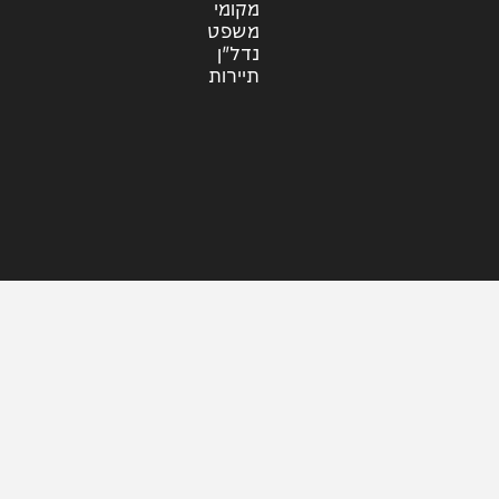
עוד בחדשות
דעות
כלכלה
מזג האוויר
מקומי
משפט
נדל"ן
תיירות