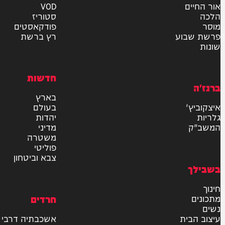
אישור דיוור לאתר "המחדש"
שליחה
דרש
וידאו
ם
VOD
סטוריז
פודקאסטים
וע
רץ ברשת
חדשות
בארץ
בעולם
יהדות
מדיני
משטרה
פוליטי